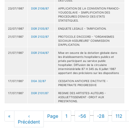
DES CGSS.
23/07/1987
DGR 2106/87
APPLICATION DE LA CONVENTION FRANCO-
YOUGOSLAVE - SIMPLIFICATION DES
PROCEDURES D'ENVOI DES ETATS
STATISTIQUES.
22/07/1987
DGR 2105/87
ENQUETE LEGALE - TARIFICATION.
21/07/1987
DGR 2102/87
PROTOCOLE D'ACCORD - "ORGANISMES
SOCIAUX-ASSUREURS" COMMISSION
D'APPLICATION.
21/07/1987
DGR 2104/87
Mise en oeuvre de la dotation globale dans
les établissements hospitaliers publics et
privés participant au service public
hospitalier. Diffusion de la circulaire
interministérielle 87 H 345 du 6 juillet 1987
apportant des précisions sur les dispositions
17/07/1987
DGA 32/87
CESSATION ANTICIPEE D'ACTIVITE -
PRERETRAITE PROGRESSIVE
17/07/1987
DGR 2101/87
REGIME DES ARTISTES-AUTEURS -
ASSUJETTISSEMENT -DROIT AUX
PRESTATIONS.
Pagination
…
…
…
Première
«
Page
‹
Page
Page
1
Page
-56
Page
-28
Page
112
page
Précédent
précédente