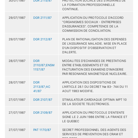
30/07/1987
DGR 2115/87
PROTECTION SOCIALE DES STAGIAIRES DE
LA FORMATION PROFESSIONNELLE
CONTINUE.
29/07/1987
DGR 2111/87
APPLICATION DU PROTOCOLE D'ACCORD
"ORGANISMES SOCIAUX - ENTREPRISES
D'ASSURANCES". COMPETENCE DE LA
COMMISSION DE CONCILIATION.
29/07/1987
DGR 2112/87
PLAN DE RATIONALISATION DES DEPENSES
DE L'ASSURANCE MALADIE. MISE EN PLACE
D'UN DISPOSITIF D'OBSERVATION ET
D'ALERTE.
28/07/1987
DGR
MODALITES D'ECHANGES DE PRESTATIONS
2110/87;ENSM
ENTRE ETABLISSEMENTS ET DE
1157/87
FACTURATION DES EXAMENS D'IMAGERIE
PAR RESONANCE MAGNETIQUE NUCLEAIRE.
28/07/1987
DGR
APPLICATION DES DISPOSITIONS DE
2113/87;AC
L'ARTICLE 28.1 DU DECRET Nø 83- 744 DU 11
41/87
AOUT 1983 MODIFIE.
27/07/1987
DGR 2107/87
STIMULATEUR CARDIAQUE OPTIMA MPT 10
DE LA SOCIETE TELECTRONICS.
27/07/1987
DGR 2109/87
APPLICATION DU PROTOCOLE D'ENTENTE
SIGNE LE 2 JUIN 1986 ENTRE LA FRANCE ET
LE QUEBEC
27/07/1987
PAT 1170/87
SECRET PROFESSIONNEL DES AGENTS DES
SERVICES DE PREVENTION DES CRAM ET