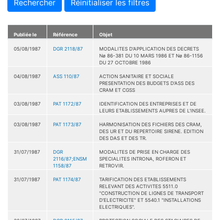
Rechercher
Réinitialiser les filtres
Publiée le
Référence
Objet
05/08/1987
DGR 2118/87
MODALITES D'APPLICATION DES DECRETS
Nø 86-381 DU 10 MARS 1986 ET Nø 86-1156
DU 27 OCTOBRE 1986
04/08/1987
ASS 110/87
ACTION SANITAIRE ET SOCIALE
PRESENTATION DES BUDGETS D'ASS DES
CRAM ET CGSS
03/08/1987
PAT 1172/87
IDENTIFICATION DES ENTREPRISES ET DE
LEURS ETABLISSEMENTS AUPRES DE L'INSEE.
03/08/1987
PAT 1173/87
HARMONISATION DES FICHIERS DES CRAM,
DES UR ET DU REPERTOIRE SIRENE. EDITION
DES DAS ET DES TR.
31/07/1987
DGR
MODALITES DE PRISE EN CHARGE DES
2116/87;ENSM
SPECIALITES INTRONA, ROFERON ET
1158/87
RETROVIR.
31/07/1987
PAT 1174/87
TARIFICATION DES ETABLISSEMENTS
RELEVANT DES ACTIVITES 5511.0
"CONSTRUCTION DE LIGNES DE TRANSPORT
D'ELECTRICITE" ET 5540.1 "INSTALLATIONS
ELECTRIQUES".