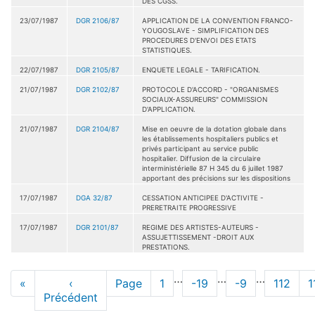
DES CGSS.
23/07/1987
DGR 2106/87
APPLICATION DE LA CONVENTION FRANCO-
YOUGOSLAVE - SIMPLIFICATION DES
PROCEDURES D'ENVOI DES ETATS
STATISTIQUES.
22/07/1987
DGR 2105/87
ENQUETE LEGALE - TARIFICATION.
21/07/1987
DGR 2102/87
PROTOCOLE D'ACCORD - "ORGANISMES
SOCIAUX-ASSUREURS" COMMISSION
D'APPLICATION.
21/07/1987
DGR 2104/87
Mise en oeuvre de la dotation globale dans
les établissements hospitaliers publics et
privés participant au service public
hospitalier. Diffusion de la circulaire
interministérielle 87 H 345 du 6 juillet 1987
apportant des précisions sur les dispositions
17/07/1987
DGA 32/87
CESSATION ANTICIPEE D'ACTIVITE -
PRERETRAITE PROGRESSIVE
17/07/1987
DGR 2101/87
REGIME DES ARTISTES-AUTEURS -
ASSUJETTISSEMENT -DROIT AUX
PRESTATIONS.
Pagination
…
…
…
Première
«
Page
‹
Page
Page
1
Page
-19
Page
-9
Page
112
P
1
page
Précédent
précédente