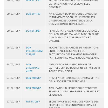
30/07/1987
DGR 2115/87
PROTECTION SOCIALE DES STAGIAIRES DE
LA FORMATION PROFESSIONNELLE
CONTINUE.
29/07/1987
DGR 2111/87
APPLICATION DU PROTOCOLE D'ACCORD
"ORGANISMES SOCIAUX - ENTREPRISES
D'ASSURANCES". COMPETENCE DE LA
COMMISSION DE CONCILIATION.
29/07/1987
DGR 2112/87
PLAN DE RATIONALISATION DES DEPENSES
DE L'ASSURANCE MALADIE. MISE EN PLACE
D'UN DISPOSITIF D'OBSERVATION ET
D'ALERTE.
28/07/1987
DGR
MODALITES D'ECHANGES DE PRESTATIONS
2110/87;ENSM
ENTRE ETABLISSEMENTS ET DE
1157/87
FACTURATION DES EXAMENS D'IMAGERIE
PAR RESONANCE MAGNETIQUE NUCLEAIRE.
28/07/1987
DGR
APPLICATION DES DISPOSITIONS DE
2113/87;AC
L'ARTICLE 28.1 DU DECRET Nø 83- 744 DU 11
41/87
AOUT 1983 MODIFIE.
27/07/1987
DGR 2107/87
STIMULATEUR CARDIAQUE OPTIMA MPT 10
DE LA SOCIETE TELECTRONICS.
27/07/1987
DGR 2109/87
APPLICATION DU PROTOCOLE D'ENTENTE
SIGNE LE 2 JUIN 1986 ENTRE LA FRANCE ET
LE QUEBEC
27/07/1987
PAT 1170/87
SECRET PROFESSIONNEL DES AGENTS DES
SERVICES DE PREVENTION DES CRAM ET