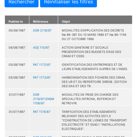
Rechercher
Réinitialiser les filtres
Publiée le
Référence
Objet
05/08/1987
DGR 2118/87
MODALITES D'APPLICATION DES DECRETS
Nø 86-381 DU 10 MARS 1986 ET Nø 86-1156
DU 27 OCTOBRE 1986
04/08/1987
ASS 110/87
ACTION SANITAIRE ET SOCIALE
PRESENTATION DES BUDGETS D'ASS DES
CRAM ET CGSS
03/08/1987
PAT 1172/87
IDENTIFICATION DES ENTREPRISES ET DE
LEURS ETABLISSEMENTS AUPRES DE L'INSEE.
03/08/1987
PAT 1173/87
HARMONISATION DES FICHIERS DES CRAM,
DES UR ET DU REPERTOIRE SIRENE. EDITION
DES DAS ET DES TR.
31/07/1987
DGR
MODALITES DE PRISE EN CHARGE DES
2116/87;ENSM
SPECIALITES INTRONA, ROFERON ET
1158/87
RETROVIR.
31/07/1987
PAT 1174/87
TARIFICATION DES ETABLISSEMENTS
RELEVANT DES ACTIVITES 5511.0
"CONSTRUCTION DE LIGNES DE TRANSPORT
D'ELECTRICITE" ET 5540.1 "INSTALLATIONS
ELECTRIQUES".