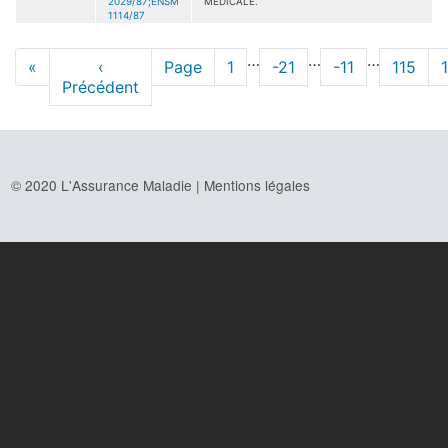
2029/87;ENSM
MEDICALE.
1114/87
Pagination
…
…
…
Première
«
Page
‹
Page
Page
1
Page
-21
Page
-11
Page
115
page
Précédent
précédente
© 2020 L'Assurance Maladie |
Mentions légales