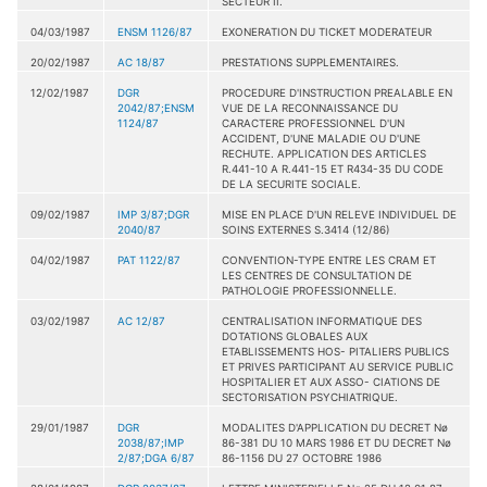
SECTEUR II.
04/03/1987
ENSM 1126/87
EXONERATION DU TICKET MODERATEUR
20/02/1987
AC 18/87
PRESTATIONS SUPPLEMENTAIRES.
12/02/1987
DGR
PROCEDURE D'INSTRUCTION PREALABLE EN
2042/87;ENSM
VUE DE LA RECONNAISSANCE DU
1124/87
CARACTERE PROFESSIONNEL D'UN
ACCIDENT, D'UNE MALADIE OU D'UNE
RECHUTE. APPLICATION DES ARTICLES
R.441-10 A R.441-15 ET R434-35 DU CODE
DE LA SECURITE SOCIALE.
09/02/1987
IMP 3/87;DGR
MISE EN PLACE D'UN RELEVE INDIVIDUEL DE
2040/87
SOINS EXTERNES S.3414 (12/86)
04/02/1987
PAT 1122/87
CONVENTION-TYPE ENTRE LES CRAM ET
LES CENTRES DE CONSULTATION DE
PATHOLOGIE PROFESSIONNELLE.
03/02/1987
AC 12/87
CENTRALISATION INFORMATIQUE DES
DOTATIONS GLOBALES AUX
ETABLISSEMENTS HOS- PITALIERS PUBLICS
ET PRIVES PARTICIPANT AU SERVICE PUBLIC
HOSPITALIER ET AUX ASSO- CIATIONS DE
SECTORISATION PSYCHIATRIQUE.
29/01/1987
DGR
MODALITES D'APPLICATION DU DECRET Nø
2038/87;IMP
86-381 DU 10 MARS 1986 ET DU DECRET Nø
2/87;DGA 6/87
86-1156 DU 27 OCTOBRE 1986