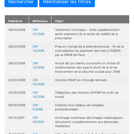
Rechercher
Réinitialiser les filtres
Publiée le
Référence
Objet
26/03/2008
CIR-
Traitement chronique - boîte supplémentaire
21/2008
après expiration de la durée de validité de la
prescription
26/02/2008
CIR-
Prise en charge de la phénylcétonurie - fin de la
14/2008
centralisation du paiement des frais à l'AGEPS
par la CPAM de Paris.
26/02/2008
CIR-
Article 86 (accidents successifs) et Article 87
15/2008
(indemnisation des ayants droit) de la loi de
financement de la sécurité sociale pour 2008.
22/02/2008
CIR-
Cotation NGAP en chirurgie dentaire
12/2008
20/02/2008
CIR-
Obligations des victimes d'AT/MP en arrêt de
10/2008
travail.
05/02/2008
CIR-
Création d'un tableau de maladies
5/2008
professionnelles
20/12/2007
CIR-
Archivage numérique des images radiologiques :
54/2007
documents complémentaires aux demandes
d'adhésion