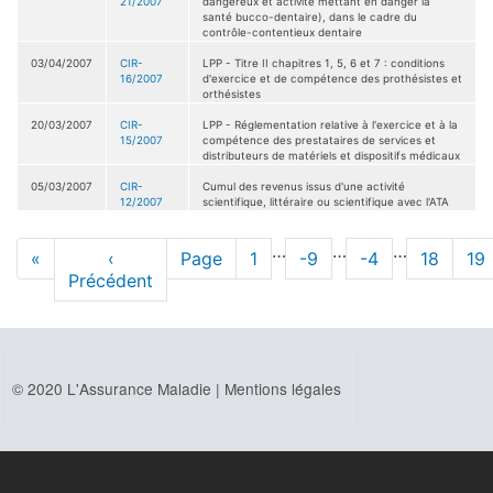
21/2007
dangereux et activité mettant en danger la
santé bucco-dentaire), dans le cadre du
contrôle-contentieux dentaire
03/04/2007
CIR-
LPP - Titre II chapitres 1, 5, 6 et 7 : conditions
16/2007
d'exercice et de compétence des prothésistes et
orthésistes
20/03/2007
CIR-
LPP - Réglementation relative à l'exercice et à la
15/2007
compétence des prestataires de services et
distributeurs de matériels et dispositifs médicaux
05/03/2007
CIR-
Cumul des revenus issus d'une activité
12/2007
scientifique, littéraire ou scientifique avec l'ATA
Pagination
…
…
…
Première
«
Page
‹
Page
Page
1
Page
-9
Page
-4
Page
18
Pa
19
page
Précédent
précédente
© 2020 L'Assurance Maladie |
Mentions légales