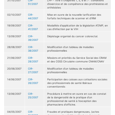
31/10/2007
CIR-
LPP - Titre II chapitres 1, 5, 6 et 7 : conditions
51/2007
d'exercice et de compétence des prothésistes et
orthésistes
02/10/2007
CIR-
Mise en ouvre de la nouvelle tarification des
44/2007
forfaits techniques de scanner et d'IRM
19/09/2007
CIR-
Modalités d'application de la législation AT/MP, en
41/2007
cas d'infection par le VIH
13/09/2007
CIR-
Dépistage organisé du cancer colorectal.
39/2007
28/08/2007
CIR-
Modification d'un tableau de maladies
38/2007
professionnelles
21/06/2007
CIR-
Missions et priorités du Service Social des CRAM
28/2007
et des CGSS Circulaire commune CNAM/CNAV
20/06/2007
CIR-
Modification d'un tableau de maladies
27/2007
professionnelles
14/06/2007
CIR-
Participation des caisses aux cotisations sociales
26/2007
des professionnels de santé libéraux
conventionnés
13/06/2007
CIR-
Procédure à mettre en ouvre en cas de constat
25/2007
de la dangerosité de la pratique d'un
professionnel de santé à l'exception des
pharmaciens d'officine.
04/05/2007
CIR-
Fraudes et pratiques dangereuses, (actes