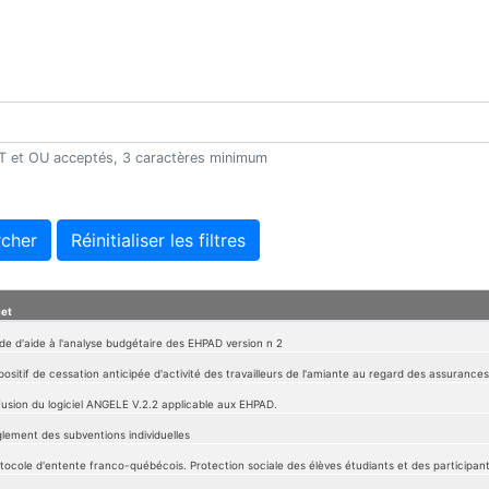
 ET et OU acceptés, 3 caractères minimum
cher
Réinitialiser les filtres
jet
de d'aide à l'analyse budgétaire des EHPAD version n 2
positif de cessation anticipée d'activité des travailleurs de l'amiante au regard des assurances
fusion du logiciel ANGELE V.2.2 applicable aux EHPAD.
lement des subventions individuelles
tocole d'entente franco-québécois. Protection sociale des élèves étudiants et des participan