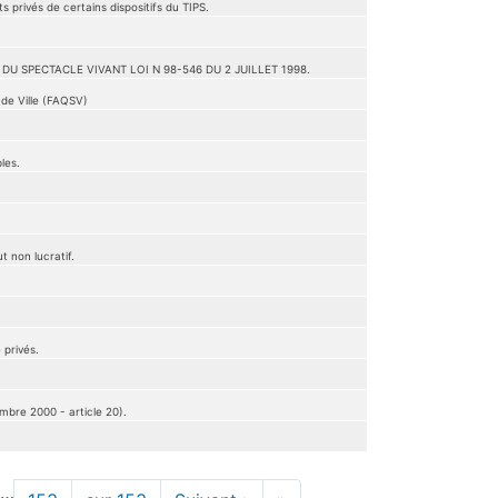
 privés de certains dispositifs du TIPS.
U SPECTACLE VIVANT LOI N 98-546 DU 2 JUILLET 1998.
 de Ville (FAQSV)
les.
 non lucratif.
 privés.
mbre 2000 - article 20).
…