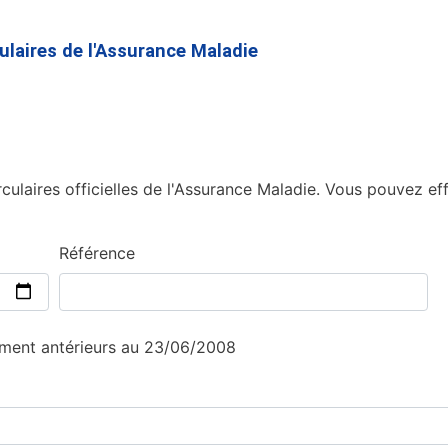
Aller
au
culaires de l'Assurance Maladie
contenu
principal
culaires officielles de l'Assurance Maladie. Vous pouvez eff
Référence
sement antérieurs au 23/06/2008