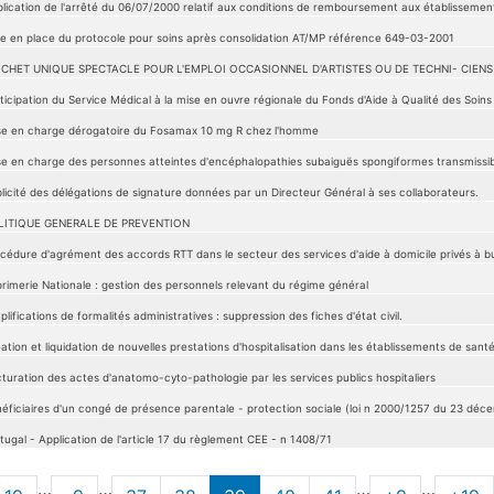
lication de l'arrêté du 06/07/2000 relatif aux conditions de remboursement aux établissements
e en place du protocole pour soins après consolidation AT/MP référence 649-03-2001
ICHET UNIQUE SPECTACLE POUR L'EMPLOI OCCASIONNEL D'ARTISTES OU DE TECHNI- CIENS D
ticipation du Service Médical à la mise en ouvre régionale du Fonds d'Aide à Qualité des Soins
se en charge dérogatoire du Fosamax 10 mg R chez l'homme
se en charge des personnes atteintes d'encéphalopathies subaiguës spongiformes transmissib
licité des délégations de signature données par un Directeur Général à ses collaborateurs.
LITIQUE GENERALE DE PREVENTION
cédure d'agrément des accords RTT dans le secteur des services d'aide à domicile privés à but
rimerie Nationale : gestion des personnels relevant du régime général
plifications de formalités administratives : suppression des fiches d'état civil.
ation et liquidation de nouvelles prestations d'hospitalisation dans les établissements de santé
turation des actes d'anatomo-cyto-pathologie par les services publics hospitaliers
éficiaires d'un congé de présence parentale - protection sociale (loi n 2000/1257 du 23 déce
tugal - Application de l'article 17 du règlement CEE - n 1408/71
…
…
…
…