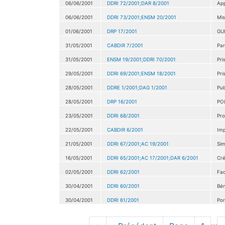
06/06/2001
DDRI 72/2001;DAR 8/2001
App
06/06/2001
DDRI 73/2001;ENSM 20/2001
Mis
01/06/2001
DRP 17/2001
GU
31/05/2001
CABDIR 7/2001
Par
31/05/2001
ENSM 19/2001;DDRI 70/2001
Pri
29/05/2001
DDRI 69/2001;ENSM 18/2001
Pri
28/05/2001
DDRE 1/2001;DAG 1/2001
Pub
28/05/2001
DRP 16/2001
PO
23/05/2001
DDRI 68/2001
Pro
22/05/2001
CABDIR 6/2001
Imp
21/05/2001
DDRI 67/2001;AC 19/2001
Sim
16/05/2001
DDRI 65/2001;AC 17/2001;DAR 6/2001
Cré
02/05/2001
DDRI 62/2001
Fac
30/04/2001
DDRI 60/2001
Bén
30/04/2001
DDRI 61/2001
Por
Pagination
…