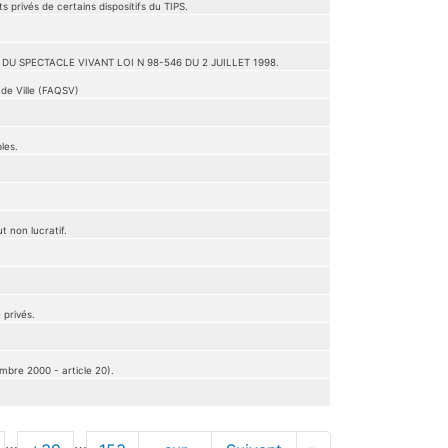
 privés de certains dispositifs du TIPS.
U SPECTACLE VIVANT LOI N 98-546 DU 2 JUILLET 1998.
 de Ville (FAQSV)
les.
 non lucratif.
 privés.
mbre 2000 - article 20).
…
…