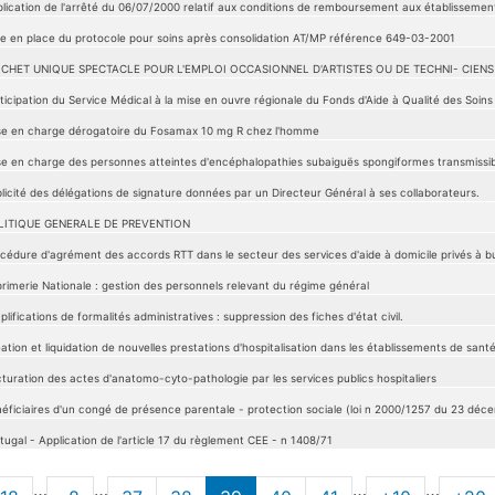
lication de l'arrêté du 06/07/2000 relatif aux conditions de remboursement aux établissements
e en place du protocole pour soins après consolidation AT/MP référence 649-03-2001
ICHET UNIQUE SPECTACLE POUR L'EMPLOI OCCASIONNEL D'ARTISTES OU DE TECHNI- CIENS D
ticipation du Service Médical à la mise en ouvre régionale du Fonds d'Aide à Qualité des Soins
se en charge dérogatoire du Fosamax 10 mg R chez l'homme
se en charge des personnes atteintes d'encéphalopathies subaiguës spongiformes transmissib
licité des délégations de signature données par un Directeur Général à ses collaborateurs.
LITIQUE GENERALE DE PREVENTION
cédure d'agrément des accords RTT dans le secteur des services d'aide à domicile privés à but
rimerie Nationale : gestion des personnels relevant du régime général
plifications de formalités administratives : suppression des fiches d'état civil.
ation et liquidation de nouvelles prestations d'hospitalisation dans les établissements de santé
turation des actes d'anatomo-cyto-pathologie par les services publics hospitaliers
éficiaires d'un congé de présence parentale - protection sociale (loi n 2000/1257 du 23 déce
tugal - Application de l'article 17 du règlement CEE - n 1408/71
…
…
…
…