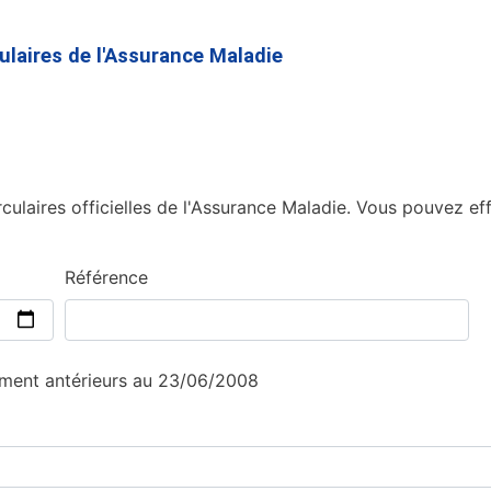
Aller
au
culaires de l'Assurance Maladie
contenu
principal
culaires officielles de l'Assurance Maladie. Vous pouvez eff
Référence
sement antérieurs au 23/06/2008