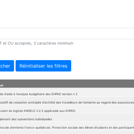
 ET et OU acceptés, 3 caractères minimum
cher
Réinitialiser les filtres
jet
de d'aide à l'analyse budgétaire des EHPAD version n 2
positif de cessation anticipée d'activité des travailleurs de l'amiante au regard des assurances
fusion du logiciel ANGELE V.2.2 applicable aux EHPAD.
lement des subventions individuelles
tocole d'entente franco-québécois. Protection sociale des élèves étudiants et des participan