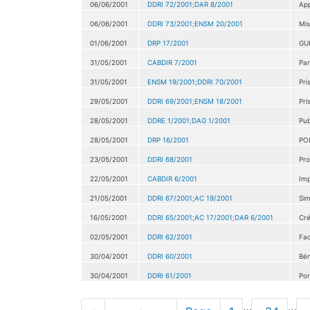
06/06/2001
DDRI 72/2001;DAR 8/2001
App
06/06/2001
DDRI 73/2001;ENSM 20/2001
Mis
01/06/2001
DRP 17/2001
GU
31/05/2001
CABDIR 7/2001
Par
31/05/2001
ENSM 19/2001;DDRI 70/2001
Pri
29/05/2001
DDRI 69/2001;ENSM 18/2001
Pri
28/05/2001
DDRE 1/2001;DAG 1/2001
Pub
28/05/2001
DRP 16/2001
PO
23/05/2001
DDRI 68/2001
Pro
22/05/2001
CABDIR 6/2001
Imp
21/05/2001
DDRI 67/2001;AC 19/2001
Sim
16/05/2001
DDRI 65/2001;AC 17/2001;DAR 6/2001
Cré
02/05/2001
DDRI 62/2001
Fac
30/04/2001
DDRI 60/2001
Bén
30/04/2001
DDRI 61/2001
Por
Pagination
…
…