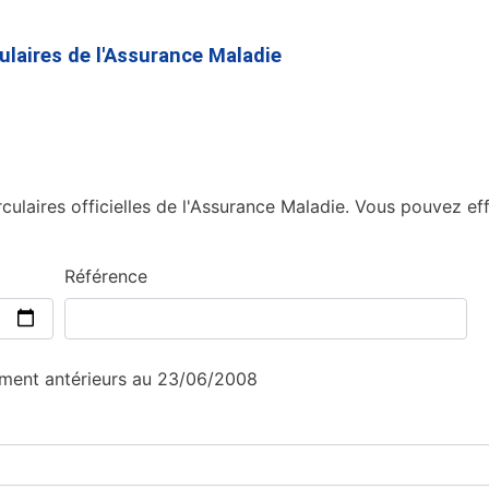
Aller
au
culaires de l'Assurance Maladie
contenu
principal
culaires officielles de l'Assurance Maladie. Vous pouvez eff
Référence
sement antérieurs au 23/06/2008