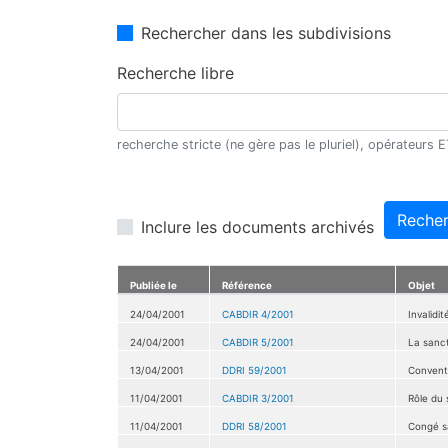
Rechercher dans les subdivisions
Recherche libre
recherche stricte (ne gère pas le pluriel), opérateurs
Recher
Inclure les documents archivés
Publiée le
Référence
Objet
24/04/2001
CABDIR 4/2001
Invalidi
24/04/2001
CABDIR 5/2001
La sanct
13/04/2001
DDRI 59/2001
Conventi
11/04/2001
CABDIR 3/2001
Rôle du 
11/04/2001
DDRI 58/2001
Congé sa