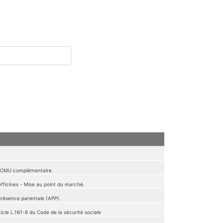
la CMU complémentaire.
fficines - Mise au point du marché.
 présence parentale (APP).
icle L.161-8 du Code de la sécurité sociale