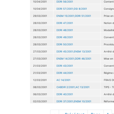
10/04/2001
DDRI 56/2001
Contenti
10/04/2001
DDRI 57/2001;DSI 8/2001
Consigne
29/03/2001
ENSM 15/2001;DDRI 51/2001
Prise en
28/03/2001
DDRI 47/2001
Notion d
28/03/2001
DDRI 48/2001
Modalit
28/03/2001
DDRI 49/2001
Conventi
28/03/2001
DDRI 50/2001
Procédu
27/03/2001
DDRI 45/2001;ENSM 13/2001
Arrêté d
27/03/2001
ENSM 14/2001;DDRI 46/2001
Mise en 
21/03/2001
DDRI 43/2001
Conventi
21/03/2001
DDRI 44/2001
Régime d
12/03/2001
AC 14/2001
FRAIS 
08/03/2001
CABDIR 2/2001;AC 13/2001
TIPS - T
06/03/2001
DDRI 40/2001
Arrêté d
02/03/2001
DDRI 37/2001;ENSM 10/2001
Réforme 
Pagination