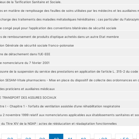
eux de la Tarification Sanitaire et Sociale.
s en matière de remplissage des feuilles de soins utilisées par les médecins et les auxiliaires
 charge des traitements des maladies métaboliques héréditaires : cas particulier du Fabrazym
e congé payé pour l'application des conventions bilatérales de sécurité sociale
és de remboursement de produits d'optique achetés dans un autre Etat membre
on Générale de sécurité sociale franco-polonaise
re de détachement dans l'UE-EEE
e nomenclature du 7 février 2001
ouvre de la suspension du service des prestations en application de l'article L. 315-2 du code 
on SESAM-Vitale pharmaciens - Mise en place du dispositif de collecte des ordonnances en o
es praticiens et auxiliaires médicaux
DE TRANSPORT DES ASSURES SOCIAUX
itre I - Chapitre 1 - forfaits de ventilation assistée d'une réhabilitation respiratoire
u 2 novembre 1999 relatif aux nomenclatures applicables aux établissements sanitaires et so
du Titre XIV de la NGAP : actes de rééducation et réadaptation fonctionnelles
…
…
…
…
…