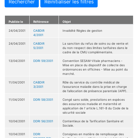
Rechercher
Réinitialiser les filtres
Publiée le
Référence
Objet
24/04/2001
CABDIR
Invalidité Règles de gestion
4/2001
24/04/2001
CABDIR
La sanction du refus de soins ou de vente et
5/2001
du non-respect des limites tarifaires dans le
cadre de la CMU complémentaire.
13/04/2001
DDRI 59/2001
Convention SESAM-Vitale pharmaciens -
Mise en place du dispositif de collecte des
ordonnances en officines - Mise au point du
marché.
11/04/2001
CABDIR
Rôle du service du contrôle médical de
3/2001
l'assurance maladie dans la prise en charge
de l'allocation de présence parentale (APP).
11/04/2001
DDRI 58/2001
Congé sans solde, prestations en espèces
des assurances maladie et maternité et
application de l' article L.161-8 du Code de la
sécurité sociale
10/04/2001
DDRI 56/2001
Contentieux de la Tarification Sanitaire et
Sociale.
10/04/2001
DDRI
Consignes en matière de remplissage des