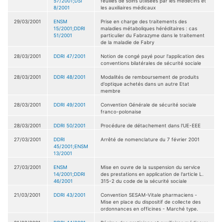
57/2001;DSI
feuilles de soins utilisées par les médecins et
8/2001
les auxiliaires médicaux
29/03/2001
ENSM
Prise en charge des traitements des
15/2001;DDRI
maladies métaboliques héréditaires : cas
51/2001
particulier du Fabrazyme dans le traitement
de la maladie de Fabry
28/03/2001
DDRI 47/2001
Notion de congé payé pour l'application des
conventions bilatérales de sécurité sociale
28/03/2001
DDRI 48/2001
Modalités de remboursement de produits
d'optique achetés dans un autre Etat
membre
28/03/2001
DDRI 49/2001
Convention Générale de sécurité sociale
franco-polonaise
28/03/2001
DDRI 50/2001
Procédure de détachement dans l'UE-EEE
27/03/2001
DDRI
Arrêté de nomenclature du 7 février 2001
45/2001;ENSM
13/2001
27/03/2001
ENSM
Mise en ouvre de la suspension du service
14/2001;DDRI
des prestations en application de l'article L.
46/2001
315-2 du code de la sécurité sociale
21/03/2001
DDRI 43/2001
Convention SESAM-Vitale pharmaciens -
Mise en place du dispositif de collecte des
ordonnances en officines - Marché type.