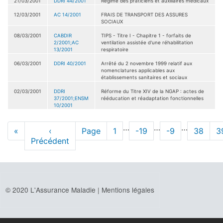
21/03/2001
DDRI 44/2001
Régime des praticiens et auxiliaires médicaux
12/03/2001
AC 14/2001
FRAIS DE TRANSPORT DES ASSURES
SOCIAUX
08/03/2001
CABDIR
TIPS - Titre I - Chapitre 1 - forfaits de
2/2001;AC
ventilation assistée d'une réhabilitation
13/2001
respiratoire
06/03/2001
DDRI 40/2001
Arrêté du 2 novembre 1999 relatif aux
nomenclatures applicables aux
établissements sanitaires et sociaux
02/03/2001
DDRI
Réforme du Titre XIV de la NGAP : actes de
37/2001;ENSM
rééducation et réadaptation fonctionnelles
10/2001
Pagination
…
…
…
Première
«
Page
‹
Page
Page
1
Page
-19
Page
-9
Page
38
P
3
page
Précédent
précédente
© 2020 L'Assurance Maladie |
Mentions légales