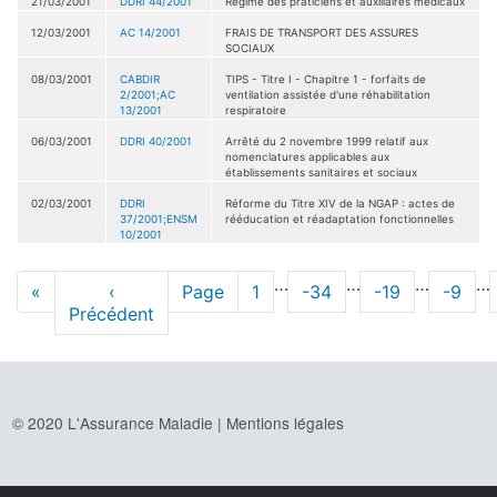
21/03/2001
DDRI 44/2001
Régime des praticiens et auxiliaires médicaux
12/03/2001
AC 14/2001
FRAIS DE TRANSPORT DES ASSURES
SOCIAUX
08/03/2001
CABDIR
TIPS - Titre I - Chapitre 1 - forfaits de
2/2001;AC
ventilation assistée d'une réhabilitation
13/2001
respiratoire
06/03/2001
DDRI 40/2001
Arrêté du 2 novembre 1999 relatif aux
nomenclatures applicables aux
établissements sanitaires et sociaux
02/03/2001
DDRI
Réforme du Titre XIV de la NGAP : actes de
37/2001;ENSM
rééducation et réadaptation fonctionnelles
10/2001
Pagination
…
…
…
…
Première
«
Page
‹
Page
Page
1
Page
-34
Page
-19
Page
-9
page
Précédent
précédente
© 2020 L'Assurance Maladie |
Mentions légales