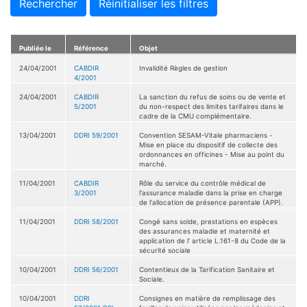
Rechercher
Réinitialiser les filtres
Publiée le
Référence
Objet
24/04/2001
CABDIR
Invalidité Règles de gestion
4/2001
24/04/2001
CABDIR
La sanction du refus de soins ou de vente et
5/2001
du non-respect des limites tarifaires dans le
cadre de la CMU complémentaire.
13/04/2001
DDRI 59/2001
Convention SESAM-Vitale pharmaciens -
Mise en place du dispositif de collecte des
ordonnances en officines - Mise au point du
marché.
11/04/2001
CABDIR
Rôle du service du contrôle médical de
3/2001
l'assurance maladie dans la prise en charge
de l'allocation de présence parentale (APP).
11/04/2001
DDRI 58/2001
Congé sans solde, prestations en espèces
des assurances maladie et maternité et
application de l' article L.161-8 du Code de la
sécurité sociale
10/04/2001
DDRI 56/2001
Contentieux de la Tarification Sanitaire et
Sociale.
10/04/2001
DDRI
Consignes en matière de remplissage des