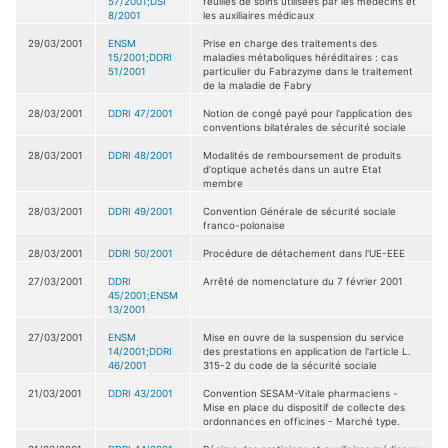
57/2001;DSI
feuilles de soins utilisées par les médecins et
8/2001
les auxiliaires médicaux
29/03/2001
ENSM
Prise en charge des traitements des
15/2001;DDRI
maladies métaboliques héréditaires : cas
51/2001
particulier du Fabrazyme dans le traitement
de la maladie de Fabry
28/03/2001
DDRI 47/2001
Notion de congé payé pour l'application des
conventions bilatérales de sécurité sociale
28/03/2001
DDRI 48/2001
Modalités de remboursement de produits
d'optique achetés dans un autre Etat
membre
28/03/2001
DDRI 49/2001
Convention Générale de sécurité sociale
franco-polonaise
28/03/2001
DDRI 50/2001
Procédure de détachement dans l'UE-EEE
27/03/2001
DDRI
Arrêté de nomenclature du 7 février 2001
45/2001;ENSM
13/2001
27/03/2001
ENSM
Mise en ouvre de la suspension du service
14/2001;DDRI
des prestations en application de l'article L.
46/2001
315-2 du code de la sécurité sociale
21/03/2001
DDRI 43/2001
Convention SESAM-Vitale pharmaciens -
Mise en place du dispositif de collecte des
ordonnances en officines - Marché type.