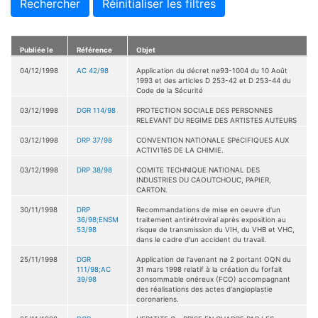
Rechercher
Réinitialiser les filtres
Publiée le
Référence
Objet
04/12/1998
AC 42/98
Application du décret nø93-1004 du 10 Août
1993 et des articles D 253-42 et D 253-44 du
Code de la Sécurité
03/12/1998
DGR 114/98
PROTECTION SOCIALE DES PERSONNES
RELEVANT DU REGIME DES ARTISTES AUTEURS
03/12/1998
DRP 37/98
CONVENTION NATIONALE SPéCIFIQUES AUX
ACTIVITéS DE LA CHIMIE.
03/12/1998
DRP 38/98
COMITE TECHNIQUE NATIONAL DES
INDUSTRIES DU CAOUTCHOUC, PAPIER,
CARTON.
30/11/1998
DRP
Recommandations de mise en oeuvre d'un
36/98;ENSM
traitement antirétroviral après exposition au
53/98
risque de transmission du VIH, du VHB et VHC,
dans le cadre d'un accident du travail.
25/11/1998
DGR
Application de l'avenant nø 2 portant OQN du
111/98;AC
31 mars 1998 relatif à la création du forfait
39/98
consommable onéreux (FCO) accompagnant
des réalisations des actes d'angioplastie
coronariens.