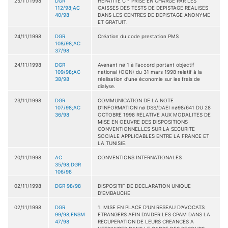
25/11/1998
DGR
HEPATITE C - PRISE EN CHARGE PAR LES
112/98;AC
CAISSES DES TESTS DE DEPISTAGE REALISES
40/98
DANS LES CENTRES DE DEPISTAGE ANONYME
ET GRATUIT.
24/11/1998
DGR
Création du code prestation PMS
108/98;AC
37/98
24/11/1998
DGR
Avenant nø 1 à l'accord portant objectif
109/98;AC
national (OQN) du 31 mars 1998 relatif à la
38/98
réalisation d'une économie sur les frais de
dialyse.
23/11/1998
DGR
COMMUNICATION DE LA NOTE
107/98;AC
D'INFORMATION nø DSS/DAEI nø98/641 DU 28
36/98
OCTOBRE 1998 RELATIVE AUX MODALITES DE
MISE EN OEUVRE DES DISPOSITIONS
CONVENTIONNELLES SUR LA SECURITE
SOCIALE APPLICABLES ENTRE LA FRANCE ET
LA TUNISIE.
20/11/1998
AC
CONVENTIONS INTERNATIONALES
35/98;DGR
106/98
02/11/1998
DGR 98/98
DISPOSITIF DE DECLARATION UNIQUE
D'EMBAUCHE
02/11/1998
DGR
1. MISE EN PLACE D'UN RESEAU D'AVOCATS
99/98;ENSM
ETRANGERS AFIN D'AIDER LES CPAM DANS LA
47/98
RECUPERATION DE LEURS CREANCES A