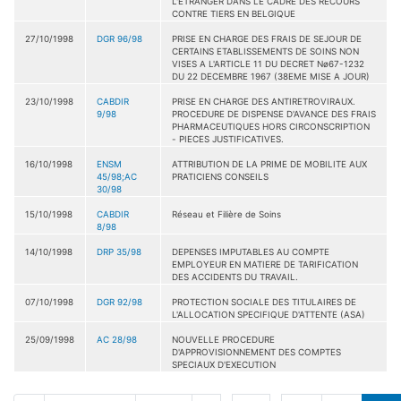
L'ETRANGER DANS LE CADRE DES RECOURS
CONTRE TIERS EN BELGIQUE
27/10/1998
DGR 96/98
PRISE EN CHARGE DES FRAIS DE SEJOUR DE
CERTAINS ETABLISSEMENTS DE SOINS NON
VISES A L'ARTICLE 11 DU DECRET Nø67-1232
DU 22 DECEMBRE 1967 (38EME MISE A JOUR)
23/10/1998
CABDIR
PRISE EN CHARGE DES ANTIRETROVIRAUX.
9/98
PROCEDURE DE DISPENSE D'AVANCE DES FRAIS
PHARMACEUTIQUES HORS CIRCONSCRIPTION
- PIECES JUSTIFICATIVES.
16/10/1998
ENSM
ATTRIBUTION DE LA PRIME DE MOBILITE AUX
45/98;AC
PRATICIENS CONSEILS
30/98
15/10/1998
CABDIR
Réseau et Filière de Soins
8/98
14/10/1998
DRP 35/98
DEPENSES IMPUTABLES AU COMPTE
EMPLOYEUR EN MATIERE DE TARIFICATION
DES ACCIDENTS DU TRAVAIL.
07/10/1998
DGR 92/98
PROTECTION SOCIALE DES TITULAIRES DE
L'ALLOCATION SPECIFIQUE D'ATTENTE (ASA)
25/09/1998
AC 28/98
NOUVELLE PROCEDURE
D'APPROVISIONNEMENT DES COMPTES
SPECIAUX D'EXECUTION