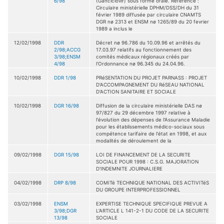
6/98
(Ganciclovir) sous forme orale. Référence :
Circulaire ministérielle DPHM/DSS/DH du 31
février 1989 diffusée par circulaire CNAMTS
DGR nø 2313 et ENSM nø 1265/89 du 20 fevrier
1989 a inclus le
12/02/1998
DDR
Décret nø 96.786 du 10.09.96 et arrêtés du
2/98;ACCG
17.03.97 relatifs au fonctionnement des
3/98;ENSM
comités médicaux régionaux créés par
4/98
l'Ordonnance nø 96.345 du 24.04.96.
10/02/1998
DDR 1/98
PRéSENTATION DU PROJET PARNASS : PROJET
D'ACCOMPAGNEMENT DU RéSEAU NATIONAL
D'ACTION SANITAIRE ET SOCIALE
10/02/1998
DGR 16/98
Diffusion de la circulaire ministérielle DAS nø
97/827 du 29 décembre 1997 relative à
l'évolution des dépenses de l'Assurance Maladie
pour les établissements médico-sociaux sous
compétence tarifaire de l'état en 1998, et aux
modalités de déroulement de la
09/02/1998
DGR 15/98
LOI DE FINANCEMENT DE LA SECURITE
SOCIALE POUR 1998 : C.S.G. MAJORATION
D'INDEMNITE JOURNALIERE
04/02/1998
DRP 8/98
COMITé TECHNIQUE NATIONAL DES ACTIVITéS
DU GROUPE INTERPROFESSIONNEL
03/02/1998
ENSM
EXPERTISE TECHNIQUE SPECIFIQUE PREVUE A
3/98;DGR
L'ARTICLE L 141-2-1 DU CODE DE LA SECURITE
13/98
SOCIALE