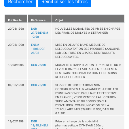
Rechercher
Réinitialiser les filtres
Publiée le
Référence
Objet
20/03/1998
DGR
NOUVELLES MODALITES DE PRISE EN CHARGE
27/98;ENSM
DES FRAIS DE DIALYSE A L'ETRANGER
10/98
20/03/1998
ENSM
MISE EN OEUVRE D'UNE MESURE DE
11/98;DGR
DELEUCOCYTATION DES PRODUITS SANGUINS
28/98
LABILES. PRISE EN CHARGE DES PRODUITS
DELEUCOCYTES.
13/03/1998
DGR 26/98
MODALITES D'APPLICATION DE *L'ARRETE DU 9
FEVRIER 1978* RELATIF AU REMBOURSEMENT
DES FRAIS D'HOSPITALISATION ET DE SOINS
RECUS A L'ETRANGER
04/03/1998
DGR 23/98
SERVICE DES PRESTATIONS NON
CONTRIBUTIVES AUX éTRANGERS JUSTIFIANT
D'UNE RéSIDENCE RéGULIèRE ET EFFECTIVE
EN FRANCE ; VERSEMENT DE L'ALLOCATION
SUPPLéMENTAIRE DU FONDS SPéCIAL
D'INVALIDITé. COMMUNICATION DE LA
*CIRCULAIRE MINISTéRIELLE DSS/DAEI DU
6.2.98*
19/02/1998
DGR
Prise en charge de la spécialité
18/98;ENSM
pharmaceutique CYMEVAN 250mg