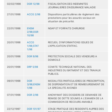
02/02/1998
DGR 12/98
FISCALISATION DES INDEMNITES
JOURNALIERES D'ASSURANCE MALADIE
27/01/1998
ACCG 2/98
Dispositions particulières de règlement des
prestations pour les assurés sociaux en
situation de précarité.
22/01/1998
ENSM
NGAP ET FORFAITS CHIRURGIE
2/98;DGR
10/98
20/01/1998
ACCG
RECUEIL D'INFORMATIONS ISSUES DE
1/98;STAT
L'APPLICATION STATFAC.
1/98
20/01/1998
DGR 9/98
PROTECTION SOCIALE DES VENDEURS A
DOMICILE
20/01/1998
DRP 5/98
COMITE TECHNIQUE NATIONAL DES
INDUSTRIES DU BATIMENT ET DES TRAVAUX
PUBLICS.
09/01/1998
DGR
MODALITES PARTICULIERES DE PRESCRIPTION,
3/98;ENSM
DE DISPENSATION ET DE REMBOURSEMENT DE
1/98
LA SPECIALITE AVONEX
07/01/1998
DGR 2/98
ANONYMAT DES DOSSIERS DE DEMANDE DE
REMISE DE DETTE SOUMIS A L'EXAMEN DE LA
COMMISSION DE RECOURS AMIABLE
22/12/1997
DGR 101/97
STAGE PRATIQUE DES RESIDENTS AUPRES DES