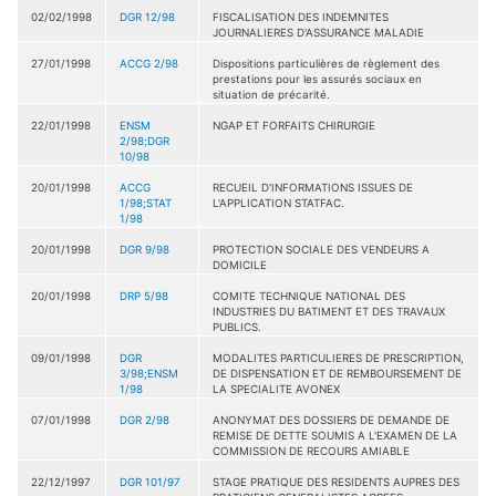
02/02/1998
DGR 12/98
FISCALISATION DES INDEMNITES
JOURNALIERES D'ASSURANCE MALADIE
27/01/1998
ACCG 2/98
Dispositions particulières de règlement des
prestations pour les assurés sociaux en
situation de précarité.
22/01/1998
ENSM
NGAP ET FORFAITS CHIRURGIE
2/98;DGR
10/98
20/01/1998
ACCG
RECUEIL D'INFORMATIONS ISSUES DE
1/98;STAT
L'APPLICATION STATFAC.
1/98
20/01/1998
DGR 9/98
PROTECTION SOCIALE DES VENDEURS A
DOMICILE
20/01/1998
DRP 5/98
COMITE TECHNIQUE NATIONAL DES
INDUSTRIES DU BATIMENT ET DES TRAVAUX
PUBLICS.
09/01/1998
DGR
MODALITES PARTICULIERES DE PRESCRIPTION,
3/98;ENSM
DE DISPENSATION ET DE REMBOURSEMENT DE
1/98
LA SPECIALITE AVONEX
07/01/1998
DGR 2/98
ANONYMAT DES DOSSIERS DE DEMANDE DE
REMISE DE DETTE SOUMIS A L'EXAMEN DE LA
COMMISSION DE RECOURS AMIABLE
22/12/1997
DGR 101/97
STAGE PRATIQUE DES RESIDENTS AUPRES DES