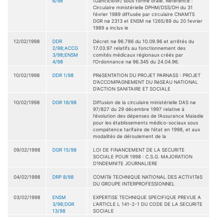
6/98
(Ganciclovir) sous forme orale. Référence :
Circulaire ministérielle DPHM/DSS/DH du 31
février 1989 diffusée par circulaire CNAMTS
DGR nø 2313 et ENSM nø 1265/89 du 20 fevrier
1989 a inclus le
12/02/1998
DDR
Décret nø 96.786 du 10.09.96 et arrêtés du
2/98;ACCG
17.03.97 relatifs au fonctionnement des
3/98;ENSM
comités médicaux régionaux créés par
4/98
l'Ordonnance nø 96.345 du 24.04.96.
10/02/1998
DDR 1/98
PRéSENTATION DU PROJET PARNASS : PROJET
D'ACCOMPAGNEMENT DU RéSEAU NATIONAL
D'ACTION SANITAIRE ET SOCIALE
10/02/1998
DGR 16/98
Diffusion de la circulaire ministérielle DAS nø
97/827 du 29 décembre 1997 relative à
l'évolution des dépenses de l'Assurance Maladie
pour les établissements médico-sociaux sous
compétence tarifaire de l'état en 1998, et aux
modalités de déroulement de la
09/02/1998
DGR 15/98
LOI DE FINANCEMENT DE LA SECURITE
SOCIALE POUR 1998 : C.S.G. MAJORATION
D'INDEMNITE JOURNALIERE
04/02/1998
DRP 8/98
COMITé TECHNIQUE NATIONAL DES ACTIVITéS
DU GROUPE INTERPROFESSIONNEL
03/02/1998
ENSM
EXPERTISE TECHNIQUE SPECIFIQUE PREVUE A
3/98;DGR
L'ARTICLE L 141-2-1 DU CODE DE LA SECURITE
13/98
SOCIALE