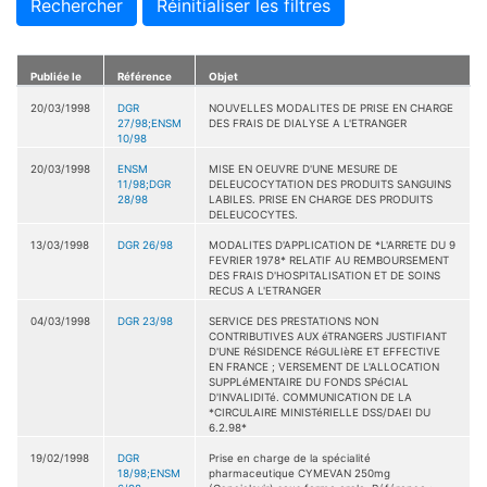
Rechercher
Réinitialiser les filtres
Publiée le
Référence
Objet
20/03/1998
DGR
NOUVELLES MODALITES DE PRISE EN CHARGE
27/98;ENSM
DES FRAIS DE DIALYSE A L'ETRANGER
10/98
20/03/1998
ENSM
MISE EN OEUVRE D'UNE MESURE DE
11/98;DGR
DELEUCOCYTATION DES PRODUITS SANGUINS
28/98
LABILES. PRISE EN CHARGE DES PRODUITS
DELEUCOCYTES.
13/03/1998
DGR 26/98
MODALITES D'APPLICATION DE *L'ARRETE DU 9
FEVRIER 1978* RELATIF AU REMBOURSEMENT
DES FRAIS D'HOSPITALISATION ET DE SOINS
RECUS A L'ETRANGER
04/03/1998
DGR 23/98
SERVICE DES PRESTATIONS NON
CONTRIBUTIVES AUX éTRANGERS JUSTIFIANT
D'UNE RéSIDENCE RéGULIèRE ET EFFECTIVE
EN FRANCE ; VERSEMENT DE L'ALLOCATION
SUPPLéMENTAIRE DU FONDS SPéCIAL
D'INVALIDITé. COMMUNICATION DE LA
*CIRCULAIRE MINISTéRIELLE DSS/DAEI DU
6.2.98*
19/02/1998
DGR
Prise en charge de la spécialité
18/98;ENSM
pharmaceutique CYMEVAN 250mg