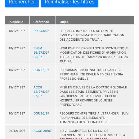
Rechercher
Réinitialiser les filtres
Publiée le
Référence
Objet
18/12/1997
DRP 43/97
DEPENSES IMPUTABLES AU COMPTE
EMPLOYEUR EN MATIERE DE TARIFICATION
DES ACCIDENTS DU TRAVAIL
18/12/1997
ENSM
HORMONE DE CROISSANCE BIOSYNTHETIQUE.
56/97;DGR
MODIFICATION DES FICHES D'INFORMATION
98/97
THERAPEUTIQUE. (Arrêté du 06.11.97 - J.O du
19.11.97)
16/12/1997
DGA 16/97
PROGRAMME NATIONAL D'ASSURANCES :
RESPONSABILITE CIVILE MEDICALE EXTRA
PROFESSIONNELLE
15/12/1997
ACCG
MISE EN OEUVRE DE LA DOTATION GLOBALE
32/97;DGR
DANS LES ETABLISSEMENTS PRIVES NE
97/97
PARTICIPANT PAS AU SERVICE PUBLIC
HOSPITALIER (EX-PRIX DE JOURNEE
PREFECTORAL)
10/12/1997
DGR 96/97
RECOURS CONTRE TIERS A L'ETRANGER : SUIVI
PLURIANNUEL DES ELEMENTS
ADMINISTRATIFS ET FINANCIERS
04/12/1997
ACCG 29/97
SUIVI COMPTABLE DE LA LOI DE
FINANCEMENT DE LA SECURITE SOCIALE, A