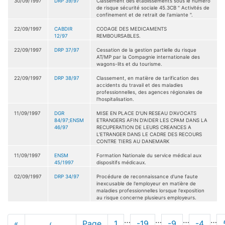
30/09/1997
DRP 39/97
Classement des établissements sous le numéro
de risque sécurité sociale 45.3CB " Activités de
confinement et de retrait de l'amiante ".
22/09/1997
CABDIR
CODAGE DES MEDICAMENTS
12/97
REMBOURSABLES.
22/09/1997
DRP 37/97
Cessation de la gestion partielle du risque
AT/MP par la Compagnie internationale des
wagons-lits et du tourisme.
22/09/1997
DRP 38/97
Classement, en matière de tarification des
accidents du travail et des maladies
professionnelles, des agences régionales de
l'hospitalisation.
11/09/1997
DGR
MISE EN PLACE D'UN RESEAU D'AVOCATS
84/97;ENSM
ETRANGERS AFIN D'AIDER LES CPAM DANS LA
46/97
RECUPERATION DE LEURS CREANCES A
L'ETRANGER DANS LE CADRE DES RECOURS
CONTRE TIERS AU DANEMARK
11/09/1997
ENSM
Formation Nationale du service médical aux
45/1997
dispositifs médicaux.
02/09/1997
DRP 34/97
Procédure de reconnaissance d'une faute
inexcusable de l'employeur en matière de
maladies professionnelles lorsque l'exposition
au risque concerne plusieurs employeurs.
Pagination
…
…
…
…
Première
«
Page
‹
Page
Page
1
Page
-19
Page
-9
Page
-4