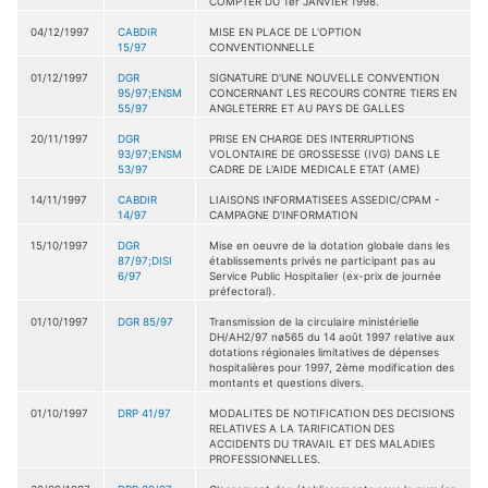
COMPTER DU 1er JANVIER 1998.
04/12/1997
CABDIR
MISE EN PLACE DE L'OPTION
15/97
CONVENTIONNELLE
01/12/1997
DGR
SIGNATURE D'UNE NOUVELLE CONVENTION
95/97;ENSM
CONCERNANT LES RECOURS CONTRE TIERS EN
55/97
ANGLETERRE ET AU PAYS DE GALLES
20/11/1997
DGR
PRISE EN CHARGE DES INTERRUPTIONS
93/97;ENSM
VOLONTAIRE DE GROSSESSE (IVG) DANS LE
53/97
CADRE DE L'AIDE MEDICALE ETAT (AME)
14/11/1997
CABDIR
LIAISONS INFORMATISEES ASSEDIC/CPAM -
14/97
CAMPAGNE D'INFORMATION
15/10/1997
DGR
Mise en oeuvre de la dotation globale dans les
87/97;DISI
établissements privés ne participant pas au
6/97
Service Public Hospitalier (ex-prix de journée
préfectoral).
01/10/1997
DGR 85/97
Transmission de la circulaire ministérielle
DH/AH2/97 nø565 du 14 août 1997 relative aux
dotations régionales limitatives de dépenses
hospitalières pour 1997, 2ème modification des
montants et questions divers.
01/10/1997
DRP 41/97
MODALITES DE NOTIFICATION DES DECISIONS
RELATIVES A LA TARIFICATION DES
ACCIDENTS DU TRAVAIL ET DES MALADIES
PROFESSIONNELLES.