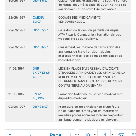
30/09/1997
DRP 39/97
Classement des établissements sous le numéro
de risque sécurité sociale 45.3CB " Activités de
confinement et de retrait de l'amiante ".
22/09/1997
CABDIR
CODAGE DES MEDICAMENTS
12/97
REMBOURSABLES.
22/09/1997
DRP 37/97
Cessation de la gestion partielle du risque
AT/MP par la Compagnie internationale des
wagons-lits et du tourisme.
22/09/1997
DRP 38/97
Classement, en matière de tarification des
accidents du travail et des maladies
professionnelles, des agences régionales de
l'hospitalisation.
11/09/1997
DGR
MISE EN PLACE D'UN RESEAU D'AVOCATS
84/97;ENSM
ETRANGERS AFIN D'AIDER LES CPAM DANS LA
46/97
RECUPERATION DE LEURS CREANCES A
L'ETRANGER DANS LE CADRE DES RECOURS
CONTRE TIERS AU DANEMARK
11/09/1997
ENSM
Formation Nationale du service médical aux
45/1997
dispositifs médicaux.
02/09/1997
DRP 34/97
Procédure de reconnaissance d'une faute
inexcusable de l'employeur en matière de
maladies professionnelles lorsque l'exposition
au risque concerne plusieurs employeurs.
Pagination
…
…
…
Première
«
Page
‹
Page
Page
1
Page
-10
Page
-4
Page
57
P
5