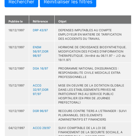
Rechercher
Réinitialiser les filtres
Publiée le
Référence
Objet
18/12/1997
DRP 43/97
DEPENSES IMPUTABLES AU COMPTE
EMPLOYEUR EN MATIERE DE TARIFICATION
DES ACCIDENTS DU TRAVAIL
18/12/1997
ENSM
HORMONE DE CROISSANCE BIOSYNTHETIQUE.
56/97;DGR
MODIFICATION DES FICHES D'INFORMATION
98/97
THERAPEUTIQUE. (Arrêté du 06.11.97 - J.O du
19.11.97)
16/12/1997
DGA 16/97
PROGRAMME NATIONAL D'ASSURANCES :
RESPONSABILITE CIVILE MEDICALE EXTRA
PROFESSIONNELLE
15/12/1997
ACCG
MISE EN OEUVRE DE LA DOTATION GLOBALE
32/97;DGR
DANS LES ETABLISSEMENTS PRIVES NE
97/97
PARTICIPANT PAS AU SERVICE PUBLIC
HOSPITALIER (EX-PRIX DE JOURNEE
PREFECTORAL)
10/12/1997
DGR 96/97
RECOURS CONTRE TIERS A L'ETRANGER : SUIVI
PLURIANNUEL DES ELEMENTS
ADMINISTRATIFS ET FINANCIERS
04/12/1997
ACCG 29/97
SUIVI COMPTABLE DE LA LOI DE
FINANCEMENT DE LA SECURITE SOCIALE, A