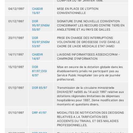
COMPTER DU 1er JANVIER 1998.
04/12/1997
CABDIR
MISE EN PLACE DE L'OPTION
15/97
CONVENTIONNELLE
01/12/1997
DGR
SIGNATURE D'UNE NOUVELLE CONVENTION
95/97;ENSM
CONCERNANT LES RECOURS CONTRE TIERS EN
55/97
ANGLETERRE ET AU PAYS DE GALLES
20/11/1997
DGR
PRISE EN CHARGE DES INTERRUPTIONS
93/97;ENSM
VOLONTAIRE DE GROSSESSE (IVG) DANS LE
53/97
CADRE DE L'AIDE MEDICALE ETAT (AME)
14/11/1997
CABDIR
LIAISONS INFORMATISEES ASSEDIC/CPAM -
14/97
CAMPAGNE D'INFORMATION
15/10/1997
DGR
Mise en oeuvre de la dotation globale dans les
87/97;DISI
établissements privés ne participant pas au
6/97
Service Public Hospitalier (ex-prix de journée
préfectoral).
01/10/1997
DGR 85/97
Transmission de la circulaire ministérielle
DH/AH2/97 nø565 du 14 août 1997 relative aux
dotations régionales limitatives de dépenses
hospitalières pour 1997, 2ème modification des
montants et questions divers.
01/10/1997
DRP 41/97
MODALITES DE NOTIFICATION DES DECISIONS
RELATIVES A LA TARIFICATION DES
ACCIDENTS DU TRAVAIL ET DES MALADIES
PROFESSIONNELLES.