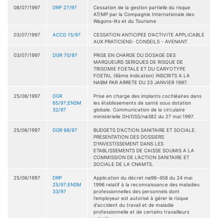
08/07/1997
DRP 27/97
Cessation de la gestion partielle du risque
AT/MP par la Compagnie Internationale des
Wagons-lits et du Tourisme
03/07/1997
ACCG 15/97
CESSATION ANTICIPEE D'ACTIVITE APPLICABLE
AUX PRATICIENS- CONSEILS - AVENANT
03/07/1997
DGR 70/97
PRISE EN CHARGE DU DOSAGE DES
MARQUEURS SERIQUES DE RISQUE DE
TRISOMIE FOETALE ET DU CARYOTYPE
FOETAL (6ème indication) INSCRITS A LA
NABM PAR ARRETE DU 23 JANVIER 1997.
25/06/1997
DGR
Prise en charge des implants cochléaires dans
65/97;ENSM
les établissements de santé sous dotation
32/97
globale. Communication de la circulaire
ministérielle DH/DSS/nø382 du 27 mai 1997.
25/06/1997
DGR 66/97
BUDGETS D'ACTION SANITAIRE ET SOCIALE.
PRESENTATION DES DOSSIERS
D'INVESTISSEMENT DANS LES
ETABLISSEMENTS DE CAISSE SOUMIS A LA
COMMISSION DE L'ACTION SANITAIRE ET
SOCIALE DE LA CNAMTS.
25/06/1997
DRP
Application du décret nø96-458 du 24 mai
25/97;ENSM
1996 relatif à la reconnaissance des maladies
33/97
professionnelles des personnels dont
l'employeur est autorisé à gérer le risque
d'accident du travail et de maladie
professionnelle et de certains travailleurs