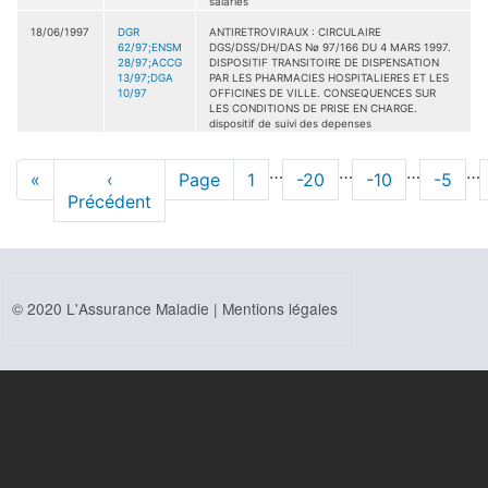
salariés
18/06/1997
DGR
ANTIRETROVIRAUX : CIRCULAIRE
62/97;ENSM
DGS/DSS/DH/DAS Nø 97/166 DU 4 MARS 1997.
28/97;ACCG
DISPOSITIF TRANSITOIRE DE DISPENSATION
13/97;DGA
PAR LES PHARMACIES HOSPITALIERES ET LES
10/97
OFFICINES DE VILLE. CONSEQUENCES SUR
LES CONDITIONS DE PRISE EN CHARGE.
dispositif de suivi des depenses
Pagination
…
…
…
…
Première
«
Page
‹
Page
Page
1
Page
-20
Page
-10
Page
-5
page
Précédent
précédente
© 2020 L'Assurance Maladie |
Mentions légales