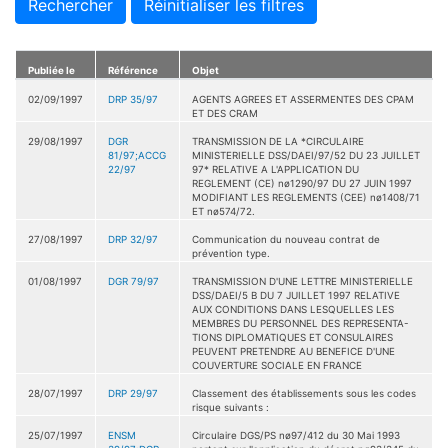
Rechercher
Réinitialiser les filtres
Publiée le
Référence
Objet
02/09/1997
DRP 35/97
AGENTS AGREES ET ASSERMENTES DES CPAM
ET DES CRAM
29/08/1997
DGR
TRANSMISSION DE LA *CIRCULAIRE
81/97;ACCG
MINISTERIELLE DSS/DAEI/97/52 DU 23 JUILLET
22/97
97* RELATIVE A L'APPLICATION DU
REGLEMENT (CE) nø1290/97 DU 27 JUIN 1997
MODIFIANT LES REGLEMENTS (CEE) nø1408/71
ET nø574/72.
27/08/1997
DRP 32/97
Communication du nouveau contrat de
prévention type.
01/08/1997
DGR 79/97
TRANSMISSION D'UNE LETTRE MINISTERIELLE
DSS/DAEI/5 B DU 7 JUILLET 1997 RELATIVE
AUX CONDITIONS DANS LESQUELLES LES
MEMBRES DU PERSONNEL DES REPRESENTA-
TIONS DIPLOMATIQUES ET CONSULAIRES
PEUVENT PRETENDRE AU BENEFICE D'UNE
COUVERTURE SOCIALE EN FRANCE
28/07/1997
DRP 29/97
Classement des établissements sous les codes
risque suivants :
25/07/1997
ENSM
Circulaire DGS/PS nø97/412 du 30 Mai 1993