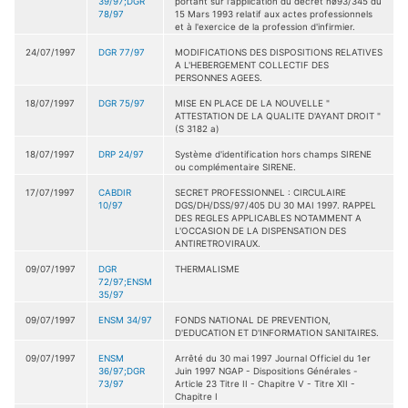
39/97;DGR
portant sur l'application du décret nø93/345 du
78/97
15 Mars 1993 relatif aux actes professionnels
et à l'exercice de la profession d'infirmier.
24/07/1997
DGR 77/97
MODIFICATIONS DES DISPOSITIONS RELATIVES
A L'HEBERGEMENT COLLECTIF DES
PERSONNES AGEES.
18/07/1997
DGR 75/97
MISE EN PLACE DE LA NOUVELLE "
ATTESTATION DE LA QUALITE D'AYANT DROIT "
(S 3182 a)
18/07/1997
DRP 24/97
Système d'identification hors champs SIRENE
ou complémentaire SIRENE.
17/07/1997
CABDIR
SECRET PROFESSIONNEL : CIRCULAIRE
10/97
DGS/DH/DSS/97/405 DU 30 MAI 1997. RAPPEL
DES REGLES APPLICABLES NOTAMMENT A
L'OCCASION DE LA DISPENSATION DES
ANTIRETROVIRAUX.
09/07/1997
DGR
THERMALISME
72/97;ENSM
35/97
09/07/1997
ENSM 34/97
FONDS NATIONAL DE PREVENTION,
D'EDUCATION ET D'INFORMATION SANITAIRES.
09/07/1997
ENSM
Arrêté du 30 mai 1997 Journal Officiel du 1er
36/97;DGR
Juin 1997 NGAP - Dispositions Générales -
73/97
Article 23 Titre II - Chapitre V - Titre XII -
Chapitre I