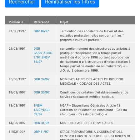
Rechercher
Réinitialiser les filtres
Publiée le
Référence
Objet
24/03/1997
DRP 16/97
Tarification des accidents du travail et des
maladies professionnelles concernant les "
propres assureurs partiels ".
21/03/1997
DGR
conventionnement des structures autorisées à
35/97;ACCG
pratiquer l'hospitalisation à temps partiel.
7/97;ENSM
arrêté du 4 octobre 1996 portant approbation
14/97
de l'avenant n ø 6 structures d'hospitalisation à
temps partiel de médecine ou d'obstétrique -
J.O. du 3 décembre 1996.
20/03/1997
DGR 34/97
NOMENCLATURE DES ACTES DE BIOLOGIE
MEDICALE - CODAGE DES ACTES.
18/03/1997
DGR 33/97
Conditions de création d'établissements et de
services sociaux et médico-sociaux.
18/03/1997
ENSM
NGAP - Dispositions Générales Article 18
13/97;DGR
Cotation de l'examen de consultant - Cas du
32/97
chirurgien - Cas du cardiologue
14/03/1997
DGR 31/97
MISE EN PLACE DES FORMULAIRES
11/03/1997
DRP 11/97
STAGE PREPARATOIRE A L'AGREMENT DES
CONTROLEURS DE SECURITE DES SERVICES DE