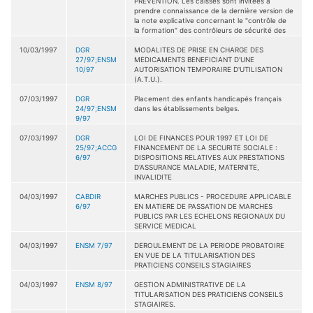
PREVENTION. Les caisses sont invitées à
prendre connaissance de la dernière version de
la note explicative concernant le "contrôle de
la formation" des contrôleurs de sécurité des
10/03/1997
DGR
MODALITES DE PRISE EN CHARGE DES
27/97;ENSM
MEDICAMENTS BENEFICIANT D'UNE
10/97
AUTORISATION TEMPORAIRE D'UTILISATION
(A.T.U.).
07/03/1997
DGR
Placement des enfants handicapés français
24/97;ENSM
dans les établissements belges.
9/97
07/03/1997
DGR
LOI DE FINANCES POUR 1997 ET LOI DE
25/97;ACCG
FINANCEMENT DE LA SECURITE SOCIALE :
6/97
DISPOSITIONS RELATIVES AUX PRESTATIONS
D'ASSURANCE MALADIE, MATERNITE,
INVALIDITE
04/03/1997
CABDIR
MARCHES PUBLICS - PROCEDURE APPLICABLE
6/97
EN MATIERE DE PASSATION DE MARCHES
PUBLICS PAR LES ECHELONS REGIONAUX DU
SERVICE MEDICAL
04/03/1997
ENSM 7/97
DEROULEMENT DE LA PERIODE PROBATOIRE
EN VUE DE LA TITULARISATION DES
PRATICIENS CONSEILS STAGIAIRES
04/03/1997
ENSM 8/97
GESTION ADMINISTRATIVE DE LA
TITULARISATION DES PRATICIENS CONSEILS
STAGIAIRES.