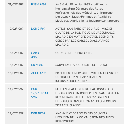
21/02/1997
ENSM 6/97
Arrêté du 28 janvier 1997 modifiant la
Nomenclature Générale des Actes
Professionnels des Médecins, Chirurgiens-
Dentistes - Sages-Femmes et Auxiliaires
Médicaux. Application a l'odonto-stomatologie
19/02/1997
DGR 21/97
ACTION SANITAIRE ET SOCIALE : MISE EN
OUVRE DE LA POLITIQUE DE L'ASSURANCE
MALADIE EN MATIERE D'ETABLISSEMENTS
GERES PAR LES CAISSES D'ASSURANCE
MALADIE.
18/02/1997
CABDIR
CODAGE DE LA BIOLOGIE.
4/97
18/02/1997
DRP 9/97
SAUVETAGE SECOURISME DU TRAVAIL
17/02/1997
ACCG 5/97
PRINCIPES GENERAUX ET MISE EN OEUVRE DU
CONTROLE DANS L'APPLICATION
INFORMATIQUE " IRIS "
14/02/1997
DGR
MISE EN PLACE D'UN RESEAU D'AVOCATS
19/97;ENSM
ETRANGERS AFIN D'AIDER LES CPAM DANS LA
5/97
RECUPERATION DE LEURS CREANCES A
L'ETRANGER DANS LE CADRE DES RECOURS
TIERS EN ISLANDE
12/02/1997
DGR 18/97
ANONYMAT DES DOSSIERS SOUMIS A
L'EXAMEN DE LA COMMISSION DES AIDES
FINANCIERES