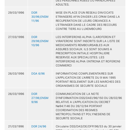
DES PERSONNES AGEES OU HANDICAPEES
ADULTES.
29/03/1996
DGR
MISE EN PLACE D'UN RESEAU D'AVOCATS
30/96;ENSM
ETRANGERS AFIN D'AIDER LES CPAM DANS LA
11/96
RECUPERATION DE LEURS CREANCES A
L'ETRANGER DANS LE CADRE DES RECOURS
CONTRE TIERS AU LUXEMBOURG
27/03/1996
DGR
LES INTERFERONS ALPHA (LAROFERON ET
29/96;ENSM
VIRAFERON) SONT INSCRITS SUR LA LISTE DE
10/96
MEDICAMENTS REMBOURSABLES AUX
ASSURES SOCIAUX. ILS SONT SOUMIS A
PRESCRIPTION INITIALE HOSPITALIERE
RESERVEE AUX SPECIALISTES. LES
INTERFERONS ALPHA (INTRONA ET ROFERON)
COMMERCI
26/03/1996
DGA 6/96
INFORMATIONS COMPLEMENTAIRES SUR
L'APPLICATION DE L'ARRETE DU 9 MAI 1995
PORTANT REGLEMENT SUR LES MARCHES DES
ORGANISMES DE SECURITE SOCIALE
26/03/1996
DGR
COMMUNICATION DE LA NOTE
27/96;ENSM
D'INFORMATION DSS/DAEI/96/150 DU 28/02/96
9/96
RELATIVE A L'APPLICATION DU DECRET
Nø94.1146 DU 26/12/94 PORTANT
COORDINATION DES REGIMES
METROPOLITAINS ET POLYNESIENS DE
SECURITE SOCIALE
21/03/1996
DGR 24/96
Circulaire DSS/DAS/DE/DFP/96/53 du 30 janvier