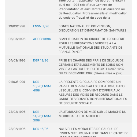
1996 portant application du décret nø 95.571
du 6 mai 1995 relatif aux Centres de
Préorientation et aux Centres d'Education ou
de Rééducation Professionnelle et modification
du code du Travail et du code de la
19/03/1996
ENSM 7/96
FONDS NATIONAL DE PREVENTION,
D'EDUCATION ET D'INFORMATION SANITAIRES
06/03/1996
ACCG 13/96
SIMPLIFICATION DU CIRCUIT DE TRESORERIE
POUR LES PRESTATIONS VERSEES A LA
MUTUELLE NATIONALE DES ETUDIANTS DE
FRANCE (MNEF)
04/03/1996
DGR 19/96
PRISE EN CHARGE DES FRAIS DE SEJOUR DE
CERTAINS ETABLISSEMENTS DE SOINS NON
VISES A L'ARTICLE 11 DU DECRET Nø67-1232
DU 22 DECEMBRE 1967 (37ème mise à jour)
01/03/1996
DGR
LA PRESENTE CIRCULAIRE COMPORTE UN
18/96;ENSM
RAPPEL DES PRINCIPALES SITUATIONS DANS
4/96
LESQUELLES IL CONVIENT D'OFFRIR AUX
ASSURES DES VOIES DE RECOURS DANS LE
CADRE DES CONVENTIONS INTERNATIONALES
DE SECURITE SOCIALE
23/02/1996
DGR
L'AUTORISATION DE MISE SUR LE MARCHE DU
14/96;ENSM
MODIODAL A ETE MODIFIEE.
3/96
23/02/1996
DGR 16/96
NOUVELLES MODALITES DE CALCUL DE
L'INDEMNITE JOURNALIERE DANS LE CADRE DE