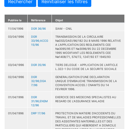
Rechercher
Réinitialiser les filtres
Publiée le
Référence
Objet
11/04/1996
DGR 36/96
SIAM - CNIL
03/04/1996
DGR
TRANSMISSION DE LA CIRCULAIRE
33/96;ACCG
NøDSS/DAEI/96/182 DU 8 MARS 1996 RELATIVE
15/96
A L'APPLICATION DES REGLEMENTS CEE
Nø3095/95 ET Nø3096/95 DU 22 DECEMBRE
1995 MODIFIANT LES REGLEMENTS CEE
Nø1408/71, 574/72, 1247/92 ET 1945/93
03/04/1996
DGR 35/96
TIERS DELEGUE - APPLICATION DE L'ARTICLE
L.322-1 DU CODE DE LA SECURITE SOCIALE
02/04/1996
DGR
GENERALISATION D'UNE DECLARATION
32/96;DGA
UNIQUE D'EMBAUCHE TRANSMISSION DE LA
7/96
CONVENTION ACOSS / CNAMTS DU 14
FEVRIER 1996.
01/04/1996
DGR
EXERCICE DES MEDECINS SPECIALISTES AU
31/96;ENSM
REGARD DE L'ASSURANCE MALADIE
12/96
01/04/1996
DRP 17/96
PROTECTION EN MATIERE D'ACCIDENTS DU
TRAVAIL ET DE MALADIES PROFESSIONNELLES
DES ASSISTANTES MATERNELLES ET DES
PARTICULIERS QUI HEBERGENT A DOMICILE