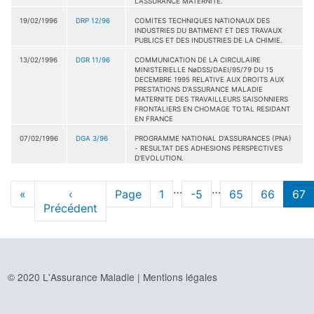
L'ASSURANCE MATERNITE.
19/02/1996
DRP 12/96
COMITES TECHNIQUES NATIONAUX DES
INDUSTRIES DU BATIMENT ET DES TRAVAUX
PUBLICS ET DES INDUSTRIES DE LA CHIMIE.
13/02/1996
DGR 11/96
COMMUNICATION DE LA CIRCULAIRE
MINISTERIELLE NøDSS/DAEI/95/79 DU 15
DECEMBRE 1995 RELATIVE AUX DROITS AUX
PRESTATIONS D'ASSURANCE MALADIE
MATERNITE DES TRAVAILLEURS SAISONNIERS
FRONTALIERS EN CHOMAGE TOTAL RESIDANT
EN FRANCE
07/02/1996
DGA 3/96
PROGRAMME NATIONAL D'ASSURANCES (PNA)
- RESULTAT DES ADHESIONS PERSPECTIVES
D'EVOLUTION.
Pagination
…
…
Première
«
Page
‹
Page
Page
1
Page
-5
Page
65
Page
66
pag
67
page
Précédent
précédente
actu
© 2020 L'Assurance Maladie |
Mentions légales