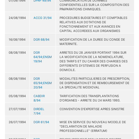
01/09/1994
DPRP 49/94
COMMUNICATION DE DONNéES
CONFIDENTIELLES SUR LA COMPOSITION DES
PRéPARATIONS CHIMIQUES.
24/08/1994
ACCG 31/94
PROCEDURES BUDGETAIRES ET COMPTABLES
RELATIVES AUX DOTATIONS DE
FONCTIONNEMENT ET AUX AVANCES EN
CAPITAL ACCORDEES AUX ORGANISMES
16/08/1994
DGR 68/94
MODIFICATION DE LA DUREE DU CONGE DE
MATERNITE.
08/08/1994
DGR
ARRETES DU 28 JANVIER PORTANT 1994 SUR
64/94;ENSM
LA MODIFICATION DE LA NOMENCLATURE,
19/94
DES TARIFS ET DU CAHIER DES CHARGES DES
DIFFERENTS SYSTEMES DE PERFUSION A
DOMICILE.
08/08/1994
DGR
MODALITES PARTICULIERES DE PRESCRIPTION,
65/94;ENSM
DE DISPENSATION ET DE REMBOURSEMENT DE
20/94
LA SPECIALITE MODIOVAL
05/08/1994
CABDIR
TARIFICATION DES TRANSPLANTATIONS
8/94
D'ORGANES - ARRETE DU 24 MARS 1993.
27/07/1994
DIRDEL
CONVENTION D'EXPERTISE APRES SINISTRE
7/94
26/07/1994
DGR 61/94
MISE EN SERVICE DU NOUVEAU MODELE DE
"DECLARATION DE MALADIE
PROFESSIONNELLE" (ERRATUM)