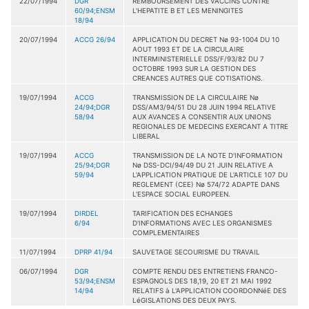
22/07/1994
DGR
REMBOURSEMENT DES VACCINS CONTRE
60/94;ENSM
L'HEPATITE B ET LES MENINGITES
18/94
20/07/1994
ACCG 26/94
APPLICATION DU DECRET Nø 93-1004 DU 10
AOUT 1993 ET DE LA CIRCULAIRE
INTERMINISTERIELLE DSS/F/93/82 DU 7
OCTOBRE 1993 SUR LA GESTION DES
CREANCES AUTRES QUE COTISATIONS.
19/07/1994
ACCG
TRANSMISSION DE LA CIRCULAIRE Nø
24/94;DGR
DSS/AM3/94/51 DU 28 JUIN 1994 RELATIVE
58/94
AUX AVANCES A CONSENTIR AUX UNIONS
REGIONALES DE MEDECINS EXERCANT A TITRE
LIBERAL
19/07/1994
ACCG
TRANSMISSION DE LA NOTE D'INFORMATION
25/94;DGR
Nø DSS-DCI/94/49 DU 21 JUIN RELATIVE A
59/94
L'APPLICATION PRATIQUE DE L'ARTICLE 107 DU
REGLEMENT (CEE) Nø 574/72 ADAPTE DANS
L'ESPACE SOCIAL EUROPEEN.
19/07/1994
DIRDEL
TARIFICATION DES ECHANGES
6/94
D'INFORMATIONS AVEC LES ORGANISMES
COMPLEMENTAIRES
11/07/1994
DPRP 41/94
SAUVETAGE SECOURISME DU TRAVAIL
06/07/1994
DGR
COMPTE RENDU DES ENTRETIENS FRANCO-
53/94;ENSM
ESPAGNOLS DES 18,19, 20 ET 21 MAI 1992
14/94
RELATIFS à L'APPLICATION COORDONNéE DES
LéGISLATIONS DES DEUX PAYS.