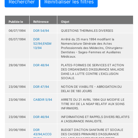
Rechercher
Réinitialiser les filtres
Publiée le
Référence
Objet
06/07/1994
DGR 54/94
QUESTIONS THERMALES DIVERSES
05/07/1994
DGR
Arrêté du 25 mars 1994 modifiant la
52/94;ENSM
Nomenclature Générale des Actes
13/94
Professionnels des Médecins, Chirurgiens-
Dentistes - Sages-Femmes et Auxiliaires
Médicaux.
29/06/1994
DGR 48/94
PLATES-FORMES DE SERVICES ET ACTION
DES ORGANISMES D'ASSURANCE MALADIE
DANS LA LUTTE CONTRE L'EXCLUSION
SOCIALE.
23/06/1994
DGR 47/94
NOTION DE VIABILITE - ABROGATION DU
DELAI DE 180 JOURS
23/06/1994
CABDIR 5/94
ARRETE DU 21 AVRIL 1994 QUI MODIFIE LE
TITRE XVI DE LA NGAP RELATIF AUX SOINS
INFIRMIERS.
23/06/1994
DGR 46/94
INFORMATIONS ET RAPPELS DIVERS RELATIFS
A L'ASSURANCE INVALIDITE.
20/06/1994
DGR
BUDGET D'ACTION SANITAIRE ET SOCIALE
43/94;ACCG
DES CAISSES PRIMAIRES D'ASSURANCE