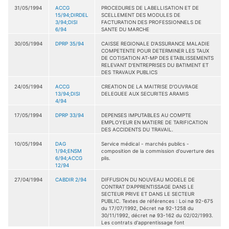
31/05/1994
ACCG
PROCEDURES DE LABELLISATION ET DE
15/94;DIRDEL
SCELLEMENT DES MODULES DE
3/94;DISI
FACTURATION DES PROFESSIONNELS DE
6/94
SANTE DU MARCHE
30/05/1994
DPRP 35/94
CAISSE REGIONALE D'ASSURANCE MALADIE
COMPETENTE POUR DETERMINER LES TAUX
DE COTISATION AT-MP DES ETABLISSEMENTS
RELEVANT D'ENTREPRISES DU BATIMENT ET
DES TRAVAUX PUBLICS
24/05/1994
ACCG
CREATION DE LA MAITRISE D'OUVRAGE
13/94;DISI
DELEGUEE AUX SECURITES ARAMIS
4/94
17/05/1994
DPRP 33/94
DEPENSES IMPUTABLES AU COMPTE
EMPLOYEUR EN MATIERE DE TARIFICATION
DES ACCIDENTS DU TRAVAIL.
10/05/1994
DAG
Service médical - marchés publics -
1/94;ENSM
composition de la commission d'ouverture des
6/94;ACCG
plis.
12/94
27/04/1994
CABDIR 2/94
DIFFUSION DU NOUVEAU MODELE DE
CONTRAT D'APPRENTISSAGE DANS LE
SECTEUR PRIVE ET DANS LE SECTEUR
PUBLIC. Textes de références : Loi nø 92-675
du 17/07/1992, Décret nø 92-1258 du
30/11/1992, décret nø 93-162 du 02/02/1993.
Les contrats d'apprentissage font