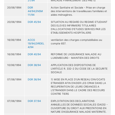
21/94
MALADIE FINANCEMENT DES PRETS
20/06/1994
DGR
Action Sanitaire et Sociale - Prise en charge
44/94;ENSM
des interventions de travailleuses familiales et
11/94
aides ménagères.
20/06/1994
DGR 45/94
SITUATION AU REGARD DU REGIME ETUDIANT
DES ELEVES INFIRMIERS TITULAIRES
D'ALLOCATIONS D'ETUDES SERVIES PAR LES
ETABLISSEMENTS HOSPITALIERS
16/06/1994
ACCG
ventilation des charges comptabilisées au
19/94;DIRDEL
compte 657.
4/94
16/06/1994
DGR 40/94
REFORME DE L'ASSURANCE MALADIE AU
LUXEMBOURG - MAINTIEN DES DROITS
10/06/1994
DGR 38/94
APPLICATION DES DISPOSITIONS DE
L'ARTICLE R. 332-2 DU CODE DE LA SECURITE
SOCIALE
07/06/1994
DGR 36/94
1) MISE EN PLACE D'UN RESEAU D'AVOCATS
ETRANGER AFIN D'AIDER LES CPAM DANS LA
RECUPERATION DE LEURS CREANCES A
L'ETRANGER DANS LE CADRE DES RECOURS
CONTRE TIERS
07/06/1994
DGR 37/94
EXPLOITATION DES DECLARATIONS
ANNUELLES DE DONNEES SOCIALES (DADS) -
OUVERTURE DU DROIT AUX PRESTATIONS EN
NATURE D'ASSURANCE MALADIE MATERNITE.