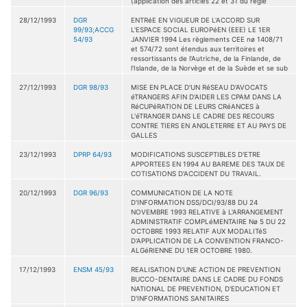
(application des articles 22 et 31 du régle
28/12/1993
DGR
ENTRéE EN VIGUEUR DE L'ACCORD SUR
99/93;ACCG
L'ESPACE SOCIAL EUROPéEN (EEE) LE 1ER
54/93
JANVIER 1994 Les règlements CEE nø 1408/71
et 574/72 sont étendus aux territoires et
ressortissants de l'Autriche, de la Finlande, de
l'Islande, de la Norvège et de la Suède et se sub
27/12/1993
DGR 98/93
MISE EN PLACE D'UN RéSEAU D'AVOCATS
éTRANGERS AFIN D'AIDER LES CPAM DANS LA
RéCUPéRATION DE LEURS CRéANCES à
L'éTRANGER DANS LE CADRE DES RECOURS
CONTRE TIERS EN ANGLETERRE ET AU PAYS DE
GALLES
23/12/1993
DPRP 64/93
MODIFICATIONS SUSCEPTIBLES D'ETRE
APPORTEES EN 1994 AU BAREME DES TAUX DE
COTISATIONS D'ACCIDENT DU TRAVAIL.
20/12/1993
DGR 96/93
COMMUNICATION DE LA NOTE
D'INFORMATION DSS/DCI/93/88 DU 24
NOVEMBRE 1993 RELATIVE à L'ARRANGEMENT
ADMINISTRATIF COMPLéMENTAIRE Nø 5 DU 22
OCTOBRE 1993 RELATIF AUX MODALITéS
D'APPLICATION DE LA CONVENTION FRANCO-
ALGéRIENNE DU 1ER OCTOBRE 1980.
17/12/1993
ENSM 45/93
REALISATION D'UNE ACTION DE PREVENTION
BUCCO-DENTAIRE DANS LE CADRE DU FONDS
NATIONAL DE PREVENTION, D'EDUCATION ET
D'INFORMATIONS SANITAIRES