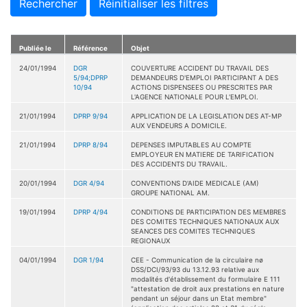
Rechercher
Réinitialiser les filtres
Publiée le
Référence
Objet
24/01/1994
DGR
COUVERTURE ACCIDENT DU TRAVAIL DES
5/94;DPRP
DEMANDEURS D'EMPLOI PARTICIPANT A DES
10/94
ACTIONS DISPENSEES OU PRESCRITES PAR
L'AGENCE NATIONALE POUR L'EMPLOI.
21/01/1994
DPRP 9/94
APPLICATION DE LA LEGISLATION DES AT-MP
AUX VENDEURS A DOMICILE.
21/01/1994
DPRP 8/94
DEPENSES IMPUTABLES AU COMPTE
EMPLOYEUR EN MATIERE DE TARIFICATION
DES ACCIDENTS DU TRAVAIL.
20/01/1994
DGR 4/94
CONVENTIONS D'AIDE MEDICALE (AM)
GROUPE NATIONAL AM.
19/01/1994
DPRP 4/94
CONDITIONS DE PARTICIPATION DES MEMBRES
DES COMITES TECHNIQUES NATIONAUX AUX
SEANCES DES COMITES TECHNIQUES
REGIONAUX
04/01/1994
DGR 1/94
CEE - Communication de la circulaire nø
DSS/DCI/93/93 du 13.12.93 relative aux
modalités d'établissement du formulaire E 111
"attestation de droit aux prestations en nature
pendant un séjour dans un Etat membre"