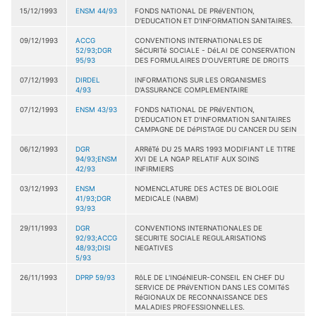
15/12/1993
ENSM 44/93
FONDS NATIONAL DE PRéVENTION,
D'EDUCATION ET D'INFORMATION SANITAIRES.
09/12/1993
ACCG
CONVENTIONS INTERNATIONALES DE
52/93;DGR
SéCURITé SOCIALE - DéLAI DE CONSERVATION
95/93
DES FORMULAIRES D'OUVERTURE DE DROITS
07/12/1993
DIRDEL
INFORMATIONS SUR LES ORGANISMES
4/93
D'ASSURANCE COMPLEMENTAIRE
07/12/1993
ENSM 43/93
FONDS NATIONAL DE PRéVENTION,
D'EDUCATION ET D'INFORMATION SANITAIRES
CAMPAGNE DE DéPISTAGE DU CANCER DU SEIN
06/12/1993
DGR
ARRêTé DU 25 MARS 1993 MODIFIANT LE TITRE
94/93;ENSM
XVI DE LA NGAP RELATIF AUX SOINS
42/93
INFIRMIERS
03/12/1993
ENSM
NOMENCLATURE DES ACTES DE BIOLOGIE
41/93;DGR
MEDICALE (NABM)
93/93
29/11/1993
DGR
CONVENTIONS INTERNATIONALES DE
92/93;ACCG
SECURITE SOCIALE REGULARISATIONS
48/93;DISI
NEGATIVES
5/93
26/11/1993
DPRP 59/93
RôLE DE L'INGéNIEUR-CONSEIL EN CHEF DU
SERVICE DE PRéVENTION DANS LES COMITéS
RéGIONAUX DE RECONNAISSANCE DES
MALADIES PROFESSIONNELLES.