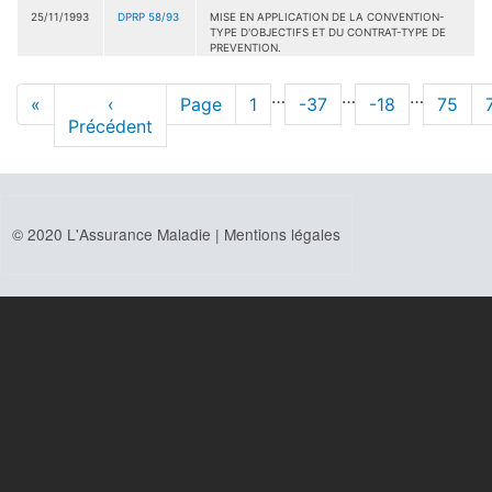
25/11/1993
DPRP 58/93
MISE EN APPLICATION DE LA CONVENTION-
TYPE D'OBJECTIFS ET DU CONTRAT-TYPE DE
PREVENTION.
Pagination
…
…
…
Première
«
Page
‹
Page
Page
1
Page
-37
Page
-18
Page
75
page
Précédent
précédente
© 2020 L'Assurance Maladie |
Mentions légales