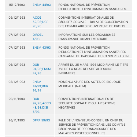
15/12/1993
ENSM 44/93
FONDS NATIONAL DE PRéVENTION,
D'EDUCATION ET D'INFORMATION SANITAIRES.
09/12/1993
ACCG
CONVENTIONS INTERNATIONALES DE
52/93;DGR
SéCURITé SOCIALE - DéLAI DE CONSERVATION
95/93
DES FORMULAIRES D'OUVERTURE DE DROITS
07/12/1993
DIRDEL
INFORMATIONS SUR LES ORGANISMES
4/93
D'ASSURANCE COMPLEMENTAIRE
07/12/1993
ENSM 43/93
FONDS NATIONAL DE PRéVENTION,
D'EDUCATION ET D'INFORMATION SANITAIRES
CAMPAGNE DE DéPISTAGE DU CANCER DU SEIN
06/12/1993
DGR
ARRêTé DU 25 MARS 1993 MODIFIANT LE TITRE
94/93;ENSM
XVI DE LA NGAP RELATIF AUX SOINS
42/93
INFIRMIERS
03/12/1993
ENSM
NOMENCLATURE DES ACTES DE BIOLOGIE
41/93;DGR
MEDICALE (NABM)
93/93
29/11/1993
DGR
CONVENTIONS INTERNATIONALES DE
92/93;ACCG
SECURITE SOCIALE REGULARISATIONS
48/93;DISI
NEGATIVES
5/93
26/11/1993
DPRP 59/93
RôLE DE L'INGéNIEUR-CONSEIL EN CHEF DU
SERVICE DE PRéVENTION DANS LES COMITéS
RéGIONAUX DE RECONNAISSANCE DES
MALADIES PROFESSIONNELLES.