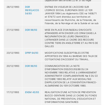
(application des articles 22 et 31 du régle
28/12/1993
DGR
ENTRéE EN VIGUEUR DE L'ACCORD SUR
99/93;ACCG
L'ESPACE SOCIAL EUROPéEN (EEE) LE 1ER
54/93
JANVIER 1994 Les règlements CEE nø 1408/71
et 574/72 sont étendus aux territoires et
ressortissants de l'Autriche, de la Finlande, de
l'Islande, de la Norvège et de la Suède et se sub
27/12/1993
DGR 98/93
MISE EN PLACE D'UN RéSEAU D'AVOCATS
éTRANGERS AFIN D'AIDER LES CPAM DANS LA
RéCUPéRATION DE LEURS CRéANCES à
L'éTRANGER DANS LE CADRE DES RECOURS
CONTRE TIERS EN ANGLETERRE ET AU PAYS DE
GALLES
23/12/1993
DPRP 64/93
MODIFICATIONS SUSCEPTIBLES D'ETRE
APPORTEES EN 1994 AU BAREME DES TAUX DE
COTISATIONS D'ACCIDENT DU TRAVAIL.
20/12/1993
DGR 96/93
COMMUNICATION DE LA NOTE
D'INFORMATION DSS/DCI/93/88 DU 24
NOVEMBRE 1993 RELATIVE à L'ARRANGEMENT
ADMINISTRATIF COMPLéMENTAIRE Nø 5 DU 22
OCTOBRE 1993 RELATIF AUX MODALITéS
D'APPLICATION DE LA CONVENTION FRANCO-
ALGéRIENNE DU 1ER OCTOBRE 1980.
17/12/1993
ENSM 45/93
REALISATION D'UNE ACTION DE PREVENTION
BUCCO-DENTAIRE DANS LE CADRE DU FONDS
NATIONAL DE PREVENTION, D'EDUCATION ET
D'INFORMATIONS SANITAIRES