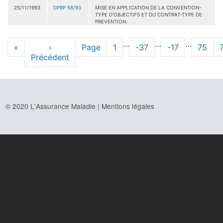
25/11/1993
DPRP 58/93
MISE EN APPLICATION DE LA CONVENTION-
TYPE D'OBJECTIFS ET DU CONTRAT-TYPE DE
PREVENTION.
Pagination
…
…
…
Première
«
Page
‹
Page
Page
1
Page
-37
Page
-17
Page
75
page
Précédent
précédente
© 2020 L'Assurance Maladie |
Mentions légales