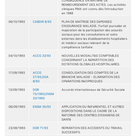
CONSéQUENCE EN MATIèRE DE
REMBOURSEMENT DES ACTES. Les activités
cliniques PMA ont connu dès l'introduction
en 1988
06/10/1993
CABDIR 8/93
PLAN DE MAîTRISE DES DéPENSES
D'ASSURANCE MALADIE. Forfait journalier et
majoration de la participation des assurés
sociaux pour les consultations et soins
externes dans les établissements hospitaliers
et médico-sociaux relevant de la
compétence tarifaire
04/10/1993
ACCG 33/93
NOUVELLES MODALITéS COMPTABLES
CONCERNANT LA RéPARTITION DES
DOTATIONS GLOBALES HOSPITALIèRES.
17/09/1993
ACCG
CONSOLIDATION DES COMPTES DE LA
27/93;DGA
BRANCHE MALADIE - ELIMINATION DES
8/93
OPéRATIONS RéCIPROQUES
13/09/1993
DGR
Accords Internationaux de Sécurité Sociale
75/1993;ENSM
33/1993
06/09/1993
ENSM 30/93
APPLICATION DU RéFéRENTIEL ET AUTRES
DISPOSITIONS DANS LE CADRE DE LA
RéFORME DES CENTRES D'EXAMENS DE
SANTé
23/08/1993
DGR 71/93
REPARATION DES ACCIDENTS DU TRAVAIL
SUCCESSIFS.