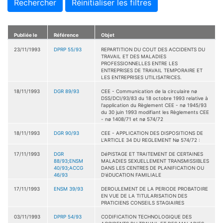
Rechercher
Réinitialiser les filtres
Publiée le
Référence
Objet
23/11/1993
DPRP 55/93
REPARTITION DU COUT DES ACCIDENTS DU
TRAVAIL ET DES MALADIES
PROFESSIONNELLES ENTRE LES
ENTREPRISES DE TRAVAIL TEMPORAIRE ET
LES ENTREPRISES UTILISATRICES.
18/11/1993
DGR 89/93
CEE - Communication de la circulaire nø
DSS/DCI/93/83 du 18 octobre 1993 relative à
l'application du Règlement CEE - nø 1945/93
du 30 juin 1993 modifiant les Règlements CEE
- nø 1408/71 et nø 574/72
18/11/1993
DGR 90/93
CEE - APPLICATION DES DISPOSITIONS DE
L'ARTICLE 34 DU REGLEMENT Nø 574/72 :
17/11/1993
DGR
DéPISTAGE ET TRAITEMENT DE CERTAINES
88/93;ENSM
MALADIES SEXUELLEMENT TRANSMISSIBLES
40/93;ACCG
DANS LES CENTRES DE PLANIFICATION OU
46/93
D'éDUCATION FAMILIALE
17/11/1993
ENSM 39/93
DEROULEMENT DE LA PERIODE PROBATOIRE
EN VUE DE LA TITULARISATION DES
PRATICIENS CONSEILS STAGIAIRES
03/11/1993
DPRP 54/93
CODIFICATION TECHNOLOGIQUE DES