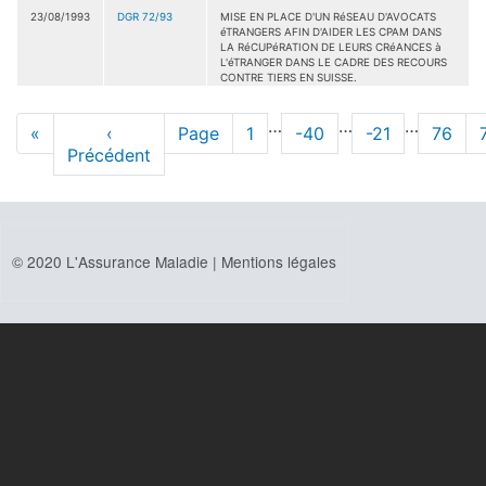
23/08/1993
DGR 72/93
MISE EN PLACE D'UN RéSEAU D'AVOCATS
éTRANGERS AFIN D'AIDER LES CPAM DANS
LA RéCUPéRATION DE LEURS CRéANCES à
L'éTRANGER DANS LE CADRE DES RECOURS
CONTRE TIERS EN SUISSE.
Pagination
…
…
…
Première
«
Page
‹
Page
Page
1
Page
-40
Page
-21
Page
76
page
Précédent
précédente
© 2020 L'Assurance Maladie |
Mentions légales