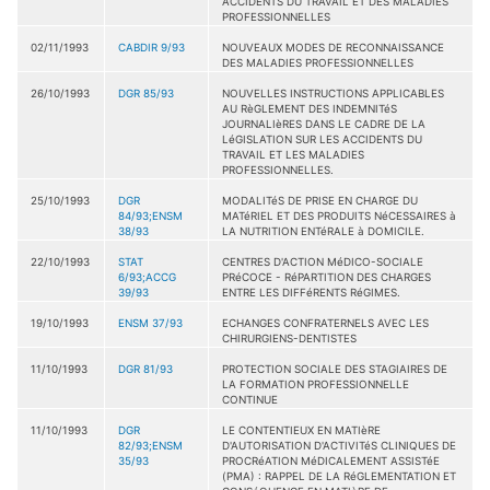
ACCIDENTS DU TRAVAIL ET DES MALADIES
PROFESSIONNELLES
02/11/1993
CABDIR 9/93
NOUVEAUX MODES DE RECONNAISSANCE
DES MALADIES PROFESSIONNELLES
26/10/1993
DGR 85/93
NOUVELLES INSTRUCTIONS APPLICABLES
AU RèGLEMENT DES INDEMNITéS
JOURNALIèRES DANS LE CADRE DE LA
LéGISLATION SUR LES ACCIDENTS DU
TRAVAIL ET LES MALADIES
PROFESSIONNELLES.
25/10/1993
DGR
MODALITéS DE PRISE EN CHARGE DU
84/93;ENSM
MATéRIEL ET DES PRODUITS NéCESSAIRES à
38/93
LA NUTRITION ENTéRALE à DOMICILE.
22/10/1993
STAT
CENTRES D'ACTION MéDICO-SOCIALE
6/93;ACCG
PRéCOCE - RéPARTITION DES CHARGES
39/93
ENTRE LES DIFFéRENTS RéGIMES.
19/10/1993
ENSM 37/93
ECHANGES CONFRATERNELS AVEC LES
CHIRURGIENS-DENTISTES
11/10/1993
DGR 81/93
PROTECTION SOCIALE DES STAGIAIRES DE
LA FORMATION PROFESSIONNELLE
CONTINUE
11/10/1993
DGR
LE CONTENTIEUX EN MATIèRE
82/93;ENSM
D'AUTORISATION D'ACTIVITéS CLINIQUES DE
35/93
PROCRéATION MéDICALEMENT ASSISTéE
(PMA) : RAPPEL DE LA RéGLEMENTATION ET