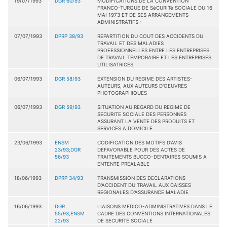
19/07/1993
DGR 60/93
MODIFICATIONS DE LA CONVENTION
FRANCO-TURQUE DE SéCURITé SOCIALE DU 16
MAI 1973 ET DE SES ARRANGEMENTS
ADMINISTRATIFS :
07/07/1993
DPRP 38/93
REPARTITION DU COUT DES ACCIDENTS DU
TRAVAIL ET DES MALADIES
PROFESSIONNELLES ENTRE LES ENTREPRISES
DE TRAVAIL TEMPORAIRE ET LES ENTREPRISES
UTILISATRICES
06/07/1993
DGR 58/93
EXTENSION DU REGIME DES ARTISTES-
AUTEURS, AUX AUTEURS D'OEUVRES
PHOTOGRAPHIQUES
06/07/1993
DGR 59/93
SITUATION AU REGARD DU REGIME DE
SECURITE SOCIALE DES PERSONNES
ASSURANT LA VENTE DES PRODUITS ET
SERVICES A DOMICILE
23/06/1993
ENSM
CODIFICATION DES MOTIFS D'AVIS
23/93;DGR
DEFAVORABLE POUR DES ACTES DE
56/93
TRAITEMENTS BUCCO-DENTAIRES SOUMIS A
ENTENTE PREALABLE
18/06/1993
DPRP 34/93
TRANSMISSION DES DECLARATIONS
D'ACCIDENT DU TRAVAIL AUX CAISSES
REGIONALES D'ASSURANCE MALADIE
16/06/1993
DGR
LIAISONS MEDICO-ADMINISTRATIVES DANS LE
55/93;ENSM
CADRE DES CONVENTIONS INTERNATIONALES
22/93
DE SECURITE SOCIALE