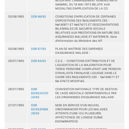
MODIFIANT L'ARRANGEMENT ADMINISTRATIF
GéNéRAL DU 16 MAI 1973 RELATIF AUX
MODALITéS D'APPLICATION DE LA CO
03/08/1993
DGR 66/93
CONDITIONS D'APPLICATION DE CERTAINES
DISPOSITIONS DES RèGLEMENTS CEE -
Nø140871 ET Nø574/72 ET DESCONVENTIONS
BILATéRALES DE SéCURITé SOCIALE
RELATIVES AUX PRESTATIONS EN NATURE DES
ASSURANCES MALADIE ET MATERNITé. Note
d'information du Ministère des Aff
03/08/1993
DGR 67/93
PLAN DE MAîTRISE DES DéPENSES
D'ASSURANCE MALADIE :
29/07/1993
DGR 64/93
C.E.E. - CONDITIONS D'ATTRIBUTION ET DE
LIQUIDATION DE LA MAJORATION POUR
TIERCE PERSONNE COMPLéTANT UNE PENSION
D'INVALIDITé FRANçAISE LIQUIDéE DANS LE
CADRE DES RèGLEMENTS CEE - Nø1408/71 ET
Nø 574/72 MODIFIéS.
28/07/1993
DGR
CONVENTION NATIONALE TYPE DE GESTION
63/93;ACCG
DE L'AIDE MEDICALE DEPARTEMENTALE PAR
24/93
LES ORGANISMES D'ASSURANCE MALADIE
27/07/1993
DGR
MISE EN SERVICE D'UN NOUVEL
62/93;ENSM
ORDONNANCIER POUR LES MALADES
29/93
ATTEINTS D'UNE (OU PLUSIEURS)
AFFECTION(S) DE LONGUE DURéE
EXONéRANTE(S)