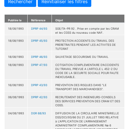
Rechercher
Réinitialiser les filtres
Publiée le
Référence
Objet
18/08/1993
DPRP 44/93
SGE/TA-PR 92 . Prise en compte par les CRAM
et les CGSS du nouveau code NAF.
18/08/1993
DPRP 45/93
PROTECTION ACCIDENTS DU TRAVAIL DES
PRERETRAITES PENDANT LES ACTIVITES DE
TUTORAT
18/08/1993
DPRP 46/93
SAUVETAGE SECOURISME DU TRAVAIL
18/08/1993
DPRP 47/93
COTISATION COMPLEMENTAIRE D'ACCIDENTS
DU TRAVAIL PREVUE A L'ARTICLE L 452-2 DU
CODE DE LA SECURITE SOCIALE POUR FAUTE
INEXCUSABLE.
16/08/1993
DPRP 43/93
PREVENTION DES RISQUES DANS "LE
TRANSPORT DES MARCHANDISES".
06/08/1993
DPRP 42/93
RECRUTEMENT DES INGENIEURS-CONSEILS
DES SERVICES PREVENTION DES CRAM ET DES
CGSS.
04/08/1993
DGR 68/93
DIFFUSION DE LA CIRCULAIRE MINISTéRIELLE
DSS/DCI/93/66 DU 21 JUILLET 1993 RELATIVE
à L'APPLICATION DE L'ARRANGEMENT
ADMINISTRATIF COMPLéMENTAIRE Nø 6