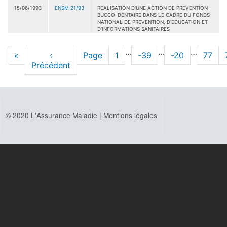
15/06/1993
ENSM 21/93
REALISATION D'UNE ACTION DE PREVENTION
BUCCO-DENTAIRE DANS LE CADRE DU FONDS
NATIONAL DE PREVENTION, D'EDUCATION ET
D'INFORMATIONS SANITAIRES
Pagination
…
…
…
Première
«
Page
‹
Page
Page
1
Page
-39
Page
-20
Page
77
page
Précédent
précédente
© 2020 L'Assurance Maladie |
Mentions légales