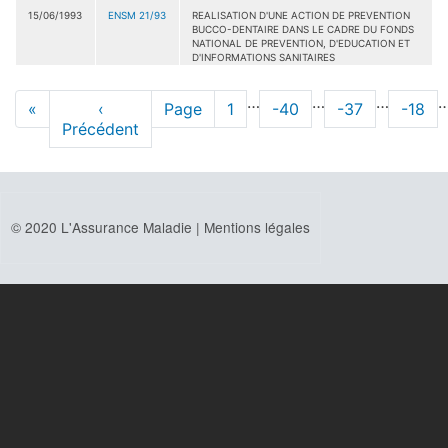
15/06/1993
ENSM 21/93
REALISATION D'UNE ACTION DE PREVENTION
BUCCO-DENTAIRE DANS LE CADRE DU FONDS
NATIONAL DE PREVENTION, D'EDUCATION ET
D'INFORMATIONS SANITAIRES
Pagination
…
…
…
Première
«
Page
‹
Page
Page
1
Page
-40
Page
-37
Page
-18
page
Précédent
précédente
© 2020 L'Assurance Maladie |
Mentions légales