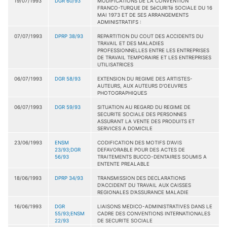
19/07/1993
DGR 60/93
MODIFICATIONS DE LA CONVENTION
FRANCO-TURQUE DE SéCURITé SOCIALE DU 16
MAI 1973 ET DE SES ARRANGEMENTS
ADMINISTRATIFS :
07/07/1993
DPRP 38/93
REPARTITION DU COUT DES ACCIDENTS DU
TRAVAIL ET DES MALADIES
PROFESSIONNELLES ENTRE LES ENTREPRISES
DE TRAVAIL TEMPORAIRE ET LES ENTREPRISES
UTILISATRICES
06/07/1993
DGR 58/93
EXTENSION DU REGIME DES ARTISTES-
AUTEURS, AUX AUTEURS D'OEUVRES
PHOTOGRAPHIQUES
06/07/1993
DGR 59/93
SITUATION AU REGARD DU REGIME DE
SECURITE SOCIALE DES PERSONNES
ASSURANT LA VENTE DES PRODUITS ET
SERVICES A DOMICILE
23/06/1993
ENSM
CODIFICATION DES MOTIFS D'AVIS
23/93;DGR
DEFAVORABLE POUR DES ACTES DE
56/93
TRAITEMENTS BUCCO-DENTAIRES SOUMIS A
ENTENTE PREALABLE
18/06/1993
DPRP 34/93
TRANSMISSION DES DECLARATIONS
D'ACCIDENT DU TRAVAIL AUX CAISSES
REGIONALES D'ASSURANCE MALADIE
16/06/1993
DGR
LIAISONS MEDICO-ADMINISTRATIVES DANS LE
55/93;ENSM
CADRE DES CONVENTIONS INTERNATIONALES
22/93
DE SECURITE SOCIALE