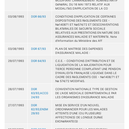
MODIFIANT L'ARRANGEMENT ADMINISTRATIF
GéNéRAL DU 16 MAI 1973 RELATIF AUX
MODALITéS D'APPLICATION DE LA CO
03/08/1993
DGR 66/93
CONDITIONS D'APPLICATION DE CERTAINES
DISPOSITIONS DES RèGLEMENTS CEE -
Nø140871 ET Nø574/72 ET DESCONVENTIONS
BILATéRALES DE SéCURITé SOCIALE
RELATIVES AUX PRESTATIONS EN NATURE DES
ASSURANCES MALADIE ET MATERNITé. Note
d'information du Ministère des Aff
03/08/1993
DGR 67/93
PLAN DE MAîTRISE DES DéPENSES
D'ASSURANCE MALADIE :
29/07/1993
DGR 64/93
C.E.E. - CONDITIONS D'ATTRIBUTION ET DE
LIQUIDATION DE LA MAJORATION POUR
TIERCE PERSONNE COMPLéTANT UNE PENSION
D'INVALIDITé FRANçAISE LIQUIDéE DANS LE
CADRE DES RèGLEMENTS CEE - Nø1408/71 ET
Nø 574/72 MODIFIéS.
28/07/1993
DGR
CONVENTION NATIONALE TYPE DE GESTION
63/93;ACCG
DE L'AIDE MEDICALE DEPARTEMENTALE PAR
24/93
LES ORGANISMES D'ASSURANCE MALADIE
27/07/1993
DGR
MISE EN SERVICE D'UN NOUVEL
62/93;ENSM
ORDONNANCIER POUR LES MALADES
29/93
ATTEINTS D'UNE (OU PLUSIEURS)
AFFECTION(S) DE LONGUE DURéE
EXONéRANTE(S)