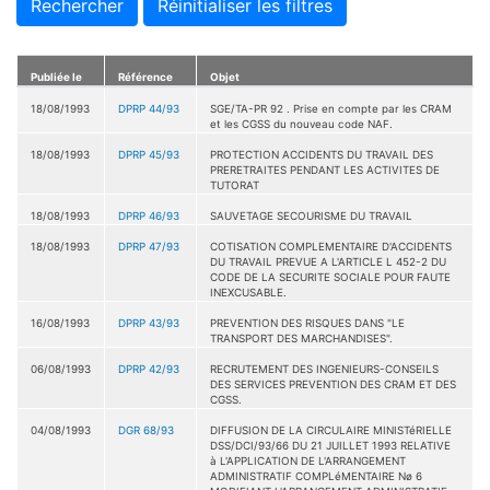
Rechercher
Réinitialiser les filtres
Publiée le
Référence
Objet
18/08/1993
DPRP 44/93
SGE/TA-PR 92 . Prise en compte par les CRAM
et les CGSS du nouveau code NAF.
18/08/1993
DPRP 45/93
PROTECTION ACCIDENTS DU TRAVAIL DES
PRERETRAITES PENDANT LES ACTIVITES DE
TUTORAT
18/08/1993
DPRP 46/93
SAUVETAGE SECOURISME DU TRAVAIL
18/08/1993
DPRP 47/93
COTISATION COMPLEMENTAIRE D'ACCIDENTS
DU TRAVAIL PREVUE A L'ARTICLE L 452-2 DU
CODE DE LA SECURITE SOCIALE POUR FAUTE
INEXCUSABLE.
16/08/1993
DPRP 43/93
PREVENTION DES RISQUES DANS "LE
TRANSPORT DES MARCHANDISES".
06/08/1993
DPRP 42/93
RECRUTEMENT DES INGENIEURS-CONSEILS
DES SERVICES PREVENTION DES CRAM ET DES
CGSS.
04/08/1993
DGR 68/93
DIFFUSION DE LA CIRCULAIRE MINISTéRIELLE
DSS/DCI/93/66 DU 21 JUILLET 1993 RELATIVE
à L'APPLICATION DE L'ARRANGEMENT
ADMINISTRATIF COMPLéMENTAIRE Nø 6