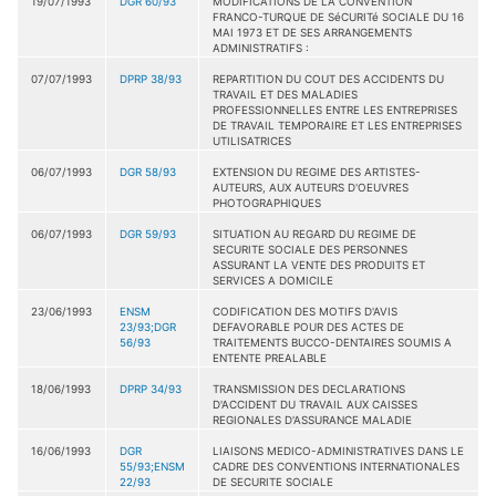
19/07/1993
DGR 60/93
MODIFICATIONS DE LA CONVENTION
FRANCO-TURQUE DE SéCURITé SOCIALE DU 16
MAI 1973 ET DE SES ARRANGEMENTS
ADMINISTRATIFS :
07/07/1993
DPRP 38/93
REPARTITION DU COUT DES ACCIDENTS DU
TRAVAIL ET DES MALADIES
PROFESSIONNELLES ENTRE LES ENTREPRISES
DE TRAVAIL TEMPORAIRE ET LES ENTREPRISES
UTILISATRICES
06/07/1993
DGR 58/93
EXTENSION DU REGIME DES ARTISTES-
AUTEURS, AUX AUTEURS D'OEUVRES
PHOTOGRAPHIQUES
06/07/1993
DGR 59/93
SITUATION AU REGARD DU REGIME DE
SECURITE SOCIALE DES PERSONNES
ASSURANT LA VENTE DES PRODUITS ET
SERVICES A DOMICILE
23/06/1993
ENSM
CODIFICATION DES MOTIFS D'AVIS
23/93;DGR
DEFAVORABLE POUR DES ACTES DE
56/93
TRAITEMENTS BUCCO-DENTAIRES SOUMIS A
ENTENTE PREALABLE
18/06/1993
DPRP 34/93
TRANSMISSION DES DECLARATIONS
D'ACCIDENT DU TRAVAIL AUX CAISSES
REGIONALES D'ASSURANCE MALADIE
16/06/1993
DGR
LIAISONS MEDICO-ADMINISTRATIVES DANS LE
55/93;ENSM
CADRE DES CONVENTIONS INTERNATIONALES
22/93
DE SECURITE SOCIALE