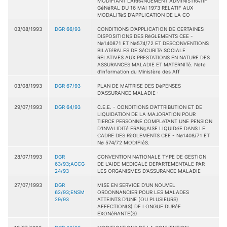
MODIFIANT L'ARRANGEMENT ADMINISTRATIF
GéNéRAL DU 16 MAI 1973 RELATIF AUX
MODALITéS D'APPLICATION DE LA CO
03/08/1993
DGR 66/93
CONDITIONS D'APPLICATION DE CERTAINES
DISPOSITIONS DES RèGLEMENTS CEE -
Nø140871 ET Nø574/72 ET DESCONVENTIONS
BILATéRALES DE SéCURITé SOCIALE
RELATIVES AUX PRESTATIONS EN NATURE DES
ASSURANCES MALADIE ET MATERNITé. Note
d'information du Ministère des Aff
03/08/1993
DGR 67/93
PLAN DE MAîTRISE DES DéPENSES
D'ASSURANCE MALADIE :
29/07/1993
DGR 64/93
C.E.E. - CONDITIONS D'ATTRIBUTION ET DE
LIQUIDATION DE LA MAJORATION POUR
TIERCE PERSONNE COMPLéTANT UNE PENSION
D'INVALIDITé FRANçAISE LIQUIDéE DANS LE
CADRE DES RèGLEMENTS CEE - Nø1408/71 ET
Nø 574/72 MODIFIéS.
28/07/1993
DGR
CONVENTION NATIONALE TYPE DE GESTION
63/93;ACCG
DE L'AIDE MEDICALE DEPARTEMENTALE PAR
24/93
LES ORGANISMES D'ASSURANCE MALADIE
27/07/1993
DGR
MISE EN SERVICE D'UN NOUVEL
62/93;ENSM
ORDONNANCIER POUR LES MALADES
29/93
ATTEINTS D'UNE (OU PLUSIEURS)
AFFECTION(S) DE LONGUE DURéE
EXONéRANTE(S)