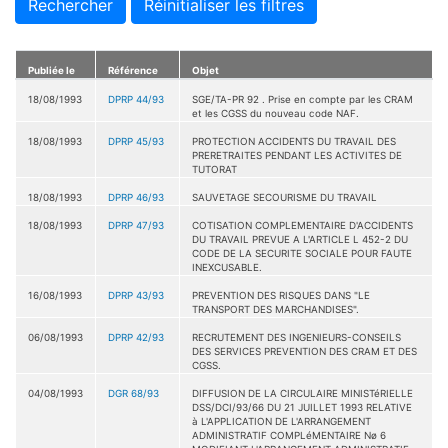
Rechercher
Réinitialiser les filtres
Publiée le
Référence
Objet
18/08/1993
DPRP 44/93
SGE/TA-PR 92 . Prise en compte par les CRAM
et les CGSS du nouveau code NAF.
18/08/1993
DPRP 45/93
PROTECTION ACCIDENTS DU TRAVAIL DES
PRERETRAITES PENDANT LES ACTIVITES DE
TUTORAT
18/08/1993
DPRP 46/93
SAUVETAGE SECOURISME DU TRAVAIL
18/08/1993
DPRP 47/93
COTISATION COMPLEMENTAIRE D'ACCIDENTS
DU TRAVAIL PREVUE A L'ARTICLE L 452-2 DU
CODE DE LA SECURITE SOCIALE POUR FAUTE
INEXCUSABLE.
16/08/1993
DPRP 43/93
PREVENTION DES RISQUES DANS "LE
TRANSPORT DES MARCHANDISES".
06/08/1993
DPRP 42/93
RECRUTEMENT DES INGENIEURS-CONSEILS
DES SERVICES PREVENTION DES CRAM ET DES
CGSS.
04/08/1993
DGR 68/93
DIFFUSION DE LA CIRCULAIRE MINISTéRIELLE
DSS/DCI/93/66 DU 21 JUILLET 1993 RELATIVE
à L'APPLICATION DE L'ARRANGEMENT
ADMINISTRATIF COMPLéMENTAIRE Nø 6