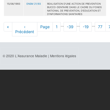
15/06/1993
ENSM 21/93
REALISATION D'UNE ACTION DE PREVENTION
BUCCO-DENTAIRE DANS LE CADRE DU FONDS
NATIONAL DE PREVENTION, D'EDUCATION ET
D'INFORMATIONS SANITAIRES
Pagination
…
…
…
Première
«
Page
‹
Page
Page
1
Page
-39
Page
-19
Page
77
page
Précédent
précédente
© 2020 L'Assurance Maladie |
Mentions légales