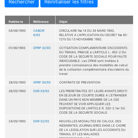
Rechercher
Réinitialiser les filtres
Publiée le
Référence
Objet
04/06/1993
CABDIR
CIRCULAIRE Nø 14 DU 26 MARS 1993,
6/93
RELATIVE A L'APPLICATION DU DECRET Nø 92-
1210 DU 13 NOVEMBRE 1992.
01/06/1993
DPRP 32/93
COTISATION COMPLéMENTAIRE D'ACCIDENTS
DU TRAVAIL PRéVUE à L'ARTICLE L. 452-2 DU
CODE DE LA SECURITE SOCIALE POUR FAUTE
INEXCUSABLE. Les CPAM sont invitées à
prendre connaissance des modalités de calcul
de la cotisation complémentaire d'accidents du
travai
28/05/1993
DPRP 30/93
CONTRATS DE PREVENTION
26/05/1993
DGR 54/93
LES PRERETRAITES (ET LEURS AYANTS DROIT)
EN SEJOUR DE COURTE DUREE A L'ETRANGER
DANS UN PAYS NON MEMBRE DE LA CEE
PEUVENT SE VOIR APPLIQUER LES
DISPOSITIONS DE L'ARTICLE R. 332-2 1er DU
CODE DE LA SECURITE SOCIALE
24/05/1993
DGR 52/93
NOUVELLES MODALITES DE CALCUL DES
INDEMNITES JOURNALIERES DANS LE CADRE
DE LA LEGISLATION SUR LES ACCIDENTS DU
TRAVAIL ET LES MALADIES