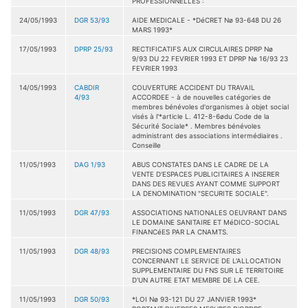
PROFESSIONNELLES :
24/05/1993
DGR 53/93
AIDE MEDICALE - *DéCRET Nø 93-648 DU 26
MARS 1993*
17/05/1993
DPRP 25/93
RECTIFICATIFS AUX CIRCULAIRES DPRP Nø
9/93 DU 22 FEVRIER 1993 ET DPRP Nø 16/93 23
FEVRIER 1993
14/05/1993
CABDIR
COUVERTURE ACCIDENT DU TRAVAIL
4/93
ACCORDEE - à de nouvelles catégories de
membres bénévoles d'organismes à objet social
visés à l'*article L. 412-8-6ødu Code de la
Sécurité Sociale* . Membres bénévoles
administrant des associations intermédiaires .
Conseille
11/05/1993
DAG 1/93
ABUS CONSTATES DANS LE CADRE DE LA
VENTE D'ESPACES PUBLICITAIRES A INSERER
DANS DES REVUES AYANT COMME SUPPORT
LA DENOMINATION "SECURITE SOCIALE".
11/05/1993
DGR 47/93
ASSOCIATIONS NATIONALES OEUVRANT DANS
LE DOMAINE SANITAIRE ET MéDICO-SOCIAL
FINANCéES PAR LA CNAMTS.
11/05/1993
DGR 48/93
PRECISIONS COMPLEMENTAIRES
CONCERNANT LE SERVICE DE L'ALLOCATION
SUPPLEMENTAIRE DU FNS SUR LE TERRITOIRE
D'UN AUTRE ETAT MEMBRE DE LA CEE.
11/05/1993
DGR 50/93
*LOI Nø 93-121 DU 27 JANVIER 1993*