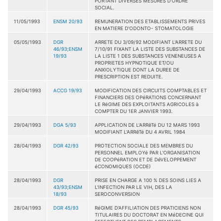
PORTANT DIVERSES MESURES D'ORDRE
SOCIAL.
11/05/1993
ENSM 20/93
REMUNERATION DES ETABLISSEMENTS PRIVES
EN MATIERE D'ODONTO- STOMATOLOGIE
05/05/1993
DGR
ARRETE DU 3/09/92 MODIFIANT L'ARRETE DU
46/93;ENSM
7/10/91 FIXANT LA LISTE DES SUBSTANCES DE
19/93
LA LISTE 1 DES SUBSTANCES VENENEUSES A
PROPRIETES HYPNOTIQUE ET/OU
ANXIOLYTIQUE DONT LA DUREE DE
PRESCRIPTION EST REDUITE.
29/04/1993
ACCG 19/93
MODIFICATION DES CIRCUITS COMPTABLES ET
FINANCIERS DES OPéRATIONS CONCERNANT
LE RéGIME DES EXPLOITANTS AGRICOLES à
COMPTER DU 1ER JANVIER 1993.
29/04/1993
DGA 5/93
APPLICATION DE L'ARRêTé DU 12 MARS 1993
MODIFIANT L'ARRêTé DU 4 AVRIL 1984
28/04/1993
DGR 42/93
PROTECTION SOCIALE DES MEMBRES DU
PERSONNEL EMPLOYé PAR L'ORGANISATION
DE COOPéRATION ET DE DéVELOPPEMENT
éCONOMIQUES (OCDE)
28/04/1993
DGR
PRISE EN CHARGE A 100 % DES SOINS LIES A
43/93;ENSM
L'INFECTION PAR LE VIH, DES LA
18/93
SEROCONVERSION
28/04/1993
DGR 45/93
RéGIME D'AFFILIATION DES PRATICIENS NON
TITULAIRES DU DOCTORAT EN MéDECINE QUI