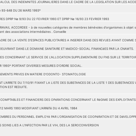
LCUL DES INDEMNITES JOURNALIERES DANS LE CADRE DE LA LEGISLATION SUR LES ACCID
ø 93-648 DU 26 MARS 1993*
ES DPRP Nø 9/93 DU 22 FEVRIER 1993 ET DPRP Nø 16/93 23 FEVRIER 1993
IL ACCORDEE - à de nouvelles catégories de membres bénévoles d'organismes à objet social 
t des associations intermédiaires . Conseille
DRE DE LA VENTE D'ESPACES PUBLICITAIRES A INSERER DANS DES REVUES AYANT COMME 
OEUVRANT DANS LE DOMAINE SANITAIRE ET MéDICO-SOCIAL FINANCéES PAR LA CNAMTS.
S CONCERNANT LE SERVICE DE L'ALLOCATION SUPPLEMENTAIRE DU FNS SUR LE TERRITOIR
ER 1993* PORTANT DIVERSES MESURES D'ORDRE SOCIAL.
SEMENTS PRIVES EN MATIERE D'ODONTO- STOMATOLOGIE
NT L'ARRETE DU 7/10/91 FIXANT LA LISTE DES SUBSTANCES DE LA LISTE 1 DES SUBSTANC
TION EST REDUITE.
 COMPTABLES ET FINANCIERS DES OPéRATIONS CONCERNANT LE RéGIME DES EXPLOITANTS 
 12 MARS 1993 MODIFIANT L'ARRêTé DU 4 AVRIL 1984
EMBRES DU PERSONNEL EMPLOYé PAR L'ORGANISATION DE COOPéRATION ET DE DéVELOP
S SOINS LIES A L'INFECTION PAR LE VIH, DES LA SEROCONVERSION