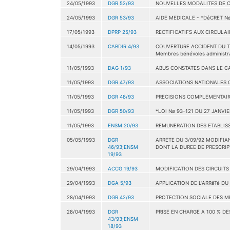
24/05/1993
DGR 52/93
NOUVELLES MODALITES DE CA
24/05/1993
DGR 53/93
AIDE MEDICALE - *DéCRET N
17/05/1993
DPRP 25/93
RECTIFICATIFS AUX CIRCULAIR
14/05/1993
CABDIR 4/93
COUVERTURE ACCIDENT DU TRAVA
Membres bénévoles administran
11/05/1993
DAG 1/93
ABUS CONSTATES DANS LE CA
11/05/1993
DGR 47/93
ASSOCIATIONS NATIONALES 
11/05/1993
DGR 48/93
PRECISIONS COMPLEMENTAIRE
11/05/1993
DGR 50/93
*LOI Nø 93-121 DU 27 JANVI
11/05/1993
ENSM 20/93
REMUNERATION DES ETABLIS
05/05/1993
DGR
ARRETE DU 3/09/92 MODIFIA
46/93;ENSM
DONT LA DUREE DE PRESCRIP
19/93
29/04/1993
ACCG 19/93
MODIFICATION DES CIRCUITS
29/04/1993
DGA 5/93
APPLICATION DE L'ARRêTé DU
28/04/1993
DGR 42/93
PROTECTION SOCIALE DES M
28/04/1993
DGR
PRISE EN CHARGE A 100 % DE
43/93;ENSM
18/93