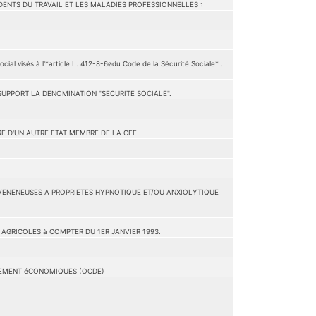
ENTS DU TRAVAIL ET LES MALADIES PROFESSIONNELLES :
visés à l'*article L. 412-8-6ødu Code de la Sécurité Sociale* .
SUPPORT LA DENOMINATION "SECURITE SOCIALE".
E D'UN AUTRE ETAT MEMBRE DE LA CEE.
ES VENENEUSES A PROPRIETES HYPNOTIQUE ET/OU ANXIOLYTIQUE
AGRICOLES à COMPTER DU 1ER JANVIER 1993.
PEMENT éCONOMIQUES (OCDE)