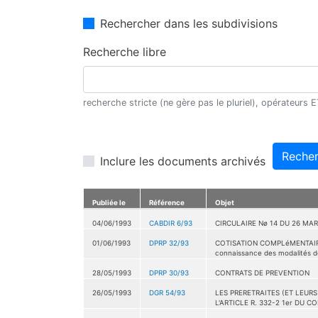
Rechercher dans les subdivisions
Recherche libre
recherche stricte (ne gère pas le pluriel), opérateurs
Recher
Inclure les documents archivés
Publiée le
Référence
Objet
04/06/1993
CABDIR 6/93
CIRCULAIRE Nø 14 DU 26 MAR
01/06/1993
DPRP 32/93
COTISATION COMPLéMENTAIRE 
connaissance des modalités de
28/05/1993
DPRP 30/93
CONTRATS DE PREVENTION
26/05/1993
DGR 54/93
LES PRERETRAITES (ET LEUR
L'ARTICLE R. 332-2 1er DU 