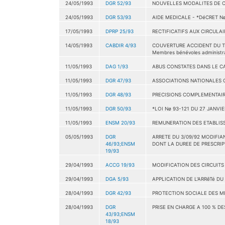
24/05/1993
DGR 52/93
NOUVELLES MODALITES DE CA
24/05/1993
DGR 53/93
AIDE MEDICALE - *DéCRET N
17/05/1993
DPRP 25/93
RECTIFICATIFS AUX CIRCULAIR
14/05/1993
CABDIR 4/93
COUVERTURE ACCIDENT DU TRAVA
Membres bénévoles administran
11/05/1993
DAG 1/93
ABUS CONSTATES DANS LE CA
11/05/1993
DGR 47/93
ASSOCIATIONS NATIONALES 
11/05/1993
DGR 48/93
PRECISIONS COMPLEMENTAIRE
11/05/1993
DGR 50/93
*LOI Nø 93-121 DU 27 JANVI
11/05/1993
ENSM 20/93
REMUNERATION DES ETABLIS
05/05/1993
DGR
ARRETE DU 3/09/92 MODIFIA
46/93;ENSM
DONT LA DUREE DE PRESCRIP
19/93
29/04/1993
ACCG 19/93
MODIFICATION DES CIRCUITS
29/04/1993
DGA 5/93
APPLICATION DE L'ARRêTé DU
28/04/1993
DGR 42/93
PROTECTION SOCIALE DES M
28/04/1993
DGR
PRISE EN CHARGE A 100 % DE
43/93;ENSM
18/93