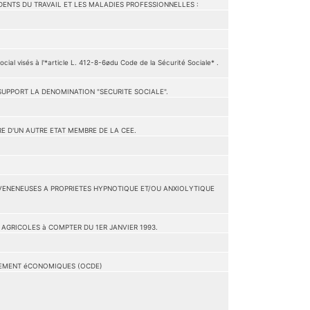
ENTS DU TRAVAIL ET LES MALADIES PROFESSIONNELLES :
visés à l'*article L. 412-8-6ødu Code de la Sécurité Sociale* .
SUPPORT LA DENOMINATION "SECURITE SOCIALE".
E D'UN AUTRE ETAT MEMBRE DE LA CEE.
ES VENENEUSES A PROPRIETES HYPNOTIQUE ET/OU ANXIOLYTIQUE
AGRICOLES à COMPTER DU 1ER JANVIER 1993.
PEMENT éCONOMIQUES (OCDE)