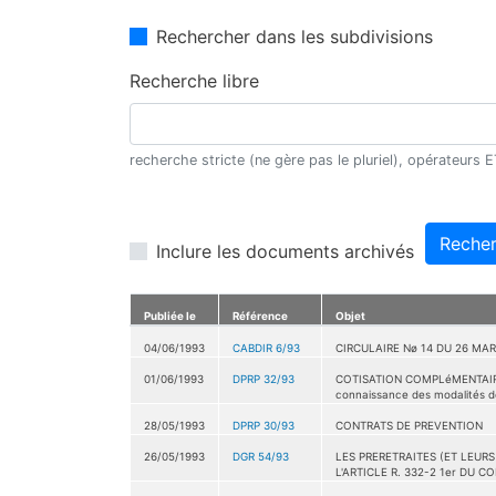
Rechercher dans les subdivisions
Recherche libre
recherche stricte (ne gère pas le pluriel), opérateurs
Recher
Inclure les documents archivés
Publiée le
Référence
Objet
04/06/1993
CABDIR 6/93
CIRCULAIRE Nø 14 DU 26 MAR
01/06/1993
DPRP 32/93
COTISATION COMPLéMENTAIRE 
connaissance des modalités de
28/05/1993
DPRP 30/93
CONTRATS DE PREVENTION
26/05/1993
DGR 54/93
LES PRERETRAITES (ET LEUR
L'ARTICLE R. 332-2 1er DU 