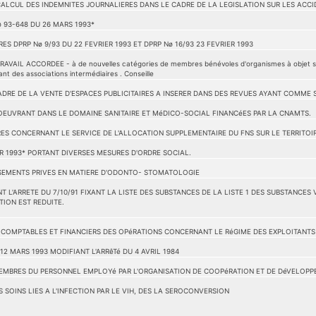
LCUL DES INDEMNITES JOURNALIERES DANS LE CADRE DE LA LEGISLATION SUR LES ACCID
ø 93-648 DU 26 MARS 1993*
ES DPRP Nø 9/93 DU 22 FEVRIER 1993 ET DPRP Nø 16/93 23 FEVRIER 1993
IL ACCORDEE - à de nouvelles catégories de membres bénévoles d'organismes à objet social 
t des associations intermédiaires . Conseille
DRE DE LA VENTE D'ESPACES PUBLICITAIRES A INSERER DANS DES REVUES AYANT COMME 
OEUVRANT DANS LE DOMAINE SANITAIRE ET MéDICO-SOCIAL FINANCéES PAR LA CNAMTS.
S CONCERNANT LE SERVICE DE L'ALLOCATION SUPPLEMENTAIRE DU FNS SUR LE TERRITOIR
ER 1993* PORTANT DIVERSES MESURES D'ORDRE SOCIAL.
SEMENTS PRIVES EN MATIERE D'ODONTO- STOMATOLOGIE
NT L'ARRETE DU 7/10/91 FIXANT LA LISTE DES SUBSTANCES DE LA LISTE 1 DES SUBSTANC
TION EST REDUITE.
 COMPTABLES ET FINANCIERS DES OPéRATIONS CONCERNANT LE RéGIME DES EXPLOITANTS 
 12 MARS 1993 MODIFIANT L'ARRêTé DU 4 AVRIL 1984
EMBRES DU PERSONNEL EMPLOYé PAR L'ORGANISATION DE COOPéRATION ET DE DéVELOP
S SOINS LIES A L'INFECTION PAR LE VIH, DES LA SEROCONVERSION