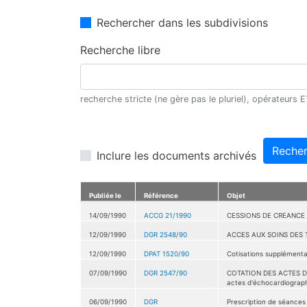
Rechercher dans les subdivisions
Recherche libre
recherche stricte (ne gère pas le pluriel), opérateurs
Recher
Inclure les documents archivés
Publiée le
Référence
Objet
14/09/1990
ACCG 21/1990
CESSIONS DE CREANCE
12/09/1990
DGR 2548/90
ACCES AUX SOINS DES 
12/09/1990
DPAT 1520/90
Cotisations supplémentai
07/09/1990
DGR 2547/90
COTATION DES ACTES DE 
actes d'échocardiograph
06/09/1990
DGR
Prescription de séances