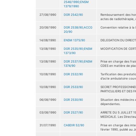
2546/1990;ENSM
1379/1990
27/08/1990
DGR 2542/90
Remboursement des honor
actes de radiothérapie, 
20/08/1990
DGR 2538/90;ACCG
Convention relative à l
20/90
14/08/1990
ENSM 1375/90
DELEGATION DU DIRECT
13/08/1990
DGR 2535/90;ENSM
MODIFICATION DE CER
1373/90
13/08/1990
DGR 2537/90;ENSM
Prise en charge des fra
1374/90
CDES en matIère de pla
10/08/1990
DGR 2532/90
Tarification des presta
d'acte ambulatoire couv
10/08/1990
DGR 2533/90
SECRET PROFESSIONNEL
PARTICULIERS ET DES F
06/08/1990
DGR 2530/90
Situation des médecins e
dépendantes.
03/08/1990
DGR 2527/90
ARRETE DU 5 JUILLET 1
MEDICALE. Les Directeurs
31/07/1990
CABDIR 52/90
Prise en charge des inte
février 1990, publié au J