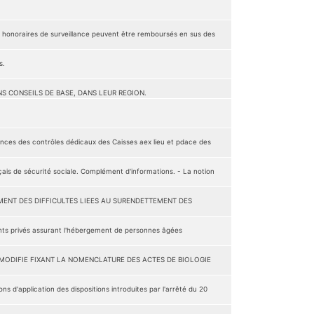
 honoraires de surveillance peuvent être remboursés en sus des
s.
S CONSEILS DE BASE, DANS LEUR REGION.
ces des contrôles dédicaux des Caisses aex lieu et pdace des
ais de sécurité sociale. Complément d'informations. - La notion
EMENT DES DIFFICULTES LIEES AU SURENDETTEMENT DES
ments privés assurant l'hébergement de personnes âgées
85 MODIFIE FIXANT LA NOMENCLATURE DES ACTES DE BIOLOGIE
s d'application des dispositions introduites par l'arrêté du 20