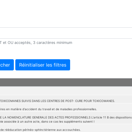
 ET et OU acceptés, 3 caractères minimum
cher
Réinitialiser les filtres
TOXICOMANES SUIVIS DANS LES CENTRES DE POST- CURE POUR TOXICOMANES.
res en matière d'accident du travail et de maladies professionnelles.
LA NOMENCLATURE GENERALE DES ACTES PROFESSIONNELS L'article 11 B des dispositions géné
ie associée à un autre acte, dans ce cas les suppléments suivent l
 de rééducation périnéo-sphinctérienne aux accouchées.