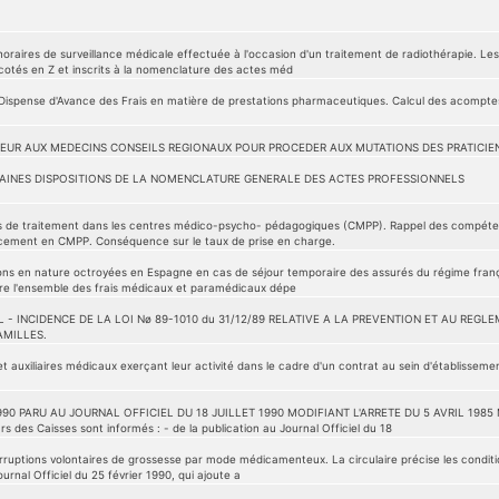
aires de surveillance médicale effectuée à l'occasion d'un traitement de radiothérapie. Les
cotés en Z et inscrits à la nomenclature des actes méd
a Dispense d'Avance des Frais en matière de prestations pharmaceutiques. Calcul des acompte
EUR AUX MEDECINS CONSEILS REGIONAUX POUR PROCEDER AUX MUTATIONS DES PRATICIEN
TAINES DISPOSITIONS DE LA NOMENCLATURE GENERALE DES ACTES PROFESSIONNELS
is de traitement dans les centres médico-psycho- pédagogiques (CMPP). Rappel des compéten
cement en CMPP. Conséquence sur le taux de prise en charge.
tions en nature octroyées en Espagne en cas de séjour temporaire des assurés du régime franç
re l'ensemble des frais médicaux et paramédicaux dépe
 - INCIDENCE DE LA LOI Nø 89-1010 du 31/12/89 RELATIVE A LA PREVENTION ET AU REGL
AMILLES.
t auxiliaires médicaux exerçant leur activité dans le cadre d'un contrat au sein d'établisse
990 PARU AU JOURNAL OFFICIEL DU 18 JUILLET 1990 MODIFIANT L'ARRETE DU 5 AVRIL 19
 des Caisses sont informés : - de la publication au Journal Officiel du 18
rruptions volontaires de grossesse par mode médicamenteux. La circulaire précise les condition
ournal Officiel du 25 février 1990, qui ajoute a