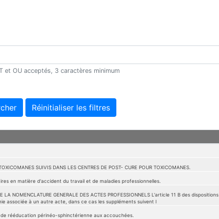
 ET et OU acceptés, 3 caractères minimum
cher
Réinitialiser les filtres
TOXICOMANES SUIVIS DANS LES CENTRES DE POST- CURE POUR TOXICOMANES.
res en matière d'accident du travail et de maladies professionnelles.
LA NOMENCLATURE GENERALE DES ACTES PROFESSIONNELS L'article 11 B des dispositions géné
ie associée à un autre acte, dans ce cas les suppléments suivent l
 de rééducation périnéo-sphinctérienne aux accouchées.