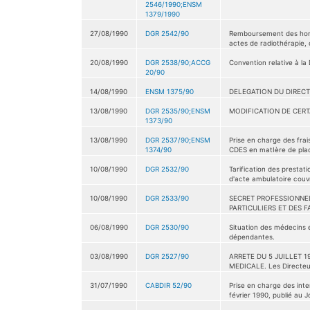
2546/1990;ENSM
1379/1990
27/08/1990
DGR 2542/90
Remboursement des honor
actes de radiothérapie, 
20/08/1990
DGR 2538/90;ACCG
Convention relative à l
20/90
14/08/1990
ENSM 1375/90
DELEGATION DU DIRECT
13/08/1990
DGR 2535/90;ENSM
MODIFICATION DE CER
1373/90
13/08/1990
DGR 2537/90;ENSM
Prise en charge des fra
1374/90
CDES en matIère de pla
10/08/1990
DGR 2532/90
Tarification des presta
d'acte ambulatoire couv
10/08/1990
DGR 2533/90
SECRET PROFESSIONNEL
PARTICULIERS ET DES F
06/08/1990
DGR 2530/90
Situation des médecins e
dépendantes.
03/08/1990
DGR 2527/90
ARRETE DU 5 JUILLET 1
MEDICALE. Les Directeurs
31/07/1990
CABDIR 52/90
Prise en charge des inte
février 1990, publié au J