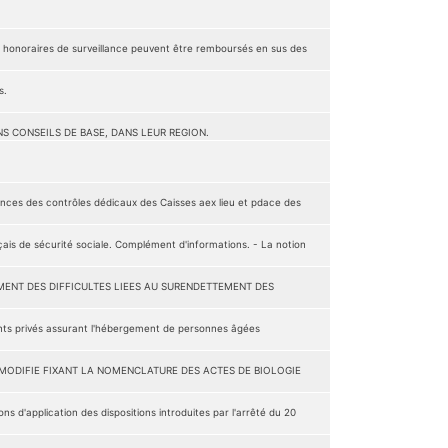
 honoraires de surveillance peuvent être remboursés en sus des
s.
S CONSEILS DE BASE, DANS LEUR REGION.
ces des contrôles dédicaux des Caisses aex lieu et pdace des
ais de sécurité sociale. Complément d'informations. - La notion
EMENT DES DIFFICULTES LIEES AU SURENDETTEMENT DES
ments privés assurant l'hébergement de personnes âgées
85 MODIFIE FIXANT LA NOMENCLATURE DES ACTES DE BIOLOGIE
s d'application des dispositions introduites par l'arrêté du 20