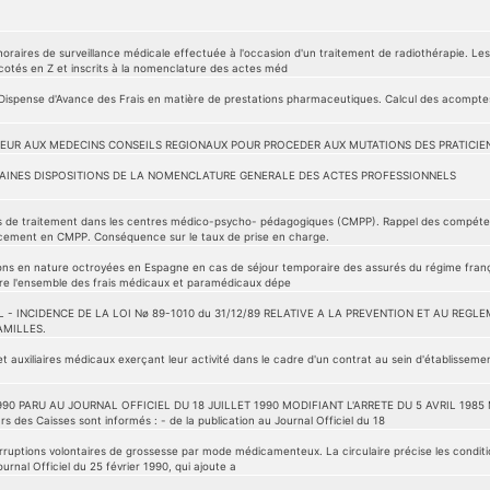
aires de surveillance médicale effectuée à l'occasion d'un traitement de radiothérapie. Les
cotés en Z et inscrits à la nomenclature des actes méd
a Dispense d'Avance des Frais en matière de prestations pharmaceutiques. Calcul des acompte
EUR AUX MEDECINS CONSEILS REGIONAUX POUR PROCEDER AUX MUTATIONS DES PRATICIEN
TAINES DISPOSITIONS DE LA NOMENCLATURE GENERALE DES ACTES PROFESSIONNELS
is de traitement dans les centres médico-psycho- pédagogiques (CMPP). Rappel des compéten
cement en CMPP. Conséquence sur le taux de prise en charge.
tions en nature octroyées en Espagne en cas de séjour temporaire des assurés du régime franç
re l'ensemble des frais médicaux et paramédicaux dépe
 - INCIDENCE DE LA LOI Nø 89-1010 du 31/12/89 RELATIVE A LA PREVENTION ET AU REGL
AMILLES.
t auxiliaires médicaux exerçant leur activité dans le cadre d'un contrat au sein d'établisse
990 PARU AU JOURNAL OFFICIEL DU 18 JUILLET 1990 MODIFIANT L'ARRETE DU 5 AVRIL 19
 des Caisses sont informés : - de la publication au Journal Officiel du 18
rruptions volontaires de grossesse par mode médicamenteux. La circulaire précise les condition
ournal Officiel du 25 février 1990, qui ajoute a