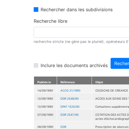
Rechercher dans les subdivisions
Recherche libre
recherche stricte (ne gère pas le pluriel), opérateurs
Recher
Inclure les documents archivés
Publiée le
Référence
Objet
14/09/1990
ACCG 21/1990
CESSIONS DE CREANCE
12/09/1990
DGR 2548/90
ACCES AUX SOINS DES 
12/09/1990
DPAT 1520/90
Cotisations supplémentai
07/09/1990
DGR 2547/90
COTATION DES ACTES DE 
actes d'échocardiograph
06/09/1990
DGR
Prescription de séances