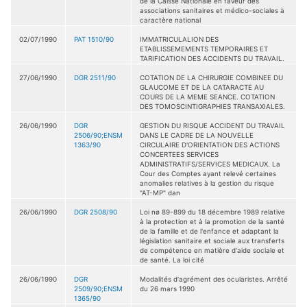
de la Caisse Nationale en faveur des
associations sanitaires et médico-sociales à
caractère national
02/07/1990
PAT 1510/90
IMMATRICULALION DES
ETABLISSEMEMENTS TEMPORAIRES ET
TARIFICATION DES ACCIDENTS DU TRAVAIL.
27/06/1990
DGR 2511/90
COTATION DE LA CHIRURGIE COMBINEE DU
GLAUCOME ET DE LA CATARACTE AU
COURS DE LA MEME SEANCE. COTATION
DES TOMOSCINTIGRAPHIES TRANSAXIALES.
26/06/1990
DGR
GESTION DU RISQUE ACCIDENT DU TRAVAIL
2506/90;ENSM
DANS LE CADRE DE LA NOUVELLE
1363/90
CIRCULAIRE D'ORIENTATION DES ACTIONS
CONCERTEES SERVICES
ADMINISTRATIFS/SERVICES MEDICAUX. La
Cour des Comptes ayant relevé certaines
anomalies relatives à la gestion du risque
"AT-MP" dan
26/06/1990
DGR 2508/90
Loi nø 89-899 du 18 décembre 1989 relative
à la protection et à la promotion de la santé
de la famille et de l'enfance et adaptant la
législation sanitaire et sociale aux transferts
de compétence en matière d'aide sociale et
de santé. La loi cité
26/06/1990
DGR
Modalités d'agrément des ocularistes. Arrêté
2509/90;ENSM
du 26 mars 1990
1365/90