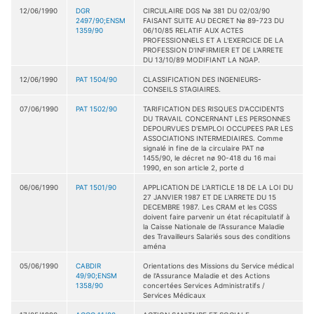
12/06/1990
DGR
CIRCULAIRE DGS Nø 381 DU 02/03/90
2497/90;ENSM
FAISANT SUITE AU DECRET Nø 89-723 DU
1359/90
06/10/85 RELATIF AUX ACTES
PROFESSIONNELS ET A L'EXERCICE DE LA
PROFESSION D'INFIRMIER ET DE L'ARRETE
DU 13/10/89 MODIFIANT LA NGAP.
12/06/1990
PAT 1504/90
CLASSIFICATION DES INGENIEURS-
CONSEILS STAGIAIRES.
07/06/1990
PAT 1502/90
TARIFICATION DES RISQUES D'ACCIDENTS
DU TRAVAIL CONCERNANT LES PERSONNES
DEPOURVUES D'EMPLOI OCCUPEES PAR LES
ASSOCIATIONS INTERMEDIAIRES. Comme
signalé in fine de la circulaire PAT nø
1455/90, le décret nø 90-418 du 16 mai
1990, en son article 2, porte d
06/06/1990
PAT 1501/90
APPLICATION DE L'ARTICLE 18 DE LA LOI DU
27 JANVIER 1987 ET DE L'ARRETE DU 15
DECEMBRE 1987. Les CRAM et les CGSS
doivent faire parvenir un état récapitulatif à
la Caisse Nationale de l'Assurance Maladie
des Travailleurs Salariés sous des conditions
aména
05/06/1990
CABDIR
Orientations des Missions du Service médical
49/90;ENSM
de l'Assurance Maladie et des Actions
1358/90
concertées Services Administratifs /
Services Médicaux