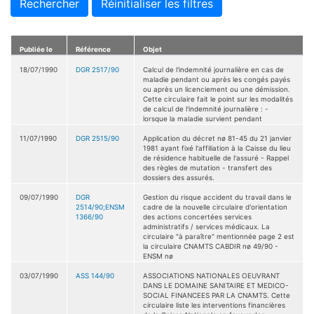
Rechercher
Réinitialiser les filtres
Publiée le
Référence
Objet
18/07/1990
DGR 2517/90
Calcul de l'indemnité journalière en cas de
maladie pendant ou après les congés payés
ou après un licenciement ou une démission.
Cette circulaire fait le point sur les modalités
de calcul de l'indemnité journalière : -
lorsque la maladie survient pendant
11/07/1990
DGR 2515/90
Application du décret nø 81-45 du 21 janvier
1981 ayant fixé l'affiliation à la Caisse du lieu
de résidence habituelle de l'assuré - Rappel
des règles de mutation - transfert des
dossiers des assurés.
09/07/1990
DGR
Gestion du risque accident du travail dans le
2514/90;ENSM
cadre de la nouvelle circulaire d'orientation
1366/90
des actions concertées services
administratifs / services médicaux. La
circulaire "à paraître" mentionnée page 2 est
la circulaire CNAMTS CABDIR nø 49/90 -
ENSM nø
03/07/1990
ASS 144/90
ASSOCIATIONS NATIONALES OEUVRANT
DANS LE DOMAINE SANITAIRE ET MEDICO-
SOCIAL FINANCEES PAR LA CNAMTS. Cette
circulaire liste les interventions financières