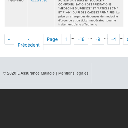
17/05/1990
ACCG 11/90
ACTION SANITAIRE ET SOCIALE -
COMPTABILISATION DES PRESTATIONS
"MEDECINE D'URGENCE" ET "ARTICLES 71-4
ET 71-4-1 DU RI DES CAISSES PRIMAIRES. La
prise en charge des dépenses de médecine
d'urgence et du ticket modérateur pour le
traitement d'une affection g
Pagination
…
…
…
…
Première
«
Page
‹
Page
Page
1
Page
-18
Page
-9
Page
-4
page
Précédent
précédente
© 2020 L'Assurance Maladie |
Mentions légales