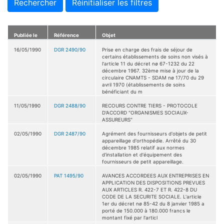
Rechercher
Réinitialiser les filtres
Publiée le
Référence
Objet
16/05/1990
DGR 2490/90
Prise en charge des frais de séjour de
certains établissements de soins non visés à
l'article 11 du décret nø 67-1232 du 22
décembre 1967. 32ème mise à jour de la
circulaire CNAMTS - SDAM nø 17/70 du 29
avril 1970 (établissements de soins
bénéficiant du m
11/05/1990
DGR 2488/90
RECOURS CONTRE TIERS - PROTOCOLE
D'ACCORD "ORGANISMES SOCIAUX-
ASSUREURS"
02/05/1990
DGR 2487/90
Agrément des fournisseurs d'objets de petit
appareillage d'orthopédie. Arrêté du 30
décembre 1985 relatif aux normes
d'installation et d'équipement des
fournisseurs de petit appareillage.
02/05/1990
PAT 1495/90
AVANCES ACCORDEES AUX ENTREPRISES EN
APPLICATION DES DISPOSITIONS PREVUES
AUX ARTICLES R. 422-7 ET R. 422-8 DU
CODE DE LA SECURITE SOCIALE. L'article
1er du décret nø 85-42 du 8 janvier 1985 a
porté de 150.000 à 180.000 francs le
montant fixé par l'articl