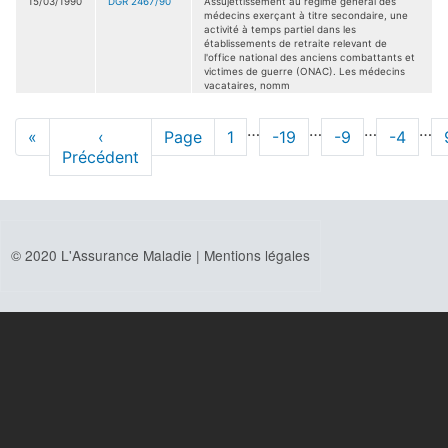
15/03/1990
DGR 2467/90
Assujettissement au régime général des
médecins exerçant à titre secondaire, une
activité à temps partiel dans les
établissements de retraite relevant de
l'office national des anciens combattants et
victimes de guerre (ONAC). Les médecins
vacataires, nomm
Pagination
…
…
…
…
Première
«
Page
‹
Page
Page
1
Page
-19
Page
-9
Page
-4
page
Précédent
précédente
© 2020 L'Assurance Maladie |
Mentions légales