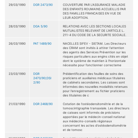
29/03/1990
DGR 2473/90
COUVERTURE PAR L'ASSURANCE MALADIE
DES ENFANTS ROUMAINS ACCUEILLIS PAR
DES FAMILLES FRANCAISES EN VUE DE
LEUR ADOPTION.
28/03/1990
DGA 5/90
RELATIONS AVEC LES SECTIONS LOCALES
MUTUALISTES RELEVANT DE L'ARTICLE L.
211-4 DU CODE DE LA SECURITE SOCIALE.
26/03/1990
PAT 1489/90
NACELLES SIFEV - SIETAM. Les Directeurs
des CRAM sont invités à attirer l'attention
des agents des Services Prévention sur les
risques particuliers aux engins cités en objet
dont le système de maintien à l'horizontale
nécessite pour fonctionner correcteme
23/03/1990
DGR
Préidentification des feuilles de soins des
2470/90;DSI
praticiens et auxiliaires médicaux titulaires
2/90
de cabinets secondaires. Les caisses sont
informées des nouvelles modalités retenues
pour l'enregistrement au fichier praticiens
des titulaires de c
21/03/1990
DGR 2468/90
Cotation de l'ostéodensitométrie et de la
tomoscintigraphie transaxiale. Les directeurs
de caisses sont informés de précisions
apportées par le médecin-conseil national
aux médecins-conseils régionaux
concernant les actes d'ostéodensitométrie
et de tomosc