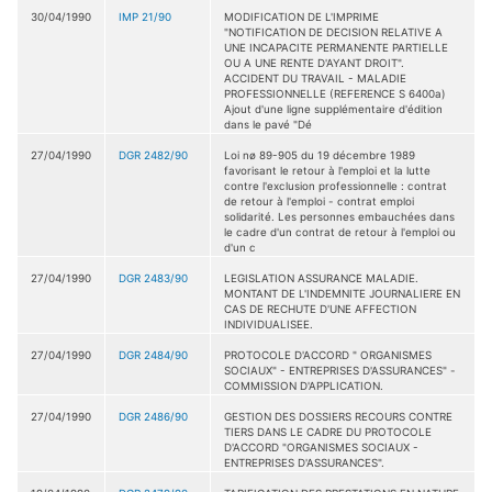
30/04/1990
IMP 21/90
MODIFICATION DE L'IMPRIME
"NOTIFICATION DE DECISION RELATIVE A
UNE INCAPACITE PERMANENTE PARTIELLE
OU A UNE RENTE D'AYANT DROIT".
ACCIDENT DU TRAVAIL - MALADIE
PROFESSIONNELLE (REFERENCE S 6400a)
Ajout d'une ligne supplémentaire d'édition
dans le pavé "Dé
27/04/1990
DGR 2482/90
Loi nø 89-905 du 19 décembre 1989
favorisant le retour à l'emploi et la lutte
contre l'exclusion professionnelle : contrat
de retour à l'emploi - contrat emploi
solidarité. Les personnes embauchées dans
le cadre d'un contrat de retour à l'emploi ou
d'un c
27/04/1990
DGR 2483/90
LEGISLATION ASSURANCE MALADIE.
MONTANT DE L'INDEMNITE JOURNALIERE EN
CAS DE RECHUTE D'UNE AFFECTION
INDIVIDUALISEE.
27/04/1990
DGR 2484/90
PROTOCOLE D'ACCORD " ORGANISMES
SOCIAUX" - ENTREPRISES D'ASSURANCES" -
COMMISSION D'APPLICATION.
27/04/1990
DGR 2486/90
GESTION DES DOSSIERS RECOURS CONTRE
TIERS DANS LE CADRE DU PROTOCOLE
D'ACCORD "ORGANISMES SOCIAUX -
ENTREPRISES D'ASSURANCES".