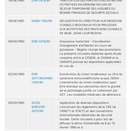
19/04/1990
DGR 2479/90
TARIFICATION DES PRESTATIONS EN NATURE
OCTROYEES EN ESPAGNE EN CAS DE
SEJOUR TEMPORAIRE DES ASSURES DU
REGIME FRANCAIS DE SECURITE SOCIALE.
18/04/1990
ENSM 1355/90
DELEGATION DU DIRECTEUR AUX MEDECINS
CONSEILS REGIONAUX POUR PROCEDER
AUX MUTATIONS DES PRATICIENS CONSEILS
DE BASE, DANS LEUR REGION.
09/04/1990
DGR 2476/90
Assurance maternité - Coordination -
Changement d'affiliation en cours de
grossesse - Régime chargé des prestations.
La présente circulaire élaborée après étude
conjointe entre la CCMSA, la CANAM et la
CNAMTS précise les dispositions applicables
en cas de
02/04/1990
DGR
Exonération du ticket modérateur au titre du
2477/90;ENSM
syndrome immunodéficitaire acquis (SIDA)
1352/90
L'exonération du ticket modérateur peut
être étendue aux personnes dont la gravité
de la pathologie justifie un traitement par
AZT. Les modalités médicales de délivrance
29/03/1990
ACCG
Application de diverses dispositions
6/90;DGR
concernant les règlements de la CEE nø
2475/90
1408/71 et 574/72 et des conventions
internationales bilatérales de sécurité
sociale. Cette circulaire a pour but de
diffuser la lettre ministérielle nø 8 du 15
février 1990 et d