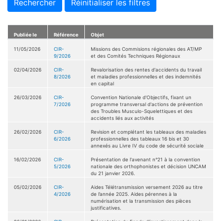
Rechercher
Réinitialiser les filtres
Publiée le
Référence
Objet
11/05/2026
CIR-
Missions des Commisions régionales des AT/MP
9/2026
et des Comités Techniques Régionaux
02/04/2026
CIR-
Revalorisation des rentes d'accidents du travail
8/2026
et maladies professionnelles et des indemnités
en capital
26/03/2026
CIR-
Convention Nationale d'Objectifs, fixant un
7/2026
programme transversal d'actions de prévention
des Troubles Musculo-Squelettiques et des
accidents liés aux activités
26/02/2026
CIR-
Revision et complétant les tableaux des maladies
6/2026
professionnelles des tableaux 16 bis et 30
annexés au Livre IV du code de sécurité sociale
16/02/2026
CIR-
Présentation de l'avenant n°21 à la convention
5/2026
nationale des orthophonistes et décision UNCAM
du 21 janvier 2026.
05/02/2026
CIR-
Aides Télétransmission versement 2026 au titre
4/2026
de l’année 2025. Aides pérennes à la
numérisation et la transmission des pièces
justificatives.