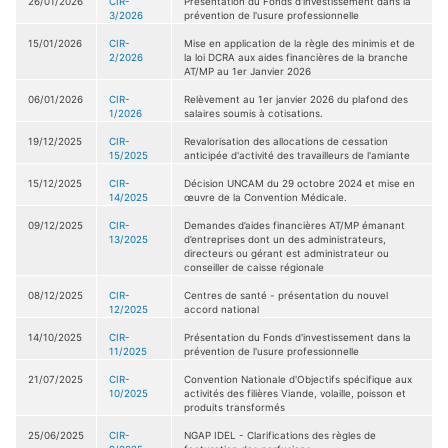
26/01/2026
CIR-
Présentation du Fonds d'investissement dans la
3/2026
prévention de l'usure professionnelle
15/01/2026
CIR-
Mise en application de la règle des minimis et de
2/2026
la loi DCRA aux aides financières de la branche
AT/MP au 1er Janvier 2026
06/01/2026
CIR-
Relèvement au 1er janvier 2026 du plafond des
1/2026
salaires soumis à cotisations.
19/12/2025
CIR-
Revalorisation des allocations de cessation
15/2025
anticipée d'activité des travailleurs de l'amiante
15/12/2025
CIR-
Décision UNCAM du 29 octobre 2024 et mise en
14/2025
œuvre de la Convention Médicale.
09/12/2025
CIR-
Demandes d’aides financières AT/MP émanant
13/2025
d’entreprises dont un des administrateurs,
directeurs ou gérant est administrateur ou
conseiller de caisse régionale
08/12/2025
CIR-
Centres de santé - présentation du nouvel
12/2025
accord national
14/10/2025
CIR-
Présentation du Fonds d'investissement dans la
11/2025
prévention de l'usure professionnelle
21/07/2025
CIR-
Convention Nationale d'Objectifs spécifique aux
10/2025
activités des filières Viande, volaille, poisson et
produits transformés
25/06/2025
CIR-
NGAP IDEL - Clarifications des règles de