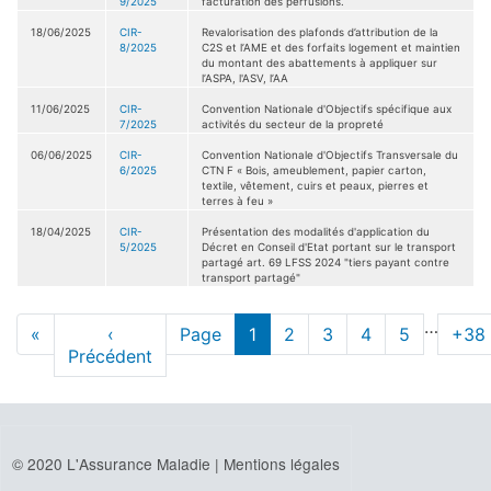
9/2025
facturation des perfusions.
18/06/2025
CIR-
Revalorisation des plafonds d’attribution de la
8/2025
C2S et l’AME et des forfaits logement et maintien
du montant des abattements à appliquer sur
l’ASPA, l'ASV, l’AA
11/06/2025
CIR-
Convention Nationale d'Objectifs spécifique aux
7/2025
activités du secteur de la propreté
06/06/2025
CIR-
Convention Nationale d'Objectifs Transversale du
6/2025
CTN F « Bois, ameublement, papier carton,
textile, vêtement, cuirs et peaux, pierres et
terres à feu »
18/04/2025
CIR-
Présentation des modalités d'application du
5/2025
Décret en Conseil d'Etat portant sur le transport
partagé art. 69 LFSS 2024 "tiers payant contre
transport partagé"
Pagination
…
Première
«
Page
‹
Page
page
1
Page
2
Page
3
Page
4
Page
5
Pag
+38
page
Précédent
précédente
actuelle
© 2020 L'Assurance Maladie |
Mentions légales