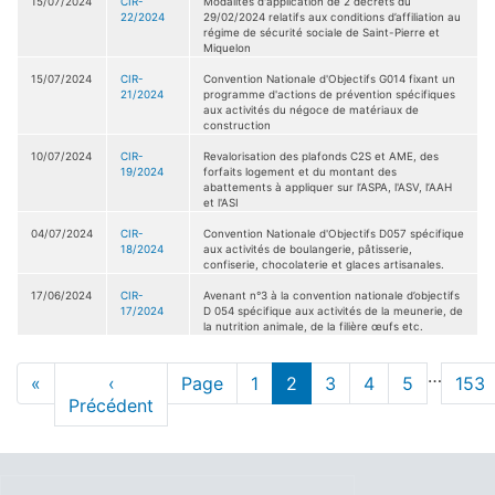
15/07/2024
CIR-
Modalités d'application de 2 décrets du
22/2024
29/02/2024 relatifs aux conditions d’affiliation au
régime de sécurité sociale de Saint-Pierre et
Miquelon
15/07/2024
CIR-
Convention Nationale d'Objectifs G014 fixant un
21/2024
programme d'actions de prévention spécifiques
aux activités du négoce de matériaux de
construction
10/07/2024
CIR-
Revalorisation des plafonds C2S et AME, des
19/2024
forfaits logement et du montant des
abattements à appliquer sur l’ASPA, l'ASV, l’AAH
et l'ASI
04/07/2024
CIR-
Convention Nationale d'Objectifs D057 spécifique
18/2024
aux activités de boulangerie, pâtisserie,
confiserie, chocolaterie et glaces artisanales.
17/06/2024
CIR-
Avenant n°3 à la convention nationale d’objectifs
17/2024
D 054 spécifique aux activités de la meunerie, de
la nutrition animale, de la filière œufs etc.
Pagination
…
Première
«
Page
‹
Page
Page
1
page
2
Page
3
Page
4
Page
5
Pag
153
page
Précédent
précédente
actuelle