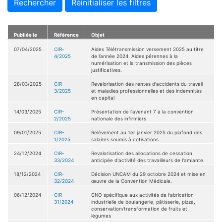
Rechercher
Réinitialiser les filtres
Publiée le
Référence
Objet
07/04/2025
CIR-
Aides Télétransmission versement 2025 au titre
4/2025
de l’année 2024. Aides pérennes à la
numérisation et la transmission des pièces
justificatives.
28/03/2025
CIR-
Revalorisation des rentes d'accidents du travail
3/2025
et maladies professionnelles et des indemnités
en capital
14/03/2025
CIR-
Présentation de l'avenant 7 à la convention
2/2025
nationale des infirmiers
09/01/2025
CIR-
Relèvement au 1er janvier 2025 du plafond des
1/2025
salaires soumis à cotisations
24/12/2024
CIR-
Revalorisation des allocations de cessation
33/2024
anticipée d'activité des travailleurs de l'amiante.
18/12/2024
CIR-
Décision UNCAM du 29 octobre 2024 et mise en
32/2024
œuvre de la Convention Médicale.
06/12/2024
CIR-
CNO spécifique aux activités de fabrication
31/2024
industrielle de boulangerie, pâtisserie, pizza,
conservation/transformation de fruits et
légumes