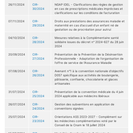
26/11/2024
CIR-
NGAP IDEL - Clarifications des règles de gestion
30/2024
en cas de prescriptions médicales imprécises et
clarifications sur les conditions de facturation
07/11/2024
CIR-
Droits aux prestations des assurances maladie et
29/2024
maternité en cas d'accueil d'un enfant né de
gestation ou de procréation pour autrui
04/10/2024
CIR-
Mesures relatives à la Complémentaire santé
28/2024
solidaire issues du décret n° 2024-627 du 28 juin
2024
20/09/2024
CIR-
Présentation de la Prévention de la Désinsertion
27/2024
Professionnelle - Adaptation de l'organisation de
l'offre de service de l'Assurance Maladie
07/08/2024
CIR-
Avenant n°1 à la convention nationale d'objectifs
26/2024
D057 spécifique aux activités de boulangerie,
pâtisserie, confiserie, chocolaterie et glaces
artisanales
31/07/2024
CIR-
Présentation de la convention médicale du 4 juin
25/2024
2024 applicable aux médecins libéraux
26/07/2024
CIR-
Gestion des subventions en application de
24/2024
conventions signées
25/07/2024
CIR-
Orientations ASS 2023-2027 - Complément sur
23/2024
les médecines complémentaires voté par le
Conseil de la Cnam le 18 juillet 2024