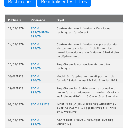
Rechercher
Réinitialiser les filtres
Publiée le
Référence
Objet
29/08/1979
SDAM
Centres de soins infirmiers - Conditions
894/79;ENSM
techniques d'agrément.
338/79
24/08/1979
SDAM
Centres de soins infirmiers - suppression des
893/79
abattements sur les tarifs de l'indemnité
horo-kilométrique et de l'indemnité forfaitaire
de déplacement.
22/08/1979
SDAM
Enquête sur le contentieux du contrôle
892/79
technique.
16/08/1979
SDAM
Modalités d'application des dispositions de
890/79
l'article 13 de la loi nø 78-2 du 2 janvier 1978.
13/08/1979
SDAM
Enquête sur les établissements accueillant
888/79
des enfants et adolescents handicapés et sur
les Maisons d'Enfants à Caractères Sanitaire.
06/08/1979
SDAM 881/79
INDEMNITE JOURNALIERE DES APPRENTIS -
BASE DE CALCUL - ASSURANCES MALADIE
ET MATERNITE.
06/08/1979
SDAM
DROIT PERMANENT A DEPASSEMENT DES
883/79
MEDECINS.