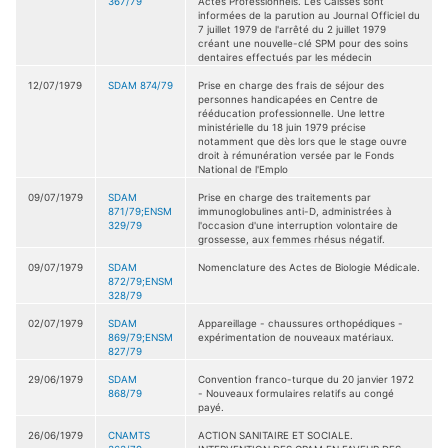
367/79
Actes Professionnels. Les Caisses sont
informées de la parution au Journal Officiel du
7 juillet 1979 de l'arrêté du 2 juillet 1979
créant une nouvelle-clé SPM pour des soins
dentaires effectués par les médecin
12/07/1979
SDAM 874/79
Prise en charge des frais de séjour des
personnes handicapées en Centre de
rééducation professionnelle. Une lettre
ministérielle du 18 juin 1979 précise
notamment que dès lors que le stage ouvre
droit à rémunération versée par le Fonds
National de l'Emplo
09/07/1979
SDAM
Prise en charge des traitements par
871/79;ENSM
immunoglobulines anti-D, administrées à
329/79
l'occasion d'une interruption volontaire de
grossesse, aux femmes rhésus négatif.
09/07/1979
SDAM
Nomenclature des Actes de Biologie Médicale.
872/79;ENSM
328/79
02/07/1979
SDAM
Appareillage - chaussures orthopédiques -
869/79;ENSM
expérimentation de nouveaux matériaux.
827/79
29/06/1979
SDAM
Convention franco-turque du 20 janvier 1972
868/79
- Nouveaux formulaires relatifs au congé
payé.
26/06/1979
CNAMTS
ACTION SANITAIRE ET SOCIALE.