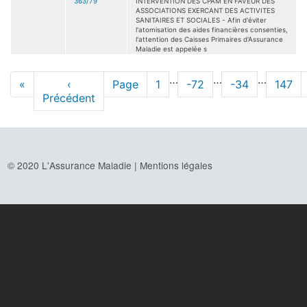
363/79
INTERVENTION DES CPAM EN FAVEUR DES
ASSOCIATIONS EXERCANT DES ACTIVITES
SANITAIRES ET SOCIALES - Afin d'éviter
l'atomisation des aides financières consenties,
l'attention des Caisses Primaires d'Assurance
Maladie est appelée s
Pagination
…
…
…
Première
«
Page
‹
Page
Page
1
Page
-72
Page
-34
Page
147
page
Précédent
précédente
© 2020 L'Assurance Maladie |
Mentions légales