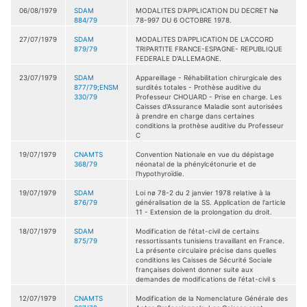
06/08/1979
SDAM
MODALITES D'APPLICATION DU DECRET Nø
884/79
78-997 DU 6 OCTOBRE 1978.
27/07/1979
SDAM
MODALITES D'APPLICATION DE L'ACCORD
879/79
TRIPARTITE FRANCE-ESPAGNE- REPUBLIQUE
FEDERALE D'ALLEMAGNE.
23/07/1979
SDAM
Appareillage - Réhabilitation chirurgicale des
877/79;ENSM
surdités totales - Prothèse auditive du
330/79
Professeur CHOUARD - Prise en charge. Les
Caisses d'Assurance Maladie sont autorisées
à prendre en charge dans certaines
conditions la prothèse auditive du Professeur
C
19/07/1979
CNAMTS
Convention Nationale en vue du dépistage
368/79
néonatal de la phénylcétonurie et de
l'hypothyroïdie.
19/07/1979
SDAM
Loi nø 78-2 du 2 janvier 1978 relative à la
876/79
généralisation de la SS. Application de l'article
11 - Extension de la prolongation du droit.
18/07/1979
SDAM
Modification de l'état-civil de certains
875/79
ressortissants tunisiens travaillant en France.
La présente circulaire précise dans quelles
conditions les Caisses de Sécurité Sociale
françaises doivent donner suite aux
demandes de modifications de l'état-civil s
12/07/1979
CNAMTS
Modification de la Nomenclature Générale des