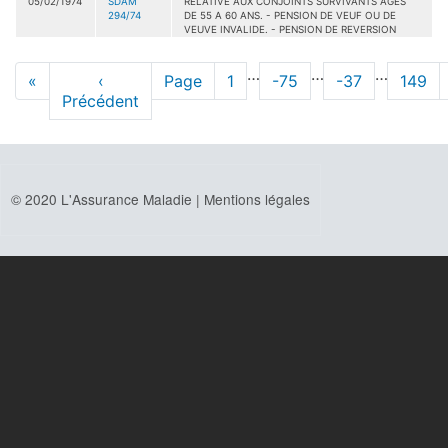
05/02/1974
SDAM
RELATIVE AUX CONJOINTS SURVIVANTS AGES
294/74
DE 55 A 60 ANS. - PENSION DE VEUF OU DE
VEUVE INVALIDE. - PENSION DE REVERSION
Pagination
…
…
…
Première
«
Page
‹
Page
Page
1
Page
-75
Page
-37
Page
149
page
Précédent
précédente
© 2020 L'Assurance Maladie |
Mentions légales