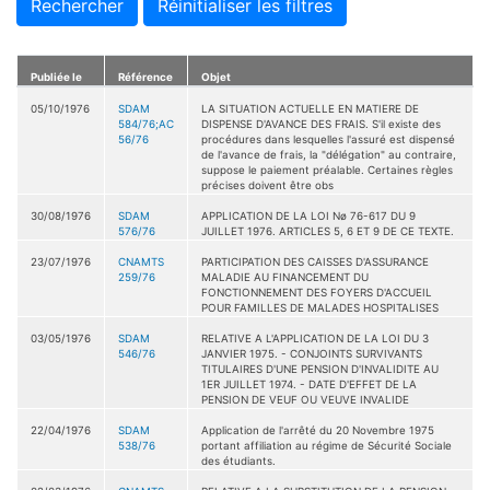
Rechercher
Réinitialiser les filtres
Publiée le
Référence
Objet
05/10/1976
SDAM
LA SITUATION ACTUELLE EN MATIERE DE
584/76;AC
DISPENSE D'AVANCE DES FRAIS. S'il existe des
56/76
procédures dans lesquelles l'assuré est dispensé
de l'avance de frais, la "délégation" au contraire,
suppose le paiement préalable. Certaines règles
précises doivent être obs
30/08/1976
SDAM
APPLICATION DE LA LOI Nø 76-617 DU 9
576/76
JUILLET 1976. ARTICLES 5, 6 ET 9 DE CE TEXTE.
23/07/1976
CNAMTS
PARTICIPATION DES CAISSES D'ASSURANCE
259/76
MALADIE AU FINANCEMENT DU
FONCTIONNEMENT DES FOYERS D'ACCUEIL
POUR FAMILLES DE MALADES HOSPITALISES
03/05/1976
SDAM
RELATIVE A L'APPLICATION DE LA LOI DU 3
546/76
JANVIER 1975. - CONJOINTS SURVIVANTS
TITULAIRES D'UNE PENSION D'INVALIDITE AU
1ER JUILLET 1974. - DATE D'EFFET DE LA
PENSION DE VEUF OU VEUVE INVALIDE
22/04/1976
SDAM
Application de l'arrêté du 20 Novembre 1975
538/76
portant affiliation au régime de Sécurité Sociale
des étudiants.