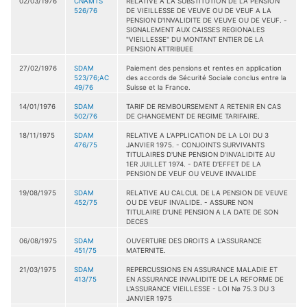
02/03/1976
CNAMTS
RELATIVE A LA SUBSTITUTION DE LA PENSION
526/76
DE VIEILLESSE DE VEUVE OU DE VEUF A LA
PENSION D'INVALIDITE DE VEUVE OU DE VEUF. -
SIGNALEMENT AUX CAISSES REGIONALES
"VIEILLESSE" DU MONTANT ENTIER DE LA
PENSION ATTRIBUEE
27/02/1976
SDAM
Paiement des pensions et rentes en application
523/76;AC
des accords de Sécurité Sociale conclus entre la
49/76
Suisse et la France.
14/01/1976
SDAM
TARIF DE REMBOURSEMENT A RETENIR EN CAS
502/76
DE CHANGEMENT DE REGIME TARIFAIRE.
18/11/1975
SDAM
RELATIVE A L'APPLICATION DE LA LOI DU 3
476/75
JANVIER 1975. - CONJOINTS SURVIVANTS
TITULAIRES D'UNE PENSION D'INVALIDITE AU
1ER JUILLET 1974. - DATE D'EFFET DE LA
PENSION DE VEUF OU VEUVE INVALIDE
19/08/1975
SDAM
RELATIVE AU CALCUL DE LA PENSION DE VEUVE
452/75
OU DE VEUF INVALIDE. - ASSURE NON
TITULAIRE D'UNE PENSION A LA DATE DE SON
DECES
06/08/1975
SDAM
OUVERTURE DES DROITS A L'ASSURANCE
451/75
MATERNITE.
21/03/1975
SDAM
REPERCUSSIONS EN ASSURANCE MALADIE ET
413/75
EN ASSURANCE INVALIDITE DE LA REFORME DE
L'ASSURANCE VIEILLESSE - LOI Nø 75.3 DU 3
JANVIER 1975