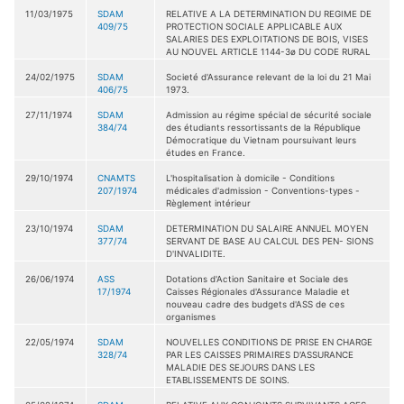
11/03/1975
SDAM
RELATIVE A LA DETERMINATION DU REGIME DE
409/75
PROTECTION SOCIALE APPLICABLE AUX
SALARIES DES EXPLOITATIONS DE BOIS, VISES
AU NOUVEL ARTICLE 1144-3ø DU CODE RURAL
24/02/1975
SDAM
Societé d'Assurance relevant de la loi du 21 Mai
406/75
1973.
27/11/1974
SDAM
Admission au régime spécial de sécurité sociale
384/74
des étudiants ressortissants de la République
Démocratique du Vietnam poursuivant leurs
études en France.
29/10/1974
CNAMTS
L'hospitalisation à domicile - Conditions
207/1974
médicales d'admission - Conventions-types -
Règlement intérieur
23/10/1974
SDAM
DETERMINATION DU SALAIRE ANNUEL MOYEN
377/74
SERVANT DE BASE AU CALCUL DES PEN- SIONS
D'INVALIDITE.
26/06/1974
ASS
Dotations d'Action Sanitaire et Sociale des
17/1974
Caisses Régionales d'Assurance Maladie et
nouveau cadre des budgets d'ASS de ces
organismes
22/05/1974
SDAM
NOUVELLES CONDITIONS DE PRISE EN CHARGE
328/74
PAR LES CAISSES PRIMAIRES D'ASSURANCE
MALADIE DES SEJOURS DANS LES
ETABLISSEMENTS DE SOINS.