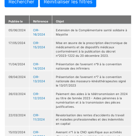
Rechercher
Réinitialiser les filtres
Publiée le
Référence
Objet
05/06/2024
CIR-
Extension de la Complémentaire santé solidaire à
16/2024
Mayotte
17/05/2024
CIR-
Mise en œuvre de la prescription électronique de
15/2024
médicaments et de dispositifs médicaux
conformément à la publication du décret
n°2023-1222 du 20 décembre 2023.
11/04/2024
CIR-
Présentation de l'avenant n°9 à la convention
14/2024
nationale des infirmiers
09/04/2024
CIR-
Présentation de l'avenant n°7 à la convention
13/2024
nationale des masseurs-kinésithérapeutes signé
le 13/07/2023
26/03/2024
CIR-
Paiement des aides à la télétransmission en 2024
12/2024
au titre de l’année 2023 - Aides pérennes à la
numérisation et à la transmission des pièces
justificatives.
22/03/2024
CIR-
Revalorisation des rentes d'accidents du travail
11/2024
et maladies professionnelles et des indemnités
en capital
15/03/2024
CIR-
Avenant n°1 à la CNO spécifique aux activités