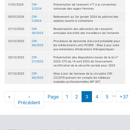
11/01/2024
CIR-
Présentation de l'avenant n°7 à la convention
2/2024
nationale des sages-femmes
05/01/2024
CIR-
Relèvement au 1er janvier 2024 du plafond des
1/2024
salaires soumis à cotisations
27/12/2023
CIR-
Revalorisation des allocations de cessation
29/2023
anticipée d'activité des travailleurs de l'amiante
22/12/2023
CIR-
Procédure de demande d'accord préalable pour
28/2023
les médicaments anti-PCSK9 - Mise à jour suite
aux extensions d'indications thérapeutiques
20/12/2023
CIR-
Présentation des dispositions issues de la loi n°
27/2023
2023-270 du 14 avril 2023 de financement
rectificative de la sécurité sociale pour 2023
07/12/2023
CIR-
Mise à jour de l'annexe de la circulaire CIR-
26/2023
22/2019 prenant en compte les tableaux
maladies professionnelles MP 30T.
Pagination
…
Première
«
Page
‹
Page
Page
1
Page
2
page
3
Page
4
Page
5
Pag
+37
page
Précédent
précédente
actuelle