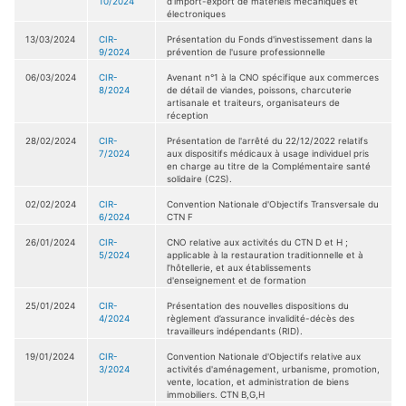
10/2024
d’import-export de matériels mécaniques et
électroniques
13/03/2024
CIR-
Présentation du Fonds d'investissement dans la
9/2024
prévention de l'usure professionnelle
06/03/2024
CIR-
Avenant n°1 à la CNO spécifique aux commerces
8/2024
de détail de viandes, poissons, charcuterie
artisanale et traiteurs, organisateurs de
réception
28/02/2024
CIR-
Présentation de l'arrêté du 22/12/2022 relatifs
7/2024
aux dispositifs médicaux à usage individuel pris
en charge au titre de la Complémentaire santé
solidaire (C2S).
02/02/2024
CIR-
Convention Nationale d'Objectifs Transversale du
6/2024
CTN F
26/01/2024
CIR-
CNO relative aux activités du CTN D et H ;
5/2024
applicable à la restauration traditionnelle et à
l’hôtellerie, et aux établissements
d'enseignement et de formation
25/01/2024
CIR-
Présentation des nouvelles dispositions du
4/2024
règlement d’assurance invalidité-décès des
travailleurs indépendants (RID).
19/01/2024
CIR-
Convention Nationale d'Objectifs relative aux
3/2024
activités d'aménagement, urbanisme, promotion,
vente, location, et administration de biens
immobiliers. CTN B,G,H