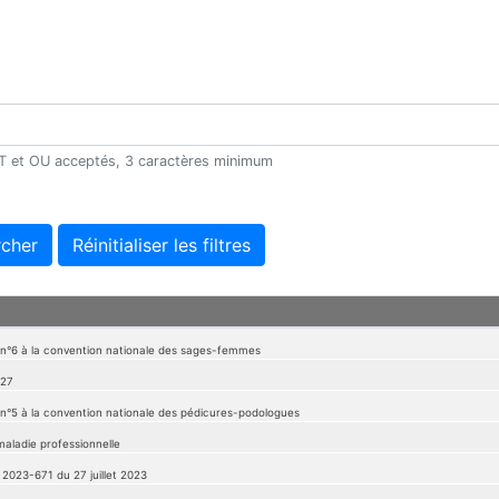
 ET et OU acceptés, 3 caractères minimum
cher
Réinitialiser les filtres
 n°6 à la convention nationale des sages-femmes
027
 n°5 à la convention nationale des pédicures-podologues
maladie professionnelle
 2023-671 du 27 juillet 2023