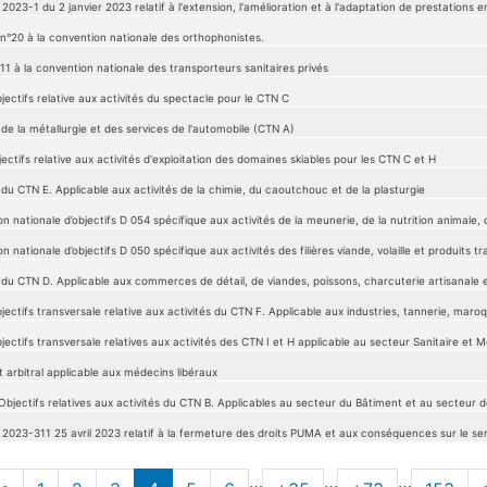
2023-1 du 2 janvier 2023 relatif à l'extension, l'amélioration et à l'adaptation de prestations 
 n°20 à la convention nationale des orthophonistes.
11 à la convention nationale des transporteurs sanitaires privés
ectifs relative aux activités du spectacle pour le CTN C
 de la métallurgie et des services de l'automobile (CTN A)
ectifs relative aux activités d'exploitation des domaines skiables pour les CTN C et H
 du CTN E. Applicable aux activités de la chimie, du caoutchouc et de la plasturgie
n nationale d’objectifs D 054 spécifique aux activités de la meunerie, de la nutrition animale, d
 nationale d’objectifs D 050 spécifique aux activités des filières viande, volaille et produits 
 du CTN D. Applicable aux commerces de détail, de viandes, poissons, charcuterie artisanale e
ectifs transversale relative aux activités du CTN F. Applicable aux industries, tannerie, maro
ectifs transversale relatives aux activités des CTN I et H applicable au secteur Sanitaire et M
 arbitral applicable aux médecins libéraux
Objectifs relatives aux activités du CTN B. Applicables au secteur du Bâtiment et au secteur d
 2023-311 25 avril 2023 relatif à la fermeture des droits PUMA et aux conséquences sur le ser
…
…
…