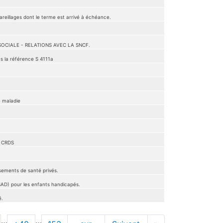
areillages dont le terme est arrivé à échéance.
SOCIALE - RELATIONS AVEC LA SNCF.
s la référence S 4111a
e maladie
a CRDS
sements de santé privés.
SAD) pour les enfants handicapés.
é.
…
…