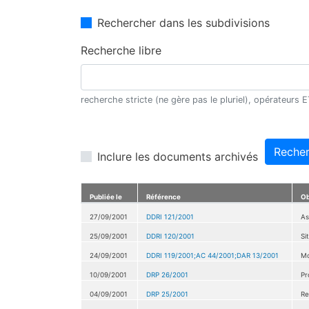
Rechercher dans les subdivisions
Recherche libre
recherche stricte (ne gère pas le pluriel), opérateurs
Recher
Inclure les documents archivés
Publiée le
Référence
Ob
27/09/2001
DDRI 121/2001
As
25/09/2001
DDRI 120/2001
Si
24/09/2001
DDRI 119/2001;AC 44/2001;DAR 13/2001
Mo
10/09/2001
DRP 26/2001
Pr
04/09/2001
DRP 25/2001
Re