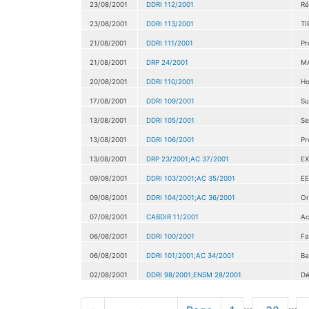
23/08/2001
DDRI 112/2001
Ré
23/08/2001
DDRI 113/2001
TI
21/08/2001
DDRI 111/2001
Pr
21/08/2001
DRP 24/2001
MA
20/08/2001
DDRI 110/2001
Ho
17/08/2001
DDRI 109/2001
Su
13/08/2001
DDRI 105/2001
Se
13/08/2001
DDRI 106/2001
Pr
13/08/2001
DRP 23/2001;AC 37/2001
EX
09/08/2001
DDRI 103/2001;AC 35/2001
EE
09/08/2001
DDRI 104/2001;AC 36/2001
Or
07/08/2001
CABDIR 11/2001
Ac
06/08/2001
DDRI 100/2001
Fa
06/08/2001
DDRI 101/2001;AC 34/2001
Ba
02/08/2001
DDRI 98/2001;ENSM 28/2001
Dé
Pagination
…
…