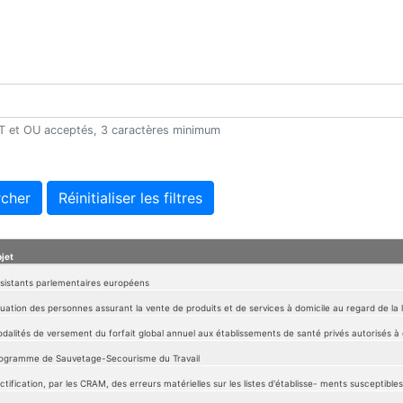
 ET et OU acceptés, 3 caractères minimum
cher
Réinitialiser les filtres
jet
sistants parlementaires européens
tuation des personnes assurant la vente de produits et de services à domicile au regard de la l
dalités de versement du forfait global annuel aux établissements de santé privés autorisés à 
ogramme de Sauvetage-Secourisme du Travail
ctification, par les CRAM, des erreurs matérielles sur les listes d'établisse- ments susceptibles d