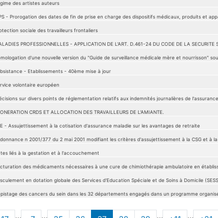
gime des artistes auteurs
PS - Prorogation des dates de fin de prise en charge des dispositifs médicaux, produits et app
otection sociale des travailleurs frontaliers
LADIES PROFESSIONNELLES - APPLICATION DE L'ART. D.461-24 DU CODE DE LA SECURITE 
mologation d'une nouvelle version du "Guide de surveillance médicale mère et nourrisson" sou
bsistance - Etablissements - 40ème mise à jour
rvice volontaire européen
écisions sur divers points de réglementation relatifs aux indemnités journalières de l'assuranc
ONERATION CRDS ET ALLOCATION DES TRAVAILLEURS DE L'AMIANTE.
E - Assujettissement à la cotisation d'assurance maladie sur les avantages de retraite
donnance n 2001/377 du 2 mai 2001 modifiant les critères d'assujettissement à la CSG et à l
tes liés à la gestation et à l'accouchement
cturation des médicaments nécessaires à une cure de chimiothérapie ambulatoire en établis
sculement en dotation globale des Services d'Education Spéciale et de Soins à Domicile (SES
pistage des cancers du sein dans les 32 départements engagés dans un programme organis
…
…
…
…