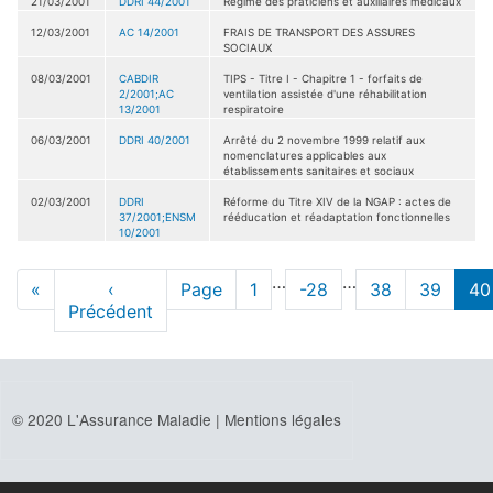
21/03/2001
DDRI 44/2001
Régime des praticiens et auxiliaires médicaux
12/03/2001
AC 14/2001
FRAIS DE TRANSPORT DES ASSURES
SOCIAUX
08/03/2001
CABDIR
TIPS - Titre I - Chapitre 1 - forfaits de
2/2001;AC
ventilation assistée d'une réhabilitation
13/2001
respiratoire
06/03/2001
DDRI 40/2001
Arrêté du 2 novembre 1999 relatif aux
nomenclatures applicables aux
établissements sanitaires et sociaux
02/03/2001
DDRI
Réforme du Titre XIV de la NGAP : actes de
37/2001;ENSM
rééducation et réadaptation fonctionnelles
10/2001
Pagination
…
…
Première
«
Page
‹
Page
Page
1
Page
-28
Page
38
Page
39
pa
40
page
Précédent
précédente
ac
© 2020 L'Assurance Maladie |
Mentions légales