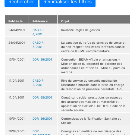
Rechercher
Réinitialiser les filtres
Publiée le
Référence
Objet
24/04/2001
CABDIR
Invalidité Règles de gestion
4/2001
24/04/2001
CABDIR
La sanction du refus de soins ou de vente et
5/2001
du non-respect des limites tarifaires dans le
cadre de la CMU complémentaire.
13/04/2001
DDRI 59/2001
Convention SESAM-Vitale pharmaciens -
Mise en place du dispositif de collecte des
ordonnances en officines - Mise au point du
marché.
11/04/2001
CABDIR
Rôle du service du contrôle médical de
3/2001
l'assurance maladie dans la prise en charge
de l'allocation de présence parentale (APP).
11/04/2001
DDRI 58/2001
Congé sans solde, prestations en espèces
des assurances maladie et maternité et
application de l' article L.161-8 du Code de la
sécurité sociale
10/04/2001
DDRI 56/2001
Contentieux de la Tarification Sanitaire et
Sociale.
10/04/2001
DDRI
Consignes en matière de remplissage des