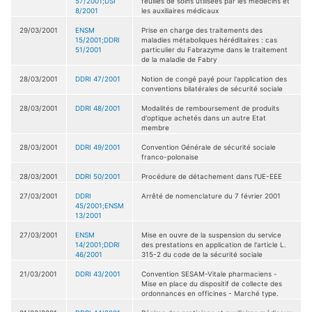
57/2001;DSI
feuilles de soins utilisées par les médecins et
8/2001
les auxiliaires médicaux
29/03/2001
ENSM
Prise en charge des traitements des
15/2001;DDRI
maladies métaboliques héréditaires : cas
51/2001
particulier du Fabrazyme dans le traitement
de la maladie de Fabry
28/03/2001
DDRI 47/2001
Notion de congé payé pour l'application des
conventions bilatérales de sécurité sociale
28/03/2001
DDRI 48/2001
Modalités de remboursement de produits
d'optique achetés dans un autre Etat
membre
28/03/2001
DDRI 49/2001
Convention Générale de sécurité sociale
franco-polonaise
28/03/2001
DDRI 50/2001
Procédure de détachement dans l'UE-EEE
27/03/2001
DDRI
Arrêté de nomenclature du 7 février 2001
45/2001;ENSM
13/2001
27/03/2001
ENSM
Mise en ouvre de la suspension du service
14/2001;DDRI
des prestations en application de l'article L.
46/2001
315-2 du code de la sécurité sociale
21/03/2001
DDRI 43/2001
Convention SESAM-Vitale pharmaciens -
Mise en place du dispositif de collecte des
ordonnances en officines - Marché type.