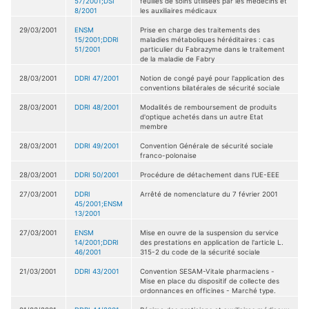
57/2001;DSI
feuilles de soins utilisées par les médecins et
8/2001
les auxiliaires médicaux
29/03/2001
ENSM
Prise en charge des traitements des
15/2001;DDRI
maladies métaboliques héréditaires : cas
51/2001
particulier du Fabrazyme dans le traitement
de la maladie de Fabry
28/03/2001
DDRI 47/2001
Notion de congé payé pour l'application des
conventions bilatérales de sécurité sociale
28/03/2001
DDRI 48/2001
Modalités de remboursement de produits
d'optique achetés dans un autre Etat
membre
28/03/2001
DDRI 49/2001
Convention Générale de sécurité sociale
franco-polonaise
28/03/2001
DDRI 50/2001
Procédure de détachement dans l'UE-EEE
27/03/2001
DDRI
Arrêté de nomenclature du 7 février 2001
45/2001;ENSM
13/2001
27/03/2001
ENSM
Mise en ouvre de la suspension du service
14/2001;DDRI
des prestations en application de l'article L.
46/2001
315-2 du code de la sécurité sociale
21/03/2001
DDRI 43/2001
Convention SESAM-Vitale pharmaciens -
Mise en place du dispositif de collecte des
ordonnances en officines - Marché type.