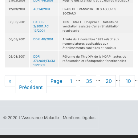
21/03/2001
DDRI 44/2001
Régime des praticiens et auxiliaires médicaux
12/03/2001
AC 14/2001
FRAIS DE TRANSPORT DES ASSURES
SOCIAUX
08/03/2001
CABDIR
TIPS - Titre I - Chapitre 1 - forfaits de
2/2001;AC
ventilation assistée d'une réhabilitation
13/2001
respiratoire
06/03/2001
DDRI 40/2001
Arrêté du 2 novembre 1999 relatif aux
nomenclatures applicables aux
établissements sanitaires et sociaux
02/03/2001
DDRI
Réforme du Titre XIV de la NGAP : actes de
37/2001;ENSM
rééducation et réadaptation fonctionnelles
10/2001
Pagination
…
…
…
Première
«
Page
‹
Page
Page
1
Page
-35
Page
-20
Page
-10
page
Précédent
précédente
© 2020 L'Assurance Maladie |
Mentions légales