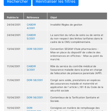
Rechercher
Réinitialiser les filtres
Publiée le
Référence
Objet
24/04/2001
CABDIR
Invalidité Règles de gestion
4/2001
24/04/2001
CABDIR
La sanction du refus de soins ou de vente et
5/2001
du non-respect des limites tarifaires dans le
cadre de la CMU complémentaire.
13/04/2001
DDRI 59/2001
Convention SESAM-Vitale pharmaciens -
Mise en place du dispositif de collecte des
ordonnances en officines - Mise au point du
marché.
11/04/2001
CABDIR
Rôle du service du contrôle médical de
3/2001
l'assurance maladie dans la prise en charge
de l'allocation de présence parentale (APP).
11/04/2001
DDRI 58/2001
Congé sans solde, prestations en espèces
des assurances maladie et maternité et
application de l' article L.161-8 du Code de la
sécurité sociale
10/04/2001
DDRI 56/2001
Contentieux de la Tarification Sanitaire et
Sociale.
10/04/2001
DDRI
Consignes en matière de remplissage des