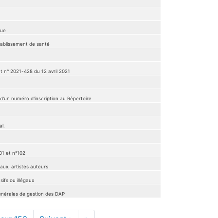
gue
tablissement de santé
t n° 2021-428 du 12 avril 2021
 d'un numéro d'inscription au Répertoire
al.
01 et n°102
aux, artistes auteurs
ifs ou illégaux
générales de gestion des DAP