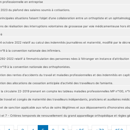
 professionnelle en entreprise
 2023 du plafond des salaires soumis à cotisations.
 principales situations faisant l'objet d'une collaboration entre un orthoptiste et un ophtalmolo
ons de réalisation des interruptions volontaires de grossesse par voie médicamenteuse hors é
ré
 octobre 2022 relatif au calcul des indemnités journalières et maternité, modifié par le décre
n°9 à la convention nationale des infirmiers.
292-2022 relatif à l'immatriculation des personnes nées à l'étranger en instance d'attribution
 n°19 à la convention nationale des orthophonistes.
ation des rentes d'accidents du travail et maladies professionnelles et des indemnités en capit
tion des allocations de cessation anticipée d'activité des travailleurs de l'amiante.
e la circulaire 22-2019 prenant en compte les tableau maladies professionnelles MP n°100, n°1
e travail et congés de maternité des travailleurs indépendants, praticiens et auxiliaires médic
et de sanction applicable aux refus de soins illégitimes et aux dépassements d’honoraires abus
s 6 et 7 - Critères temporels de renouvellement du grand appareillage orthopédique et règles 
…
…
…
…