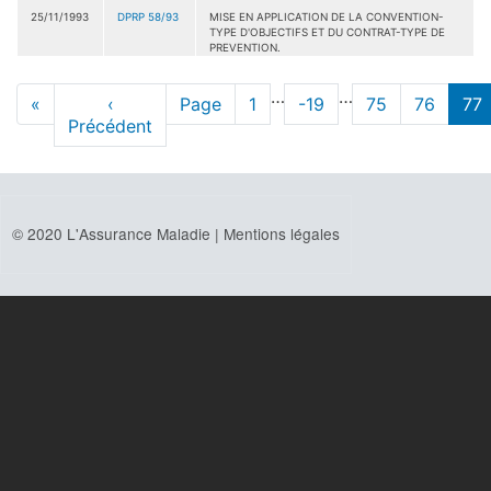
25/11/1993
DPRP 58/93
MISE EN APPLICATION DE LA CONVENTION-
TYPE D'OBJECTIFS ET DU CONTRAT-TYPE DE
PREVENTION.
Pagination
…
…
Première
«
Page
‹
Page
Page
1
Page
-19
Page
75
Page
76
pa
77
page
Précédent
précédente
act
© 2020 L'Assurance Maladie |
Mentions légales