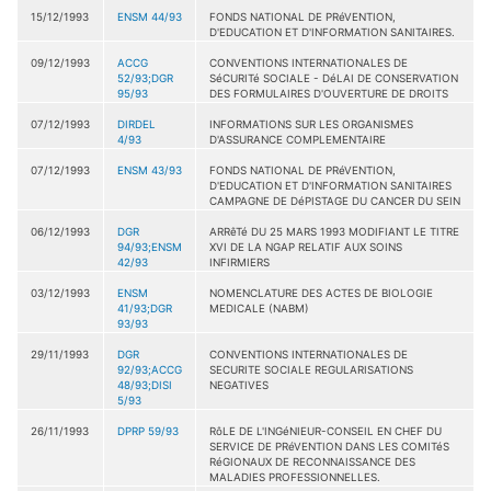
15/12/1993
ENSM 44/93
FONDS NATIONAL DE PRéVENTION,
D'EDUCATION ET D'INFORMATION SANITAIRES.
09/12/1993
ACCG
CONVENTIONS INTERNATIONALES DE
52/93;DGR
SéCURITé SOCIALE - DéLAI DE CONSERVATION
95/93
DES FORMULAIRES D'OUVERTURE DE DROITS
07/12/1993
DIRDEL
INFORMATIONS SUR LES ORGANISMES
4/93
D'ASSURANCE COMPLEMENTAIRE
07/12/1993
ENSM 43/93
FONDS NATIONAL DE PRéVENTION,
D'EDUCATION ET D'INFORMATION SANITAIRES
CAMPAGNE DE DéPISTAGE DU CANCER DU SEIN
06/12/1993
DGR
ARRêTé DU 25 MARS 1993 MODIFIANT LE TITRE
94/93;ENSM
XVI DE LA NGAP RELATIF AUX SOINS
42/93
INFIRMIERS
03/12/1993
ENSM
NOMENCLATURE DES ACTES DE BIOLOGIE
41/93;DGR
MEDICALE (NABM)
93/93
29/11/1993
DGR
CONVENTIONS INTERNATIONALES DE
92/93;ACCG
SECURITE SOCIALE REGULARISATIONS
48/93;DISI
NEGATIVES
5/93
26/11/1993
DPRP 59/93
RôLE DE L'INGéNIEUR-CONSEIL EN CHEF DU
SERVICE DE PRéVENTION DANS LES COMITéS
RéGIONAUX DE RECONNAISSANCE DES
MALADIES PROFESSIONNELLES.