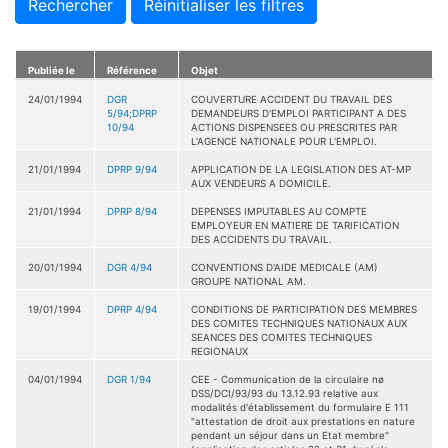
Rechercher
Réinitialiser les filtres
Publiée le
Référence
Objet
24/01/1994
DGR
COUVERTURE ACCIDENT DU TRAVAIL DES
5/94;DPRP
DEMANDEURS D'EMPLOI PARTICIPANT A DES
10/94
ACTIONS DISPENSEES OU PRESCRITES PAR
L'AGENCE NATIONALE POUR L'EMPLOI.
21/01/1994
DPRP 9/94
APPLICATION DE LA LEGISLATION DES AT-MP
AUX VENDEURS A DOMICILE.
21/01/1994
DPRP 8/94
DEPENSES IMPUTABLES AU COMPTE
EMPLOYEUR EN MATIERE DE TARIFICATION
DES ACCIDENTS DU TRAVAIL.
20/01/1994
DGR 4/94
CONVENTIONS D'AIDE MEDICALE (AM)
GROUPE NATIONAL AM.
19/01/1994
DPRP 4/94
CONDITIONS DE PARTICIPATION DES MEMBRES
DES COMITES TECHNIQUES NATIONAUX AUX
SEANCES DES COMITES TECHNIQUES
REGIONAUX
04/01/1994
DGR 1/94
CEE - Communication de la circulaire nø
DSS/DCI/93/93 du 13.12.93 relative aux
modalités d'établissement du formulaire E 111
"attestation de droit aux prestations en nature
pendant un séjour dans un Etat membre"