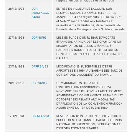
(application des articles 22 et 31 du régle
28/12/1993
DGR
ENTRéE EN VIGUEUR DE L'ACCORD SUR
99/93;ACCG
L'ESPACE SOCIAL EUROPéEN (EEE) LE 1ER
54/93
JANVIER 1994 Les règlements CEE nø 1408/71
et 574/72 sont étendus aux territoires et
ressortissants de l'Autriche, de la Finlande, de
l'Islande, de la Norvège et de la Suède et se sub
27/12/1993
DGR 98/93
MISE EN PLACE D'UN RéSEAU D'AVOCATS
éTRANGERS AFIN D'AIDER LES CPAM DANS LA
RéCUPéRATION DE LEURS CRéANCES à
L'éTRANGER DANS LE CADRE DES RECOURS
CONTRE TIERS EN ANGLETERRE ET AU PAYS DE
GALLES
23/12/1993
DPRP 64/93
MODIFICATIONS SUSCEPTIBLES D'ETRE
APPORTEES EN 1994 AU BAREME DES TAUX DE
COTISATIONS D'ACCIDENT DU TRAVAIL.
20/12/1993
DGR 96/93
COMMUNICATION DE LA NOTE
D'INFORMATION DSS/DCI/93/88 DU 24
NOVEMBRE 1993 RELATIVE à L'ARRANGEMENT
ADMINISTRATIF COMPLéMENTAIRE Nø 5 DU 22
OCTOBRE 1993 RELATIF AUX MODALITéS
D'APPLICATION DE LA CONVENTION FRANCO-
ALGéRIENNE DU 1ER OCTOBRE 1980.
17/12/1993
ENSM 45/93
REALISATION D'UNE ACTION DE PREVENTION
BUCCO-DENTAIRE DANS LE CADRE DU FONDS
NATIONAL DE PREVENTION, D'EDUCATION ET
D'INFORMATIONS SANITAIRES