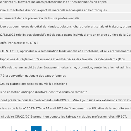
accidents du travail et maladies professionnelles et des indemnités en capital
ique aux activités d’import-export de matériels mécaniques et électroniques
estissement dans la prévention de l'usure professionnelle
ique aux commerces de détail de viandes, poissons, charcuterie artisanale et traiteurs, orga
22/12/2022 relatifs aux dispositifs médicaux à usage individuel pris en charge au titre de la C
ctifs Transversale du CTN F
u CTN D et H ; applicable à la restauration traditionnelle et à l’hôtellerie, et aux établisseme
ispositions du règlement d’assurance invalidité-décès des travailleurs indépendants (RID).
ctifs relative aux activités d'aménagement, urbanisme, promotion, vente, location, et adminis
n°7 à la convention nationale des sages-femmes
024 du plafond des salaires soumis à cotisations
s de cessation anticipée d'activité des travailleurs de l'amiante
ord préalable pour les médicaments anti-PCSK9 - Mise à jour suite aux extensions d'indicat
s issues de la loi n° 2023-270 du 14 avril 2023 de financement rectificative de la sécurité soc
la circulaire CIR-22/2019 prenant en compte les tableaux maladies professionnelles MP 30T.
…
…
…