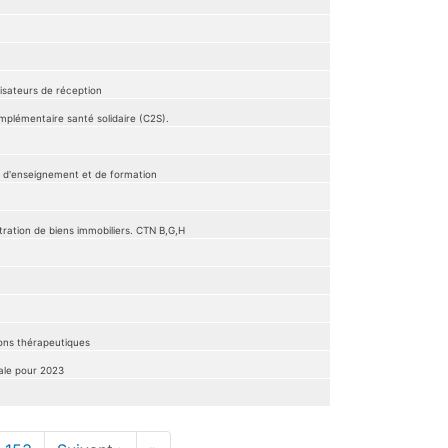
nisateurs de réception
omplémentaire santé solidaire (C2S).
nts d'enseignement et de formation
tration de biens immobiliers. CTN B,G,H
ions thérapeutiques
iale pour 2023