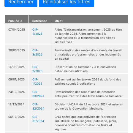
Rechercher
Réinitialiser les filtres
Publiée le
Référence
Objet
07/04/2025
CIR-
Aides Télétransmission versement 2025 au titre
4/2025
de l’année 2024. Aides pérennes à la
numérisation et la transmission des pièces
justificatives.
28/03/2025
CIR-
Revalorisation des rentes d'accidents du travail
3/2025
et maladies professionnelles et des indemnités
en capital
14/03/2025
CIR-
Présentation de l'avenant 7 à la convention
2/2025
nationale des infirmiers
09/01/2025
CIR-
Relèvement au 1er janvier 2025 du plafond des
1/2025
salaires soumis à cotisations
24/12/2024
CIR-
Revalorisation des allocations de cessation
33/2024
anticipée d'activité des travailleurs de l'amiante.
18/12/2024
CIR-
Décision UNCAM du 29 octobre 2024 et mise en
32/2024
œuvre de la Convention Médicale.
06/12/2024
CIR-
CNO spécifique aux activités de fabrication
31/2024
industrielle de boulangerie, pâtisserie, pizza,
conservation/transformation de fruits et
légumes