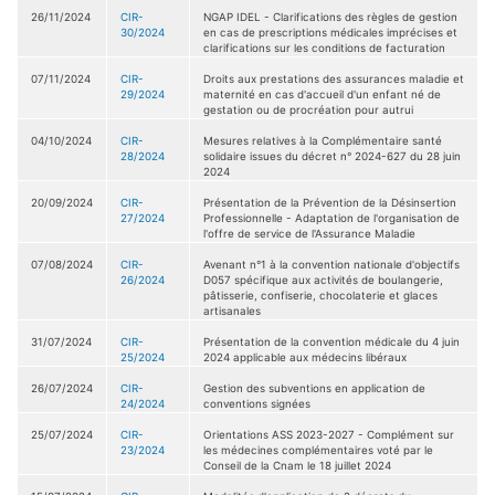
26/11/2024
CIR-
NGAP IDEL - Clarifications des règles de gestion
30/2024
en cas de prescriptions médicales imprécises et
clarifications sur les conditions de facturation
07/11/2024
CIR-
Droits aux prestations des assurances maladie et
29/2024
maternité en cas d'accueil d'un enfant né de
gestation ou de procréation pour autrui
04/10/2024
CIR-
Mesures relatives à la Complémentaire santé
28/2024
solidaire issues du décret n° 2024-627 du 28 juin
2024
20/09/2024
CIR-
Présentation de la Prévention de la Désinsertion
27/2024
Professionnelle - Adaptation de l'organisation de
l'offre de service de l'Assurance Maladie
07/08/2024
CIR-
Avenant n°1 à la convention nationale d'objectifs
26/2024
D057 spécifique aux activités de boulangerie,
pâtisserie, confiserie, chocolaterie et glaces
artisanales
31/07/2024
CIR-
Présentation de la convention médicale du 4 juin
25/2024
2024 applicable aux médecins libéraux
26/07/2024
CIR-
Gestion des subventions en application de
24/2024
conventions signées
25/07/2024
CIR-
Orientations ASS 2023-2027 - Complément sur
23/2024
les médecines complémentaires voté par le
Conseil de la Cnam le 18 juillet 2024