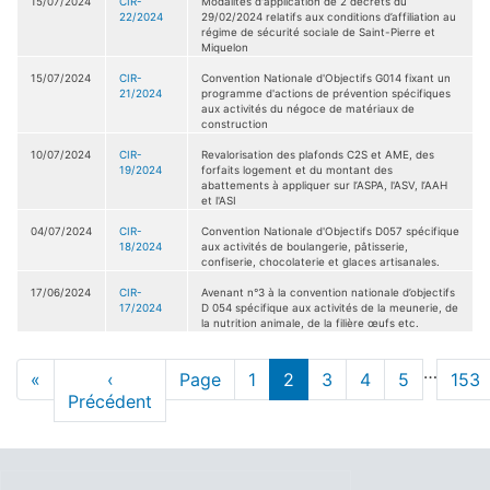
15/07/2024
CIR-
Modalités d'application de 2 décrets du
22/2024
29/02/2024 relatifs aux conditions d’affiliation au
régime de sécurité sociale de Saint-Pierre et
Miquelon
15/07/2024
CIR-
Convention Nationale d'Objectifs G014 fixant un
21/2024
programme d'actions de prévention spécifiques
aux activités du négoce de matériaux de
construction
10/07/2024
CIR-
Revalorisation des plafonds C2S et AME, des
19/2024
forfaits logement et du montant des
abattements à appliquer sur l’ASPA, l'ASV, l’AAH
et l'ASI
04/07/2024
CIR-
Convention Nationale d'Objectifs D057 spécifique
18/2024
aux activités de boulangerie, pâtisserie,
confiserie, chocolaterie et glaces artisanales.
17/06/2024
CIR-
Avenant n°3 à la convention nationale d’objectifs
17/2024
D 054 spécifique aux activités de la meunerie, de
la nutrition animale, de la filière œufs etc.
Pagination
…
Première
«
Page
‹
Page
Page
1
page
2
Page
3
Page
4
Page
5
Pag
153
page
Précédent
précédente
actuelle