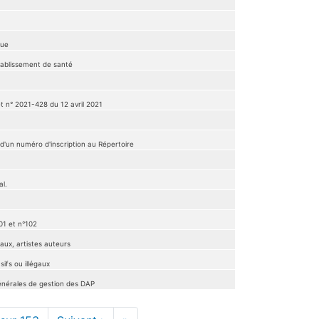
gue
tablissement de santé
t n° 2021-428 du 12 avril 2021
 d'un numéro d'inscription au Répertoire
al.
01 et n°102
aux, artistes auteurs
ifs ou illégaux
générales de gestion des DAP