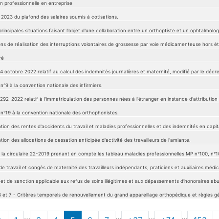
 professionnelle en entreprise
 2023 du plafond des salaires soumis à cotisations.
 principales situations faisant l'objet d'une collaboration entre un orthoptiste et un ophtalmolo
ons de réalisation des interruptions volontaires de grossesse par voie médicamenteuse hors é
ré
 octobre 2022 relatif au calcul des indemnités journalières et maternité, modifié par le décre
n°9 à la convention nationale des infirmiers.
292-2022 relatif à l'immatriculation des personnes nées à l'étranger en instance d'attribution
 n°19 à la convention nationale des orthophonistes.
ation des rentes d'accidents du travail et maladies professionnelles et des indemnités en capit
tion des allocations de cessation anticipée d'activité des travailleurs de l'amiante.
e la circulaire 22-2019 prenant en compte les tableau maladies professionnelles MP n°100, n°1
e travail et congés de maternité des travailleurs indépendants, praticiens et auxiliaires médic
et de sanction applicable aux refus de soins illégitimes et aux dépassements d’honoraires abus
s 6 et 7 - Critères temporels de renouvellement du grand appareillage orthopédique et règles 
…
…
…
…