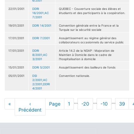
6/2001
22/01/2001
DDRI
QUEBEC - Couverture sociale des élèves et
16/2001;AC
étudiants et des participants à la coopération.
7/2001
19/01/2001
DDRI 14/2001
Convention générale entre la France et la
Turquie sur la sécurité sociale
17/01/2001
DDRI 7/2001
Assujettissement au régime général des
collaborateurs occasionnels du service public
17/01/2001
DDRI
Article 14.2 de la NGAP : Majoration de
8/2001;AC
Maintien à Domicile dans le cadre de
3/2001
l'hospitalisation à domicile
15/01/2001
DDRI 5/2001
Assujettissement des bailleurs de fonds
05/01/2001
DSI
Convention nationale.
2/2001;AC
2/2001;DDRI
4/2001
Pagination
…
…
…
Première
«
Page
‹
Page
Page
1
Page
-20
Page
-10
Page
39
page
Précédent
précédente