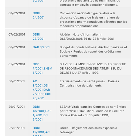
30/2001
prestations des artistes et techniciens du
spectacle employés occasionnellement.
08/02/2001
DDRI
Convention nationale type relative à la
24/2001
dispense d'avance de frais en matière de
prestations pharmaceutiques délivrées par les
médecins propharmaciens
07/02/2001
DDRI
Algérie : Note d'information n
23/2001
DSS/DACI/2001/36 du 22 janvier 2001
06/02/2001
DAR 3/2001
Budget du Fonds National d'Action Sanitaire et
Sociale - Règles de report des crédits non
consommés
05/02/2001
DRP
SUIVI DE LA MISE EN OEUVRE DU DISPOSITIF
7/2001;ENSM
DE RECONNAISSANCE DES AT/MP ISSU DU
5/2001
DECRET DU 27 AVRIL 1999.
30/01/2001
AC
Etablissements de santé privés - Caisses
8/2001;DSI
Centralisatrice de paiements
4/2001;DAR
2/2001;DDRI
20/2001
29/01/2001
DDRI
SESAM-Vitale dans les Centres de santé visés
18/2001;DAR
par l'article L 162- 32 du code de la Sécurité
1/2001;DSI
Sociale (Décrets du 15 juillet 1991)
3/2001
22/01/2001
DDRI
Grèce - Règlement des soins exposés à
15/2001;AC
l'étranger