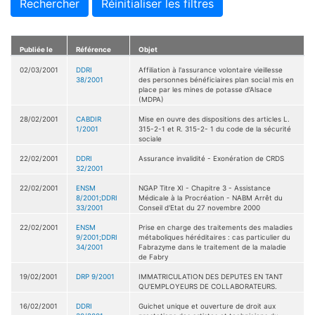
Rechercher
Réinitialiser les filtres
Publiée le
Référence
Objet
02/03/2001
DDRI
Affiliation à l'assurance volontaire vieillesse
38/2001
des personnes bénéficiaires plan social mis en
place par les mines de potasse d'Alsace
(MDPA)
28/02/2001
CABDIR
Mise en ouvre des dispositions des articles L.
1/2001
315-2-1 et R. 315-2- 1 du code de la sécurité
sociale
22/02/2001
DDRI
Assurance invalidité - Exonération de CRDS
32/2001
22/02/2001
ENSM
NGAP Titre XI - Chapitre 3 - Assistance
8/2001;DDRI
Médicale à la Procréation - NABM Arrêt du
33/2001
Conseil d'Etat du 27 novembre 2000
22/02/2001
ENSM
Prise en charge des traitements des maladies
9/2001;DDRI
métaboliques héréditaires : cas particulier du
34/2001
Fabrazyme dans le traitement de la maladie
de Fabry
19/02/2001
DRP 9/2001
IMMATRICULATION DES DEPUTES EN TANT
QU'EMPLOYEURS DE COLLABORATEURS.
16/02/2001
DDRI
Guichet unique et ouverture de droit aux