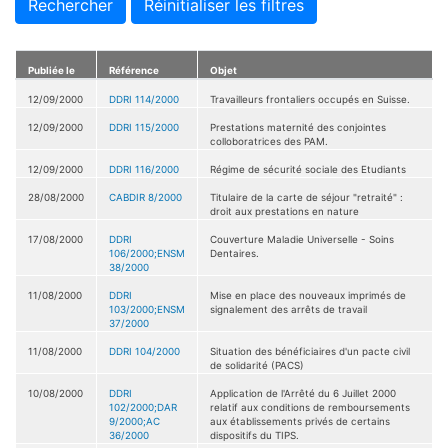
Rechercher
Réinitialiser les filtres
Publiée le
Référence
Objet
12/09/2000
DDRI 114/2000
Travailleurs frontaliers occupés en Suisse.
12/09/2000
DDRI 115/2000
Prestations maternité des conjointes
colloboratrices des PAM.
12/09/2000
DDRI 116/2000
Régime de sécurité sociale des Etudiants
28/08/2000
CABDIR 8/2000
Titulaire de la carte de séjour "retraité" :
droit aux prestations en nature
17/08/2000
DDRI
Couverture Maladie Universelle - Soins
106/2000;ENSM
Dentaires.
38/2000
11/08/2000
DDRI
Mise en place des nouveaux imprimés de
103/2000;ENSM
signalement des arrêts de travail
37/2000
11/08/2000
DDRI 104/2000
Situation des bénéficiaires d'un pacte civil
de solidarité (PACS)
10/08/2000
DDRI
Application de l'Arrêté du 6 Juillet 2000
102/2000;DAR
relatif aux conditions de remboursements
9/2000;AC
aux établissements privés de certains
36/2000
dispositifs du TIPS.