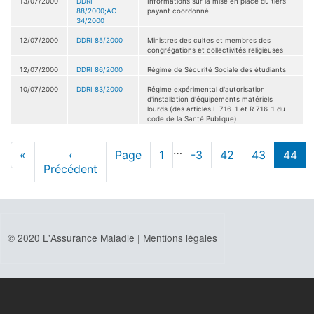
13/07/2000
DDRI
Informations sur la mise en place du tiers
88/2000;AC
payant coordonné
34/2000
12/07/2000
DDRI 85/2000
Ministres des cultes et membres des
congrégations et collectivités religieuses
12/07/2000
DDRI 86/2000
Régime de Sécurité Sociale des étudiants
10/07/2000
DDRI 83/2000
Régime expérimental d'autorisation
d'installation d'équipements matériels
lourds (des articles L 716-1 et R 716-1 du
code de la Santé Publique).
Pagination
…
Première
«
Page
‹
Page
Page
1
Page
-3
Page
42
Page
43
page
44
page
Précédent
précédente
actue
© 2020 L'Assurance Maladie |
Mentions légales