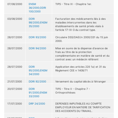
07/08/2000
ENSM
TIPS - Titre III - Chapitre 1er.
36/2000;DDRI
100/2000
03/08/2000
DDRI
Facturation des médicaments liés à des
98/2000;ENSM
maladies intercurrentes dans les
35/2000
établissements de santé privés visés à
l'article 17-III-3 du contrat type.
28/07/2000
DDRI 93/2000
Circulaire DSS/DAEI/n 2000/331 du 15 juin
2000.
28/07/2000
DDRI 94/2000
Mise en ouvre de la dispense d'avance de
frais au titre de la protection
complémentaire en matière de santé et du
contrat avec un médecin référent
28/07/2000
DDRI
Application des articles 22õ 1a) et 31 du
95/2000;ENSM
Règlement CEE n 1408/71
34/2000
21/07/2000
DDRI 92/2000
Versement du capital décès à l'étranger
20/07/2000
DDRI
TIPS - Titre II - Chapitre 7 -
91/2000;ENSM
Orthoprothèses
33/2000
17/07/2000
DRP 24/2000
DEPENSES IMPUTABLES AU COMPTE
EMPLOYEUR EN MATIERE DE TARIFICATION
DES ACCIDENTS DU TRAVAIL.