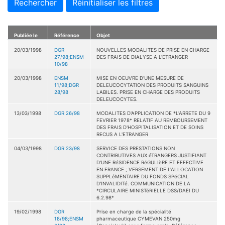
Rechercher
Réinitialiser les filtres
Publiée le
Référence
Objet
20/03/1998
DGR
NOUVELLES MODALITES DE PRISE EN CHARGE
27/98;ENSM
DES FRAIS DE DIALYSE A L'ETRANGER
10/98
20/03/1998
ENSM
MISE EN OEUVRE D'UNE MESURE DE
11/98;DGR
DELEUCOCYTATION DES PRODUITS SANGUINS
28/98
LABILES. PRISE EN CHARGE DES PRODUITS
DELEUCOCYTES.
13/03/1998
DGR 26/98
MODALITES D'APPLICATION DE *L'ARRETE DU 9
FEVRIER 1978* RELATIF AU REMBOURSEMENT
DES FRAIS D'HOSPITALISATION ET DE SOINS
RECUS A L'ETRANGER
04/03/1998
DGR 23/98
SERVICE DES PRESTATIONS NON
CONTRIBUTIVES AUX éTRANGERS JUSTIFIANT
D'UNE RéSIDENCE RéGULIèRE ET EFFECTIVE
EN FRANCE ; VERSEMENT DE L'ALLOCATION
SUPPLéMENTAIRE DU FONDS SPéCIAL
D'INVALIDITé. COMMUNICATION DE LA
*CIRCULAIRE MINISTéRIELLE DSS/DAEI DU
6.2.98*
19/02/1998
DGR
Prise en charge de la spécialité
18/98;ENSM
pharmaceutique CYMEVAN 250mg