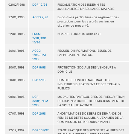
02/02/1998
DGR 12/98
FISCALISATION DES INDEMNITES
JOURNALIERES D'ASSURANCE MALADIE
27/01/1998
ACCG 2/98
Dispositions particulières de règlement des
prestations pour les assurés sociaux en
situation de précarité.
22/01/1998
ENSM
NGAP ET FORFAITS CHIRURGIE
2/98;DGR
10/98
20/01/1998
ACCG
RECUEIL D'INFORMATIONS ISSUES DE
1/98;STAT
L'APPLICATION STATFAC.
1/98
20/01/1998
DGR 9/98
PROTECTION SOCIALE DES VENDEURS A
DOMICILE
20/01/1998
DRP 5/98
COMITE TECHNIQUE NATIONAL DES
INDUSTRIES DU BATIMENT ET DES TRAVAUX
PUBLICS.
09/01/1998
DGR
MODALITES PARTICULIERES DE PRESCRIPTION,
3/98;ENSM
DE DISPENSATION ET DE REMBOURSEMENT DE
1/98
LA SPECIALITE AVONEX
07/01/1998
DGR 2/98
ANONYMAT DES DOSSIERS DE DEMANDE DE
REMISE DE DETTE SOUMIS A L'EXAMEN DE LA
COMMISSION DE RECOURS AMIABLE
22/12/1997
DGR 101/97
STAGE PRATIQUE DES RESIDENTS AUPRES DES