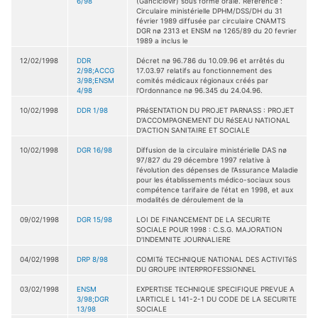
6/98
(Ganciclovir) sous forme orale. Référence :
Circulaire ministérielle DPHM/DSS/DH du 31
février 1989 diffusée par circulaire CNAMTS
DGR nø 2313 et ENSM nø 1265/89 du 20 fevrier
1989 a inclus le
12/02/1998
DDR
Décret nø 96.786 du 10.09.96 et arrêtés du
2/98;ACCG
17.03.97 relatifs au fonctionnement des
3/98;ENSM
comités médicaux régionaux créés par
4/98
l'Ordonnance nø 96.345 du 24.04.96.
10/02/1998
DDR 1/98
PRéSENTATION DU PROJET PARNASS : PROJET
D'ACCOMPAGNEMENT DU RéSEAU NATIONAL
D'ACTION SANITAIRE ET SOCIALE
10/02/1998
DGR 16/98
Diffusion de la circulaire ministérielle DAS nø
97/827 du 29 décembre 1997 relative à
l'évolution des dépenses de l'Assurance Maladie
pour les établissements médico-sociaux sous
compétence tarifaire de l'état en 1998, et aux
modalités de déroulement de la
09/02/1998
DGR 15/98
LOI DE FINANCEMENT DE LA SECURITE
SOCIALE POUR 1998 : C.S.G. MAJORATION
D'INDEMNITE JOURNALIERE
04/02/1998
DRP 8/98
COMITé TECHNIQUE NATIONAL DES ACTIVITéS
DU GROUPE INTERPROFESSIONNEL
03/02/1998
ENSM
EXPERTISE TECHNIQUE SPECIFIQUE PREVUE A
3/98;DGR
L'ARTICLE L 141-2-1 DU CODE DE LA SECURITE
13/98
SOCIALE