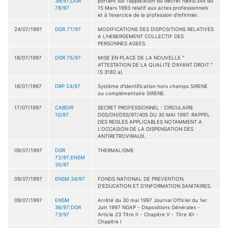
39/97;DGR
portant sur l'application du décret nø93/345 du
78/97
15 Mars 1993 relatif aux actes professionnels
et à l'exercice de la profession d'infirmier.
24/07/1997
DGR 77/97
MODIFICATIONS DES DISPOSITIONS RELATIVES
A L'HEBERGEMENT COLLECTIF DES
PERSONNES AGEES.
18/07/1997
DGR 75/97
MISE EN PLACE DE LA NOUVELLE "
ATTESTATION DE LA QUALITE D'AYANT DROIT "
(S 3182 a)
18/07/1997
DRP 24/97
Système d'identification hors champs SIRENE
ou complémentaire SIRENE.
17/07/1997
CABDIR
SECRET PROFESSIONNEL : CIRCULAIRE
10/97
DGS/DH/DSS/97/405 DU 30 MAI 1997. RAPPEL
DES REGLES APPLICABLES NOTAMMENT A
L'OCCASION DE LA DISPENSATION DES
ANTIRETROVIRAUX.
09/07/1997
DGR
THERMALISME
72/97;ENSM
35/97
09/07/1997
ENSM 34/97
FONDS NATIONAL DE PREVENTION,
D'EDUCATION ET D'INFORMATION SANITAIRES.
09/07/1997
ENSM
Arrêté du 30 mai 1997 Journal Officiel du 1er
36/97;DGR
Juin 1997 NGAP - Dispositions Générales -
73/97
Article 23 Titre II - Chapitre V - Titre XII -
Chapitre I