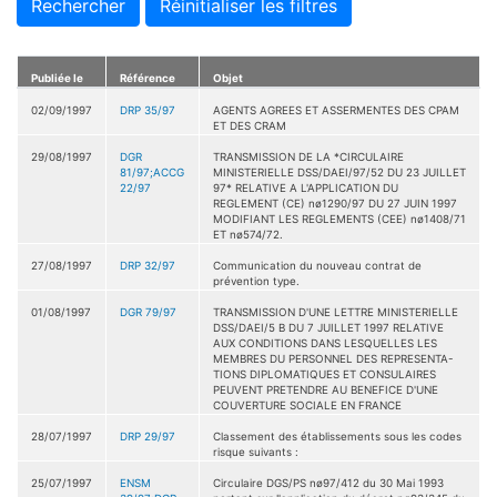
Rechercher
Réinitialiser les filtres
Publiée le
Référence
Objet
02/09/1997
DRP 35/97
AGENTS AGREES ET ASSERMENTES DES CPAM
ET DES CRAM
29/08/1997
DGR
TRANSMISSION DE LA *CIRCULAIRE
81/97;ACCG
MINISTERIELLE DSS/DAEI/97/52 DU 23 JUILLET
22/97
97* RELATIVE A L'APPLICATION DU
REGLEMENT (CE) nø1290/97 DU 27 JUIN 1997
MODIFIANT LES REGLEMENTS (CEE) nø1408/71
ET nø574/72.
27/08/1997
DRP 32/97
Communication du nouveau contrat de
prévention type.
01/08/1997
DGR 79/97
TRANSMISSION D'UNE LETTRE MINISTERIELLE
DSS/DAEI/5 B DU 7 JUILLET 1997 RELATIVE
AUX CONDITIONS DANS LESQUELLES LES
MEMBRES DU PERSONNEL DES REPRESENTA-
TIONS DIPLOMATIQUES ET CONSULAIRES
PEUVENT PRETENDRE AU BENEFICE D'UNE
COUVERTURE SOCIALE EN FRANCE
28/07/1997
DRP 29/97
Classement des établissements sous les codes
risque suivants :
25/07/1997
ENSM
Circulaire DGS/PS nø97/412 du 30 Mai 1993