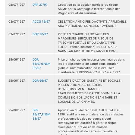
08/07/1997
DRP 27/97
Cessation de la gestion partielle du risque
AT/MP par la Compagnie Internationale des
Wagons-lits et du Tourisme
03/07/1997
ACCG 15/97
CESSATION ANTICIPEE D'ACTIVITE APPLICABLE
AUX PRATICIENS- CONSEILS - AVENANT
03/07/1997
DGR 70/97
PRISE EN CHARGE DU DOSAGE DES
MARQUEURS SERIQUES DE RISQUE DE
TRISOMIE FOETALE ET DU CARYOTYPE
FOETAL (6ème indication) INSCRITS A LA
NABM PAR ARRETE DU 23 JANVIER 1997.
25/06/1997
DGR
Prise en charge des implants cochléaires dans
65/97;ENSM
les établissements de santé sous dotation
32/97
globale. Communication de la circulaire
ministérielle DH/DSS/nø382 du 27 mai 1997.
25/06/1997
DGR 66/97
BUDGETS D'ACTION SANITAIRE ET SOCIALE.
PRESENTATION DES DOSSIERS
D'INVESTISSEMENT DANS LES
ETABLISSEMENTS DE CAISSE SOUMIS A LA
COMMISSION DE L'ACTION SANITAIRE ET
SOCIALE DE LA CNAMTS.
25/06/1997
DRP
Application du décret nø96-458 du 24 mai
25/97;ENSM
1996 relatif à la reconnaissance des maladies
33/97
professionnelles des personnels dont
l'employeur est autorisé à gérer le risque
d'accident du travail et de maladie
professionnelle et de certains travailleurs