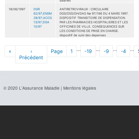
salariés
18/06/1997
DGR
ANTIRETROVIRAUX : CIRCULAIRE
62/97;ENSM
DGS/DSS/DH/DAS Nø 97/166 DU 4 MARS 1997.
28/97;ACCG
DISPOSITIF TRANSITOIRE DE DISPENSATION
13/97;DGA
PAR LES PHARMACIES HOSPITALIERES ET LES
10/97
OFFICINES DE VILLE. CONSEQUENCES SUR
LES CONDITIONS DE PRISE EN CHARGE.
dispositif de suivi des depenses
Pagination
…
…
…
…
Première
«
Page
‹
Page
Page
1
Page
-19
Page
-9
Page
-4
page
Précédent
précédente
© 2020 L'Assurance Maladie |
Mentions légales